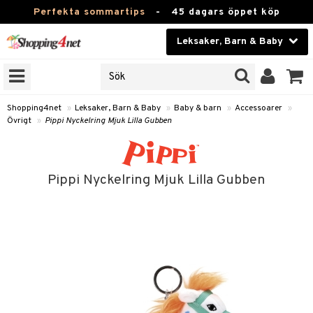
Perfekta sommartips
-
45 dagars öppet köp
Leksaker, Barn & Baby
RKEN
Skönhet
JER
ODUKTER
Kontaktlinser
Shopping4net
»
Leksaker, Barn & Baby
»
Baby & barn
»
Accessoarer
»
Övrigt
»
Pippi Nyckelring Mjuk Lilla Gubben
TKORT
Hälsokost
Apotek
arn
Pippi Nyckelring Mjuk Lilla Gubben
oarer
Fitness
 håret
Hem & Inredning
tar & Mössor
Leksaker, Barn & Baby
igt
Varumärken
nböcker
Kampanjer
ycken