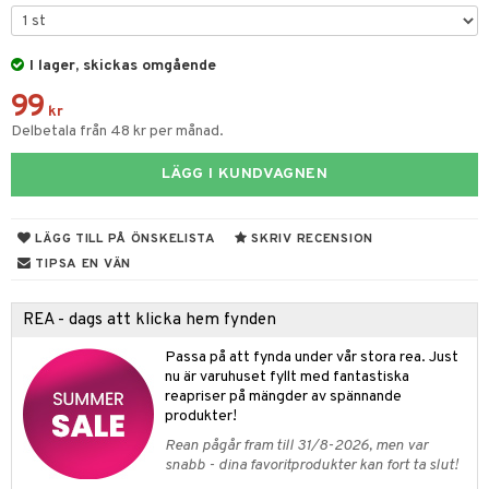
dvård
oarer
I lager, skickas omgående
par & Tillbehör
sar & Solhattar
der & UV-kläder
ker
99
ngar
är
ment
kr
Delbetala från 48 kr per månad.
elar
öcker
ngsspel
skalendrar
LÄGG I KUNDVAGNEN
gings
lar
tböcker
ment
k
tar
atshirts
ivitetsleksaker
böcker
giska leksaker
saker
tar
LÄGG TILL PÅ ÖNSKELISTA
SKRIV RECENSION
hirts
gleksaker
der
 Klossar
0 bitar
el
TIPSA EN VÄN
änst
don
O Builder
läder & Strumpor
sel
aterial
spel
REA - dags att klicka hem fynden
 & svar
a gå vagnar
omag
ndgård
r
ssel
set
psspel
Passa på att fynda under vår stora rea. Just
produkt
ssar
urer
nu är varuhuset fyllt med fantastiska
ionfigurer
kåp
illbehör
Måla
reapriser på mängder av spännande
elningen
gformers
 Real
y Born
ndby
produkter!
n
erial
tik
Rean pågår fram till 31/8-2026, men var
ktyg
tlest Pet Shop
bie
dby Stockholm
etsfordon
star & Gungdjur
s
snabb - dina favoritprodukter kan fort ta slut!