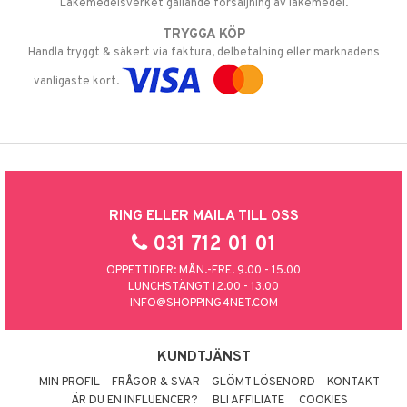
Läkemedelsverket gällande försäljning av läkemedel.
TRYGGA KÖP
Handla tryggt & säkert via faktura, delbetalning eller marknadens
vanligaste kort.
RING ELLER MAILA TILL OSS
031 712 01 01
ÖPPETTIDER: MÅN.-FRE. 9.00 - 15.00
LUNCHSTÄNGT 12.00 - 13.00
INFO@SHOPPING4NET.COM
KUNDTJÄNST
MIN PROFIL
FRÅGOR & SVAR
GLÖMT LÖSENORD
KONTAKT
ÄR DU EN INFLUENCER?
BLI AFFILIATE
COOKIES