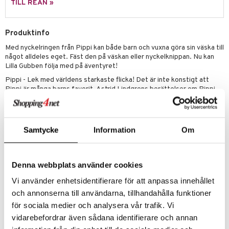
leich - Forntidsdjur
comelon
min
ar
figurer
TILL REAN »
leich - Hästar
ney Prinsessor
pi Hoppetossa
banor
ons Åberg
Produktinfo
leich-Wild Life
ktillbehör
i Villa Villerkulla
ndkår
blarna
anicals
us
Med nyckelringen från Pippi kan både barn och vuxna göra sin väska till
 Zhu Pets
by's Dollhouse
is
mse
tnite
 & Köksredskap
r
något alldeles eget. Fäst den på väskan eller nyckelknippan. Nu kan
Lilla Gubben följa med på äventyret!
py Friends
g
tman
GO Bluey
dning
bil
Pippi - Lek med världens starkaste flicka! Det är inte konstigt att
.L.
Pippi är många barns favorit. Astrid Lindgrens berättelser om Pippi
libompa
O City
tyrt
Långstrump fortsätter att underhålla barn och Ingrid Vang Nymans
gtoys
s
O Classic
klassiska illustrationer ger leksakerna lekfullt liv.
saker
Mått
: 12 x 12 x 5 cm.
ens Barn
ney
O Creator
o
uslek
Samtycke
Information
Om
Övrigt
ållan
ney Prinsessor
GO Disney
badabado
andlek
0 mån+
ffi Love
l
O Disney Princess
ki
mhus-leksaker
Denna webbplats använder cookies
zen
GO DUPLO
Artikelnr
mhus-spel
Vi använder enhetsidentifierare för att anpassa innehållet
TPN41-1-XX
och annonserna till användarna, tillhandahålla funktioner
ta Gris
O Friends
för sociala medier och analysera vår trafik. Vi
ry Potter
O Minecraft
Lägsta pris senaste 30 dagarna: 99 kr
vidarebefordrar även sådana identifierare och annan