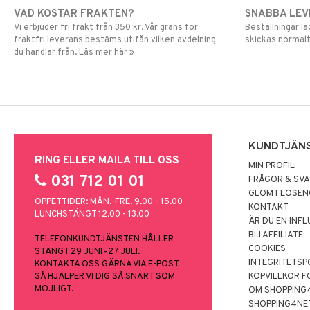
VAD KOSTAR FRAKTEN?
SNABBA LE
Vi erbjuder fri frakt från 350 kr. Vår gräns för
Beställningar la
fraktfri leverans bestäms utifån vilken avdelning
skickas normalt
du handlar från. Läs mer här »
KUNDTJÄN
RING ELLER MAILA TILL OSS
MIN PROFIL
031 712 01 01
FRÅGOR & SV
GLÖMT LÖSE
ÖPPETTIDER: MÅN.-FRE. 9.00 - 15.00
KONTAKT
LUNCHSTÄNGT 12.00 - 13.00
ÄR DU EN INF
BLI AFFILIATE
TELEFONKUNDTJÄNSTEN HÅLLER
COOKIES
STÄNGT 29 JUNI–27 JULI.
INTEGRITETSP
KONTAKTA OSS GÄRNA VIA E-POST
SÅ HJÄLPER VI DIG SÅ SNART SOM
KÖPVILLKOR F
MÖJLIGT.
OM SHOPPING
SHOPPING4NE