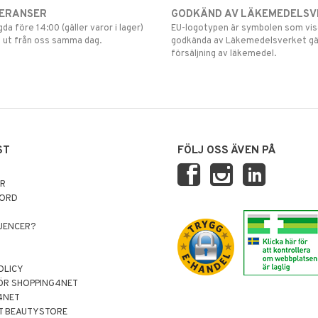
VERANSER
GODKÄND AV LÄKEMEDELSV
gda före 14:00 (gäller varor i lager)
EU-logotypen är symbolen som visar
 ut från oss samma dag.
godkända av Läkemedelsverket gä
försäljning av läkemedel.
ST
FÖLJ OSS ÄVEN PÅ
AR
NORD
LUENCER?
OLICY
ÖR SHOPPING4NET
4NET
T BEAUTYSTORE