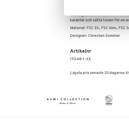
hjälper till att skydda träet och 
Låt Gunghästen bli en charmig de
nostalgisk känsla i ditt hem. Ge de
karaktär och sätta tonen för en 
Material: FSC Ek, FSC lönn, FSC 
Designer: Chresten Sommer
Artikelnr
ITO48-1-XX
Lägsta pris senaste 30 dagarna: 6