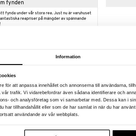
hem fynden
tt fynda under vår stora rea. Just nu är varuhuset
fantastiska reapriser på mängder av spännande
!
 fram till 31/8-2026, men var snabb - dina
ukter kan fort ta slut!
N »
Information
Babysäl
ation som passar perfekt på fönsterbrädan, i
Träleksak/dek
cookies
 Med sina detaljrika och vackra utformning finns
SPRING COPEN
rska. Gunghästen kommer att omedelbart skapa en
e för att anpassa innehållet och annonserna till användarna, tillh
489
plats, och den kommer att väcka tankar om
kr
vår trafik. Vi vidarebefordrar även sådana identifierare och anna
der.
nnons- och analysföretag som vi samarbetar med. Dessa kan i sin
en leksak och är inte avsedd att användas av barn.
har tillhandahållit eller som de har samlat in när du har använt
 som har tillverkats och monterats för hand, vilket
ner mellan olika versioner.
ortsatt användande av vår webbplats.
 skick rekommenderar vi att du rengör den med en
barheten hos alla våra träprodukter, inklusive
t du regelbundet behandlar dem med bivax. Detta