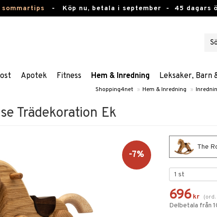
 sommartips
-
Köp nu, betala i september -
45 dagars 
ost
Apotek
Fitness
Hem & Inredning
Leksaker, Barn 
Shopping4net
»
Hem & Inredning
»
Inredni
se Trädekoration Ek
The Ro
-7%
696
kr
(
ord
Delbetala från 