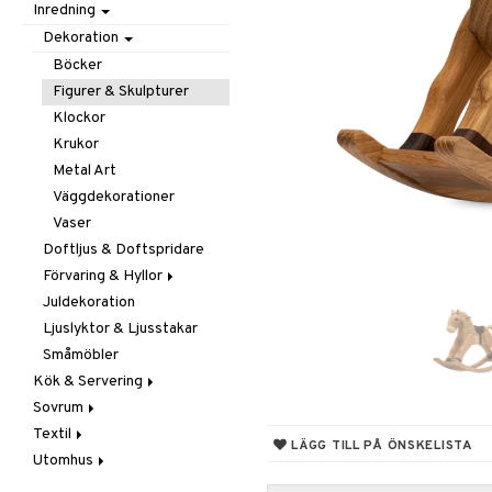
Inredning
Barnrumstextilier
Ljuslyktor & Ljusstakar
Småförvaring
Taklampor
Utomhusbelysning
Småförvaring & Korgar
Dekoration
Väskor
Böcker
Figurer & Skulpturer
Klockor
Krukor
Metal Art
Väggdekorationer
Vaser
Doftljus & Doftspridare
Förvaring & Hyllor
Juldekoration
Hängare & Krokar
Ljuslyktor & Ljusstakar
Hyllor
Småmöbler
Småförvaring & Korgar
Kök & Servering
Sovrum
Baktillbehör
Textil
Barnens kök
Filtar & Plädar
LÄGG TILL PÅ ÖNSKELISTA
Utomhus
Bestick
Prydnadskuddar
Badrumstextilier
Diskning & Städning
Sängkläder
Dukar
Fågelholkar & Matare