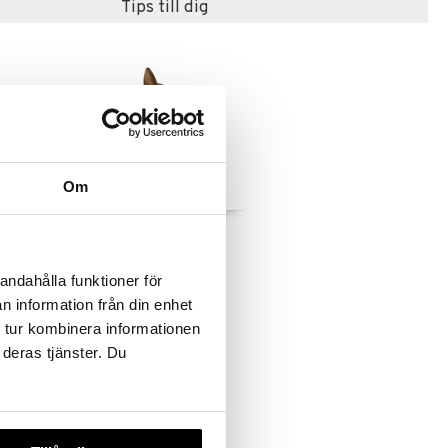
Tips till dig
Om
Lucky The Cat
oration
HAGEN
SPRING COPENHAGEN
andahålla funktioner för
548
kr
n information från din enhet
 tur kombinera informationen
 deras tjänster. Du