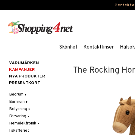
Perfekta
Skönhet
Kontaktlinser
Hälsok
VARUMÄRKEN
The Rocking Hor
KAMPANJER
NYA PRODUKTER
PRESENTKORT
Badrum
Barnrum
Badrumsinredning
Belysning
Badrumstextilier
Barnlampor
Förvaring
Badrumstillbehör
Barnmöbler
Belysningstillbehör
Hemelektronik
Barnrumsdekoration
Lampor
Hängare & krokar
I skafferiet
Barnrumsförvaring
LED-ljus
Hyllor
Ljud
Bordslampor