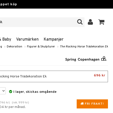
öppet köp
& Baby
Varumärken
Kampanjer
ng
»
Dekoration
»
Figurer & Skulpturer
»
The Rocking Horse Trädekoration Ek
696 kr
cking Horse Trädekoration Ek
I lager, skickas omgående
.
746
kr
)
(
rek.
999
kr
)
FRI FRAKT!
104 kr per månad.