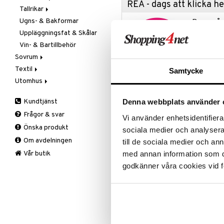
REA - dags att klicka 
Tallrikar
Flaskor
Ugns- & Bakformar
Matlådor
Assietter
Passa på a
fyllt med 
Uppläggningsfat & Skålar
Termoskannor
Djupa tallrikar
produkter
Vin- & Bartillbehör
Termosmuggar
Mattallrikar
Rean pågår
Sovrum
favoritprod
Textil
Filtar & Plädar
Samtycke
TILL REA
Utomhus
Prydnadskuddar
Badrumstextilier
Sängkläder
Dukar
Fågelholkar & Matare
Kundtjänst
Denna webbplats använder 
Produktinfo
Tillbehör
Filtar & Plädar
Friluftsliv
Bäddset
Frågor & svar
Kökstextilier
Grill & Grilltillbehör
Kuddar & Täcken
Vi använder enhetsidentifierar
Zwilling Sorrento Temugg 2-pack
Önska produkt
glasmuggar från ZWILLING® Sorre
Mattor
Krukor
Lakan & Örngott
sociala medier och analysera 
av Matteo Thun och Antonio Rodri
Om avdelningen
Övrigt
Mygg- & insektsskydd
till de sociala medier och a
som är okänsligt för temperaturs
Prydnadskuddar
Picknick
med annan information som du 
Vår butik
kalla drycker. Borosilikatglas är 
Zwilling är handgjorda och munblå
Sovrumstextilier
Trädgårdsredskap
godkänner våra cookies vid f
vätskan, kall som varm isoleras.
Väskor
Utomhusbelysning
Bäddset
Rymmer: 24 cl
Värmare
Kuddar & Täcken
Material: Borosilikatglas
Lakan & Örngott
Dubbelväggat glas