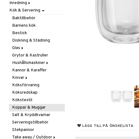
Inredning
Barnrumstextilier
Ljuslyktor & Ljusstakar
Småförvaring
Taklampor
Kök & Servering
Utomhusbelysning
Dekoration
Småförvaring & Korgar
Doftljus & Doftspridare
Väskor
Böcker
Baktillbehör
Förvaring & Hyllor
Figurer & Skulpturer
Barnens kök
Juldekoration
Klockor
Hängare & Krokar
Bestick
Ljuslyktor & Ljusstakar
Krukor
Hyllor
Diskning & Städning
Småmöbler
Metal Art
Småförvaring & Korgar
Glas
Väggdekorationer
Grytor & Kastruller
Champagneglas
Vaser
Hushållsmaskiner
Dricksglas
Kannor & Karaffer
Drink- & Cocktailglas
Brödrostar
Knivar
Ölglas
Kaffe, Te & Espresso
Köksförvaring
Snaps- & Avecglas
Mixer & Elvispar
Brödknivar
Köksredskap
Vinglas
Övriga maskiner
Knivset
Kökstextil
Whiskey- & Cognacglas
Vattenkokare
Knivslipar och Brynen
Koppar & Muggar
Knivtillbehör
Salt & Kryddkvarnar
Kockknivar
Serveringstillbehör
Skal- & Grönsaksknivar
LÄGG TILL PÅ ÖNSKELISTA
Stekpannor
Skärbrädor
Take away / Outdoor
Specialknivar