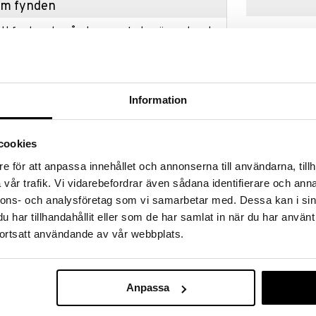
hem fynden
tt fynda under vår stora rea. Just nu är varuhuset
fantastiska reapriser på mängder av spännande
!
 fram till 31/8-2026, men var snabb - dina
ukter kan fort ta slut!
Information
N »
cookies
Zwilling Sorre
e för att anpassa innehållet och annonserna till användarna, tillh
 med dubbelväggigt glas. Denna uppsättning av
Macchiato mu
nto-serien består av två koppar och är designade
vår trafik. Vi vidarebefordrar även sådana identifierare och anna
ZWILLING
guez. Glasmuggarna är gjorda av borosilikatglas
nnons- och analysföretag som vi samarbetar med. Dessa kan i sin
270
vängningar och är därför perfekt för både varma och
kr
har tillhandahållit eller som de har samlat in när du har använt
lätt men mycket slitstarkt. De två glasen i setet från
sta. Deras dubbelväggiga design säkerställer att
ortsatt användande av vår webbplats.
Anpassa