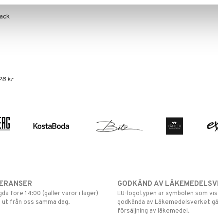
pack
28 kr
VERANSER
GODKÄND AV LÄKEMEDELSV
gda före 14:00 (gäller varor i lager)
EU-logotypen är symbolen som visar
 ut från oss samma dag.
godkända av Läkemedelsverket gä
försäljning av läkemedel.