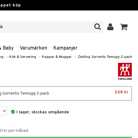
öppet köp
& Baby
Varumärken
Kampanjer
ng
»
Kök & Servering
»
Koppar & Muggar
»
Zwilling Sorrento Temugg 2-pack
228 kr
ng Sorrento Temugg 2-pack
I lager, skickas omgående
60 kr per månad.