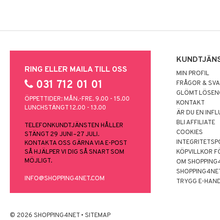
KUNDTJÄN
RING ELLER MAILA TILL OSS
MIN PROFIL
031 712 01 01
FRÅGOR & SV
GLÖMT LÖSE
ÖPPETTIDER: MÅN.-FRE. 9.00 - 15.00
KONTAKT
LUNCHSTÄNGT 12.00 - 13.00
ÄR DU EN INF
BLI AFFILIATE
TELEFONKUNDTJÄNSTEN HÅLLER
COOKIES
STÄNGT 29 JUNI–27 JULI.
INTEGRITETSP
KONTAKTA OSS GÄRNA VIA E-POST
SÅ HJÄLPER VI DIG SÅ SNART SOM
KÖPVILLKOR F
MÖJLIGT.
OM SHOPPING
SHOPPING4NE
INFO@SHOPPING4NET.COM
TRYGG E-HAN
© 2026 SHOPPING4NET
•
SITEMAP