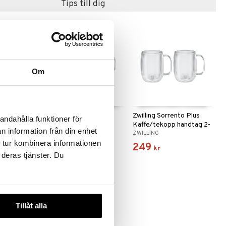
Tips till dig
Om
nto Latte
Zwilling Sorrento Plus
Zwilling Sorrento Plus
andahålla funktioner för
gg 2-pack
Cappuccino/tekopp 2-
Kaffe/tekopp handtag 2-
n information från din enhet
ZWILLING
ZWILLING
pack
pack
 tur kombinera informationen
299
249
kr
kr
 deras tjänster. Du
Tillåt alla