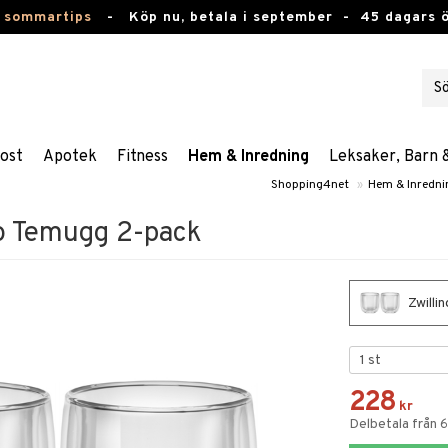
 sommartips
-
Köp nu, betala i september -
45 dagars 
ost
Apotek
Fitness
Hem & Inredning
Leksaker, Barn 
Shopping4net
»
Hem & Inredni
to Temugg 2-pack
Zwilli
228
kr
Delbetala från 