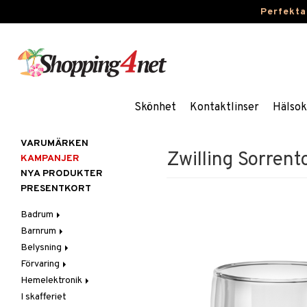
Perfekta
Skönhet
Kontaktlinser
Hälsok
VARUMÄRKEN
Zwilling Sorren
KAMPANJER
NYA PRODUKTER
PRESENTKORT
Badrum
Barnrum
Badrumsinredning
Belysning
Badrumstextilier
Barnlampor
Förvaring
Badrumstillbehör
Barnmöbler
Belysningstillbehör
Hemelektronik
Barnrumsdekoration
Lampor
Hängare & krokar
I skafferiet
Barnrumsförvaring
LED-ljus
Hyllor
Ljud
Bordslampor