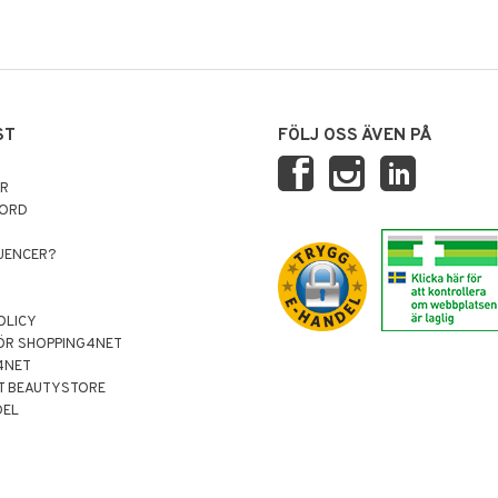
ST
FÖLJ OSS ÄVEN PÅ
AR
NORD
LUENCER?
OLICY
ÖR SHOPPING4NET
4NET
T BEAUTYSTORE
DEL