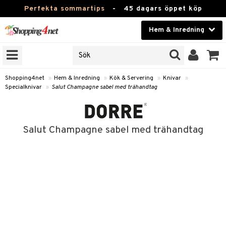
Perfekta sommartips
-
45 dagars öppet köp
Hem & Inredning
RKEN
Skönhet
JER
ODUKTER
Kontaktlinser
Shopping4net
»
Hem & Inredning
»
Kök & Servering
»
Knivar
»
Specialknivar
»
Salut Champagne sabel med trähandtag
TKORT
Hälsokost
Apotek
Salut Champagne sabel med trähandtag
sinredning
Fitness
g
textilier
mpor
Hem & Inredning
g
stillbehör
bler
ngstillbehör
Leksaker, Barn & Baby
ronik
msdekoration
r
e & krokar
Varumärken
dslampor
et
msförvaring
us
Kampanjer
lampor
g
stextilier
tor & Ljusstakar
varing