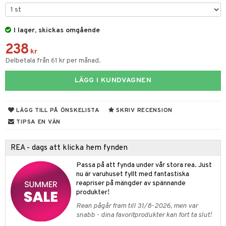
vtillbehör
I lager, skickas omgående
kknivar
238
l- & Grönsaksknivar
kr
Delbetala från 61 kr per månad.
rbrädor
LÄGG I KUNDVAGNEN
cialknivar
rvaring
LÄGG TILL PÅ ÖNSKELISTA
SKRIV RECENSION
dskap
TIPSA EN VÄN
til
REA - dags att klicka hem fynden
 & Muggar
Passa på att fynda under vår stora rea. Just
Kryddkvarnar
nu är varuhuset fyllt med fantastiska
reapriser på mängder av spännande
ngstillbehör
produkter!
Rean pågår fram till 31/8-2026, men var
nnor
snabb - dina favoritprodukter kan fort ta slut!