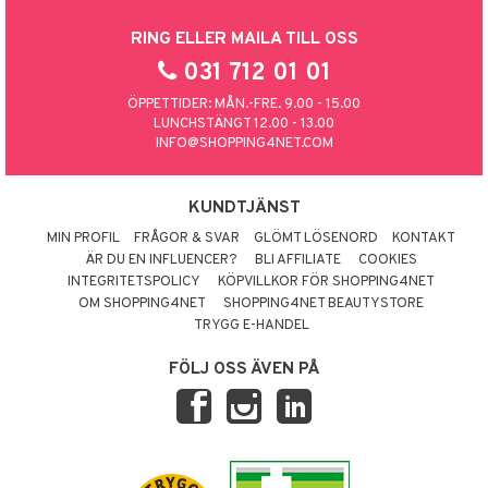
RING ELLER MAILA TILL OSS
031 712 01 01
ÖPPETTIDER: MÅN.-FRE. 9.00 - 15.00
LUNCHSTÄNGT 12.00 - 13.00
INFO@SHOPPING4NET.COM
KUNDTJÄNST
MIN PROFIL
FRÅGOR & SVAR
GLÖMT LÖSENORD
KONTAKT
ÄR DU EN INFLUENCER?
BLI AFFILIATE
COOKIES
INTEGRITETSPOLICY
KÖPVILLKOR FÖR SHOPPING4NET
OM SHOPPING4NET
SHOPPING4NET BEAUTYSTORE
TRYGG E-HANDEL
FÖLJ OSS ÄVEN PÅ