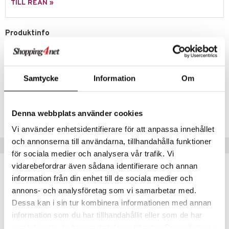
way / Outdoor
TILL REAN »
skor
ar
Produktinfo
lådor
ietter
& Bakformar
Salut Champagne sabel med trähandtag längd 42 cm.
moskannor
pa tallrikar
gningsfat & Skålar
rmosmuggar
tallrikar
Bartillbehör
Artikelnr
Samtycke
Information
Om
ITP41-1-XX
& Plädar
Denna webbplats använder cookies
Lägsta pris senaste 30 dagarna: 238 kr
s
dskuddar
textilier
Vi använder enhetsidentifierare för att anpassa innehållet
och annonserna till användarna, tillhandahålla funktioner
Tips till dig
äder
lkar & Matare
änst
för sociala medier och analysera vår trafik. Vi
ddset
ör
& Plädar
liv
vidarebefordrar även sådana identifierare och annan
 & svar
information från din enhet till de sociala medier och
dar & Täcken
tilier
Grilltillbehör
produkt
annons- och analysföretag som vi samarbetar med.
an & Örngott
Dessa kan i sin tur kombinera informationen med annan
elningen
information som du har tillhandahållit eller som de har
& insektsskydd
tik
samlat in när du har använt deras tjänster. Du godkänner