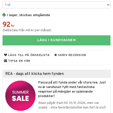
til
vtillbehör
 & Muggar
I lager, skickas omgående
kknivar
Kryddkvarnar
92
l- & Grönsaksknivar
kr
ngstillbehör
Delbetala från 48 kr per månad.
rbrädor
nnor
LÄGG I KUNDVAGNEN
cialknivar
way / Outdoor
skor
ar
LÄGG TILL PÅ ÖNSKELISTA
SKRIV RECENSION
TIPSA EN VÄN
lådor
ietter
& Bakformar
moskannor
pa tallrikar
gningsfat & Skålar
REA - dags att klicka hem fynden
rmosmuggar
tallrikar
Bartillbehör
Passa på att fynda under vår stora rea. Just
nu är varuhuset fyllt med fantastiska
reapriser på mängder av spännande
produkter!
& Plädar
Rean pågår fram till 31/8-2026, men var
s
dskuddar
textilier
snabb - dina favoritprodukter kan fort ta slut!