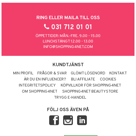
RING ELLER MAILA TILL OSS
031 712 01 01
ÖPPETTIDER: MÅN.-FRE. 9.00 - 15.00
LUNCHSTÄNGT 12.00 - 13.00
INFO@SHOPPING4NET.COM
KUNDTJÄNST
MIN PROFIL
FRÅGOR & SVAR
GLÖMT LÖSENORD
KONTAKT
ÄR DU EN INFLUENCER?
BLI AFFILIATE
COOKIES
INTEGRITETSPOLICY
KÖPVILLKOR FÖR SHOPPING4NET
OM SHOPPING4NET
SHOPPING4NET BEAUTYSTORE
TRYGG E-HANDEL
FÖLJ OSS ÄVEN PÅ