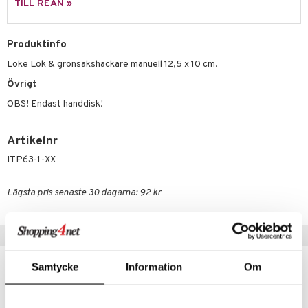
TILL REAN »
äder
lkar & Matare
änst
ddset
ör
& Plädar
liv
 & svar
Produktinfo
dar & Täcken
tilier
Grilltillbehör
Loke Lök & grönsakshackare manuell 12,5 x 10 cm.
produkt
an & Örngott
Övrigt
elningen
& insektsskydd
OBS! Endast handdisk!
tik
dskuddar
k
Artikelnr
textilier
rdsredskap
ITP63-1-XX
ddset
sbelysning
Lägsta pris senaste 30 dagarna: 92 kr
dar & Täcken
e
an & Örngott
Tips till dig
Samtycke
Information
Om