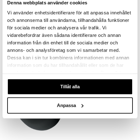
Denna webbplats använder cookies
Vi använder enhetsidentifierare för att anpassa innehållet
och annonserna till användarna, tillhandahålla funktioner
för sociala medier och analysera vår trafik. Vi
vidarebefordrar även sådana identifierare och annan
Finns i flera varianter
information från din enhet till de sociala medier och
Exxent Bunke
Exxent Rivjärn fint
annons- och analysföretag som vi samarbetar med.
EXXENT
EXXENT
Dessa kan i sin tur kombinera informationen med annan
109
99
fr.
kr
kr
information som du har tillhandahållit eller som de har
samlat in när du har använt deras tjänster. Du godkänner
våra cookies vid fortsatt användande av vår webbplats.
Tillåt alla
Anpassa