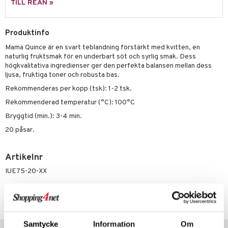
TILL REAN »
Produktinfo
Mama Quince är en svart teblandning förstärkt med kvitten, en
naturlig fruktsmak för en underbart söt och syrlig smak. Dess
högkvalitativa ingredienser ger den perfekta balansen mellan dess
ljusa, fruktiga toner och robusta bas.
Rekommenderas per kopp (tsk): 1-2 tsk.
Rekommenderad temperatur (°C): 100°C
Bryggtid (min.): 3-4 min.
20 påsar.
Artikelnr
IUE75-20-XX
Lägsta pris senaste 30 dagarna: 135 kr
Samtycke
Information
Om
Populära produkter