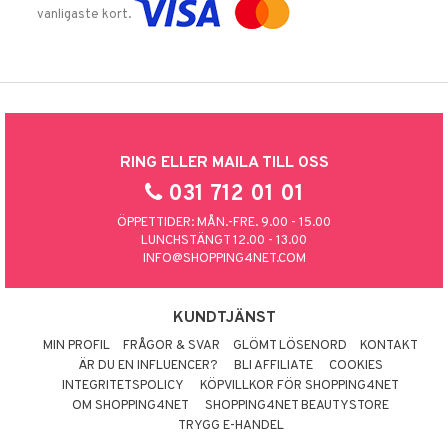
vanligaste kort.
RING ELLER MAILA TILL OSS
031 712 01 01
ÖPPETTIDER: MÅN.-FRE. 9.00 - 15.00
LUNCHSTÄNGT 12.00 - 13.00
INFO@SHOPPING4NET.COM
KUNDTJÄNST
MIN PROFIL
FRÅGOR & SVAR
GLÖMT LÖSENORD
KONTAKT
ÄR DU EN INFLUENCER?
BLI AFFILIATE
COOKIES
INTEGRITETSPOLICY
KÖPVILLKOR FÖR SHOPPING4NET
OM SHOPPING4NET
SHOPPING4NET BEAUTYSTORE
TRYGG E-HANDEL