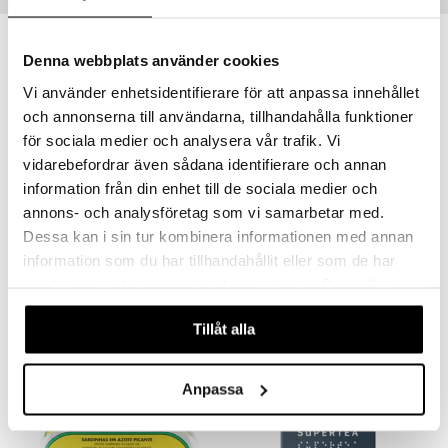
Denna webbplats använder cookies
Vi använder enhetsidentifierare för att anpassa innehållet
och annonserna till användarna, tillhandahålla funktioner
för sociala medier och analysera vår trafik. Vi
vidarebefordrar även sådana identifierare och annan
information från din enhet till de sociala medier och
annons- och analysföretag som vi samarbetar med.
Dessa kan i sin tur kombinera informationen med annan
Esporão Galega Extra Virgin Olive Oil
Fleur De Sel i Keramikbehållare
information som du har tillhandahållit eller som de har
ESPORÃO
SAL DE IBIZA
samlat in när du har använt deras tjänster. Du godkänner
299
249
våra cookies vid fortsatt användande av vår webbplats.
kr
kr
Tillåt alla
Anpassa