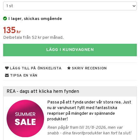
til
e
vtillbehör
an & Örngott
 & Muggar
I lager, skickas omgående
kknivar
Kryddkvarnar
135
l- & Grönsaksknivar
kr
ngstillbehör
Delbetala från 52 kr per månad.
rbrädor
nnor
LÄGG I KUNDVAGNEN
cialknivar
way / Outdoor
skor
ar
LÄGG TILL PÅ ÖNSKELISTA
SKRIV RECENSION
TIPSA EN VÄN
lådor
ietter
& Bakformar
moskannor
pa tallrikar
gningsfat & Skålar
REA - dags att klicka hem fynden
rmosmuggar
tallrikar
Bartillbehör
Passa på att fynda under vår stora rea. Just
nu är varuhuset fyllt med fantastiska
reapriser på mängder av spännande
produkter!
Rean pågår fram till 31/8-2026, men var
snabb - dina favoritprodukter kan fort ta slut!