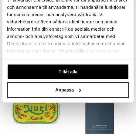
och annonserna till användarna, tillhandahålla funktioner
för sociala medier och analysera vår trafik. Vi
vidarebefordrar även sådana identifierare och annan
information från din enhet till de sociala medier och
annons- och analysföretag som vi samarbetar med.
Dessa kan i sin tur kombinera informationen med annan
Esporão Galega Extra Virgin Olive Oil
Fleur De Sel i Keramikbehållare
ESPORÃO
SAL DE IBIZA
information som du har tillhandahållit eller som de har
samlat in när du har använt deras tjänster. Du godkänner
299
249
kr
kr
våra cookies vid fortsatt användande av vår webbplats.
Tillåt alla
Anpassa