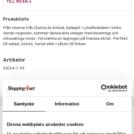
TILL REAN »
Produktinfo
Från vinerna från Quinta do Ameal, beläget i Limafloddalen i Vinho
Verde-regionen, kommer denna lena vinäger med blommiga och
citrusaktiga toner, förstärkta av lagringen på franska ekfat. Perfekt
till sallad, ostron, tartar eller i såsen till fisken.
Artikelnr
IUE64-1-XX
Lägsta pris senaste 30 dagarna: 95 kr
Populära produkter
Samtycke
Information
Om
Denna webbplats använder cookies
Vi använder enhetsidentifierare för att anpassa innehållet