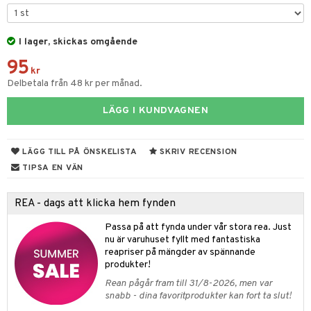
til
e
vtillbehör
an & Örngott
 & Muggar
I lager, skickas omgående
kknivar
Kryddkvarnar
95
l- & Grönsaksknivar
kr
ngstillbehör
Delbetala från 48 kr per månad.
rbrädor
nnor
LÄGG I KUNDVAGNEN
cialknivar
way / Outdoor
skor
ar
LÄGG TILL PÅ ÖNSKELISTA
SKRIV RECENSION
TIPSA EN VÄN
lådor
ietter
& Bakformar
moskannor
pa tallrikar
gningsfat & Skålar
REA - dags att klicka hem fynden
rmosmuggar
tallrikar
Bartillbehör
Passa på att fynda under vår stora rea. Just
nu är varuhuset fyllt med fantastiska
reapriser på mängder av spännande
produkter!
Rean pågår fram till 31/8-2026, men var
snabb - dina favoritprodukter kan fort ta slut!