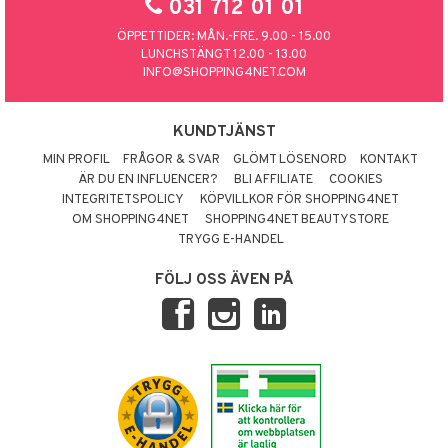
031 712 01 01
ÖPPETTIDER: MÅN.-FRE. 9.00 - 15.00
LUNCHSTÄNGT 12.00 - 13.00
INFO@SHOPPING4NET.COM
KUNDTJÄNST
MIN PROFIL
FRÅGOR & SVAR
GLÖMT LÖSENORD
KONTAKT
ÄR DU EN INFLUENCER?
BLI AFFILIATE
COOKIES
INTEGRITETSPOLICY
KÖPVILLKOR FÖR SHOPPING4NET
OM SHOPPING4NET
SHOPPING4NET BEAUTYSTORE
TRYGG E-HANDEL
FÖLJ OSS ÄVEN PÅ