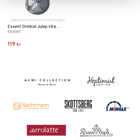
Exxent Drinksil Julep strainer
EXXENT
119
kr