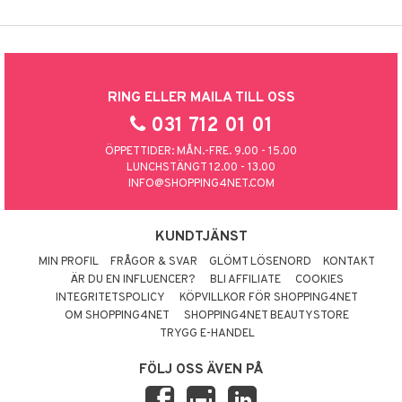
RING ELLER MAILA TILL OSS
031 712 01 01
ÖPPETTIDER: MÅN.-FRE. 9.00 - 15.00
LUNCHSTÄNGT 12.00 - 13.00
INFO@SHOPPING4NET.COM
KUNDTJÄNST
MIN PROFIL
FRÅGOR & SVAR
GLÖMT LÖSENORD
KONTAKT
ÄR DU EN INFLUENCER?
BLI AFFILIATE
COOKIES
INTEGRITETSPOLICY
KÖPVILLKOR FÖR SHOPPING4NET
OM SHOPPING4NET
SHOPPING4NET BEAUTYSTORE
TRYGG E-HANDEL
FÖLJ OSS ÄVEN PÅ