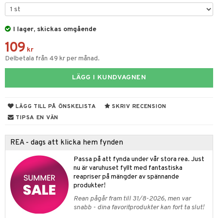
til
vtillbehör
 & Muggar
I lager, skickas omgående
kknivar
Kryddkvarnar
109
l- & Grönsaksknivar
kr
ngstillbehör
Delbetala från 49 kr per månad.
rbrädor
nnor
LÄGG I KUNDVAGNEN
cialknivar
way / Outdoor
skor
ar
LÄGG TILL PÅ ÖNSKELISTA
SKRIV RECENSION
TIPSA EN VÄN
lådor
ietter
& Bakformar
moskannor
pa tallrikar
gningsfat & Skålar
REA - dags att klicka hem fynden
rmosmuggar
tallrikar
Bartillbehör
Passa på att fynda under vår stora rea. Just
nu är varuhuset fyllt med fantastiska
reapriser på mängder av spännande
produkter!
& Plädar
Rean pågår fram till 31/8-2026, men var
s
dskuddar
textilier
snabb - dina favoritprodukter kan fort ta slut!