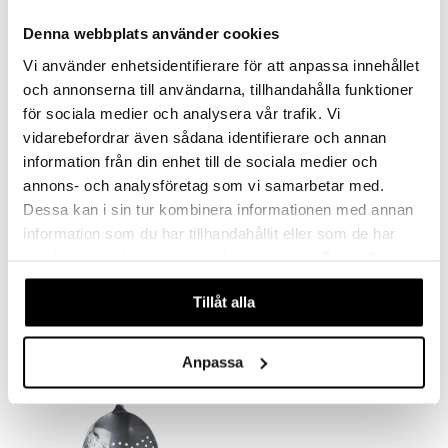
Denna webbplats använder cookies
Vi använder enhetsidentifierare för att anpassa innehållet
och annonserna till användarna, tillhandahålla funktioner
för sociala medier och analysera vår trafik. Vi
vidarebefordrar även sådana identifierare och annan
information från din enhet till de sociala medier och
annons- och analysföretag som vi samarbetar med.
City mixing glas inklusive drinksked
Exxent Barsked 40 cm
Dessa kan i sin tur kombinera informationen med annan
ORREFORS
EXXENT
information som du har tillhandahållit eller som de har
539
149
kr
kr
samlat in när du har använt deras tjänster. Du godkänner
våra cookies vid fortsatt användande av vår webbplats.
Tillåt alla
Anpassa