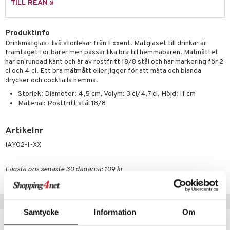
TILL REAN »
äder
lkar & Matare
änst
ddset
ör
& Plädar
liv
 & svar
Produktinfo
dar & Täcken
tilier
Grilltillbehör
Drinkmätglas i två storlekar från Exxent. Mätglaset till drinkar är
produkt
framtaget för barer men passar lika bra till hemmabaren. Mätmåttet
an & Örngott
har en rundad kant och är av rostfritt 18/8 stål och har markering för 2
elningen
cl och 4 cl. Ett bra mätmått eller jigger för att mäta och blanda
& insektsskydd
drycker och cocktails hemma.
tik
Storlek: Diameter: 4,5 cm, Volym: 3 cl/4,7 cl, Höjd: 11 cm
dskuddar
k
Material: Rostfritt stål 18/8
textilier
rdsredskap
ddset
Artikelnr
sbelysning
IAY02-1-XX
dar & Täcken
e
an & Örngott
Lägsta pris senaste 30 dagarna: 109 kr
Tips till dig
Samtycke
Information
Om