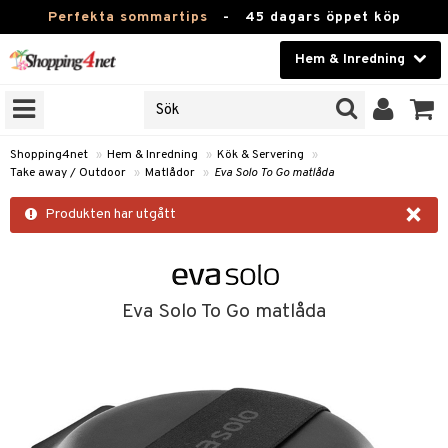
Perfekta sommartips
-
45 dagars öppet köp
Hem & Inredning
RKEN
Skönhet
JER
ODUKTER
Kontaktlinser
Shopping4net
»
Hem & Inredning
»
Kök & Servering
»
Take away / Outdoor
»
Matlådor
»
Eva Solo To Go matlåda
TKORT
Hälsokost
×
Produkten har utgått
Apotek
sinredning
Fitness
g
textilier
mpor
Hem & Inredning
Eva Solo To Go matlåda
g
stillbehör
bler
ngstillbehör
Leksaker, Barn & Baby
ronik
msdekoration
r
e & krokar
Varumärken
dslampor
et
msförvaring
us
Kampanjer
lampor
g
stextilier
tor & Ljusstakar
varing