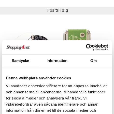
tallrikar
Bartillbehör
Tips till dig
& Plädar
s
dskuddar
textilier
äder
lkar & Matare
änst
ddset
ör
& Plädar
liv
 & svar
dar & Täcken
tilier
Grilltillbehör
produkt
Samtycke
Information
Om
an & Örngott
elningen
& insektsskydd
ECOLunchbox ECODipper Rund snacksburk
ECOLunchbox Solo Cube Matlåda
tik
Denna webbplats använder cookies
ECOLUNCHBOX
ECOLUNCHBOX
dskuddar
k
Vi använder enhetsidentifierare för att anpassa innehållet
198
318
kr
kr
textilier
rdsredskap
och annonserna till användarna, tillhandahålla funktioner
för sociala medier och analysera vår trafik. Vi
ddset
sbelysning
vidarebefordrar även sådana identifierare och annan
dar & Täcken
e
information från din enhet till de sociala medier och