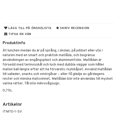
til
vtillbehör
 & Muggar
kknivar
Kryddkvarnar
l- & Grönsaksknivar
ngstillbehör
LÄGG TILL PÅ ÖNSKELISTA
SKRIV RECENSION
TIPSA EN VÄN
rbrädor
nnor
Produktinfo
cialknivar
way / Outdoor
Ät lunchen medan du är på språng, i skolan, på jobbet eller ute i
skor
naturen med en smart och praktisk matlåda, och begränsa
användningen av engångsplast och aluminiumfolie. Matlådan är
tlådor
försedd med termosskål och lock med dubbla väggar som håller
maten kall längre efter att ha förvarats i kylskåpet. Använd matlådan
moskannor
till sallader, snacks och smörgåsar – eller få glädje av gårdagens
rester och minska matsvinnet. Matlådan bör inte användas till mycket
rmosmuggar
varma rätter. Tål inte mikrovågsugn.
0,75L
ar
ietter
& Bakformar
Artikelnr
pa tallrikar
gningsfat & Skålar
ITM70-1-SV