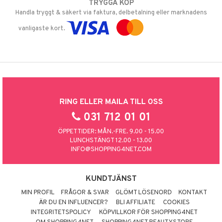
TRYGGA KÖP
Handla tryggt & säkert via faktura, delbetalning eller marknadens
vanligaste kort.
RING ELLER MAILA TILL OSS
031 712 01 01
ÖPPETTIDER: MÅN.-FRE. 9.00 - 15.00
LUNCHSTÄNGT 12.00 - 13.00
INFO@SHOPPING4NET.COM
KUNDTJÄNST
MIN PROFIL
FRÅGOR & SVAR
GLÖMT LÖSENORD
KONTAKT
ÄR DU EN INFLUENCER?
BLI AFFILIATE
COOKIES
INTEGRITETSPOLICY
KÖPVILLKOR FÖR SHOPPING4NET