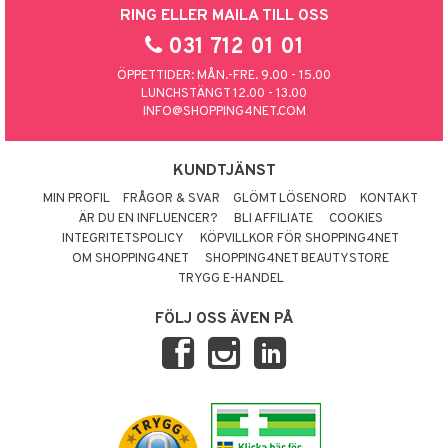
RING ELLER MAILA TILL OSS
031 712 01 01
ÖPPETTIDER: MÅN.-FRE. 9.00 - 15.00
LUNCHSTÄNGT 12.00 - 13.00
INFO@SHOPPING4NET.COM
KUNDTJÄNST
MIN PROFIL
FRÅGOR & SVAR
GLÖMT LÖSENORD
KONTAKT
ÄR DU EN INFLUENCER?
BLI AFFILIATE
COOKIES
INTEGRITETSPOLICY
KÖPVILLKOR FÖR SHOPPING4NET
OM SHOPPING4NET
SHOPPING4NET BEAUTYSTORE
TRYGG E-HANDEL
FÖLJ OSS ÄVEN PÅ