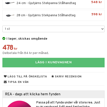
til
548 kr
24 cm - Gjutjärns Stekpanna Stålhandtag
vtillbehör
 & Muggar
598 kr
28 cm - Gjutjärns Stekpanna Stålhandtag
kknivar
Kryddkvarnar
l- & Grönsaksknivar
ngstillbehör
rbrädor
nnor
I lager, skickas omgående
cialknivar
way / Outdoor
478
kr
skor
ar
Delbetala från 84 kr per månad.
lådor
ietter
& Bakformar
LÄGG I KUNDVAGNEN
moskannor
pa tallrikar
gningsfat & Skålar
rmosmuggar
tallrikar
Bartillbehör
LÄGG TILL PÅ ÖNSKELISTA
SKRIV RECENSION
TIPSA EN VÄN
& Plädar
REA - dags att klicka hem fynden
s
dskuddar
textilier
Passa på att fynda under vår stora rea. Just
nu är varuhuset fyllt med fantastiska