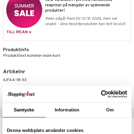
äder
lkar & Matare
reapriser på mängder av spännande
änst
produkter!
ddset
ör
& Plädar
liv
 & svar
Rean pågår fram till 31/8-2026, men var
dar & Täcken
tilier
Grilltillbehör
snabb - dina favoritprodukter kan fort ta slut!
produkt
TILL REAN »
an & Örngott
elningen
& insektsskydd
Produktinfo
tik
dskuddar
k
Produkttext kommer inom kort
textilier
rdsredskap
Artikelnr
ddset
sbelysning
IUF44-18-XX
dar & Täcken
e
Lägsta pris senaste 30 dagarna: 478 kr
an & Örngott
Samtycke
Information
Om
Populära produkter
-16%
Denna webbplats använder cookies