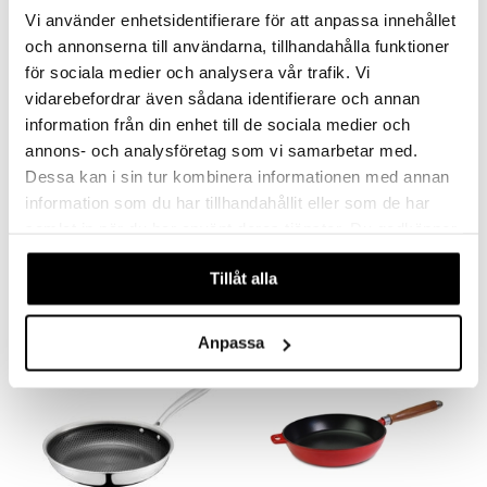
Vi använder enhetsidentifierare för att anpassa innehållet
och annonserna till användarna, tillhandahålla funktioner
för sociala medier och analysera vår trafik. Vi
vidarebefordrar även sådana identifierare och annan
information från din enhet till de sociala medier och
annons- och analysföretag som vi samarbetar med.
Finns i flera varianter
Dessa kan i sin tur kombinera informationen med annan
Satake Stekpanna keramisk beläggning
OJ Stekpanna Keramisk Non-stick
information som du har tillhandahållit eller som de har
SATAKE
ORREFORS JERNVERK
samlat in när du har använt deras tjänster. Du godkänner
våra cookies vid fortsatt användande av vår webbplats.
352
375
449
fr.
kr
kr
(
ord.
kr
)
Tillåt alla
-14%
Anpassa