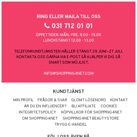
RING ELLER MAILA TILL OSS
031 712 01 01
ÖPPETTIDER: MÅN.-FRE. 9.00 - 15.00
LUNCHSTÄNGT 12.00 - 13.00
TELEFONKUNDTJÄNSTEN HÅLLER STÄNGT 29 JUNI–27 JULI.
KONTAKTA OSS GÄRNA VIA E-POST SÅ HJÄLPER VI DIG SÅ
SNART SOM MÖJLIGT.
INFO@SHOPPING4NET.COM
KUNDTJÄNST
MIN PROFIL
FRÅGOR & SVAR
GLÖMT LÖSENORD
KONTAKT
ÄR DU EN INFLUENCER?
BLI AFFILIATE
COOKIES
INTEGRITETSPOLICY
KÖPVILLKOR FÖR SHOPPING4NET
OM SHOPPING4NET
SHOPPING4NET BEAUTYSTORE
TRYGG E-HANDEL
FÖLJ OSS ÄVEN PÅ