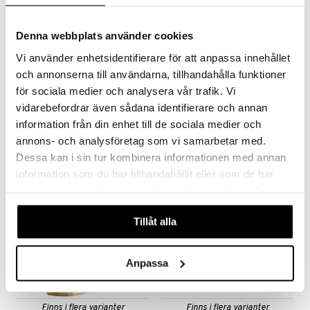
Denna webbplats använder cookies
Vi använder enhetsidentifierare för att anpassa innehållet
och annonserna till användarna, tillhandahålla funktioner
Finns i flera varianter
för sociala medier och analysera vår trafik. Vi
Grette Sifon
Morris & Co Bordsunderlägg
vidarebefordrar även sådana identifierare och annan
DORRE
SPODE
information från din enhet till de sociala medier och
384
410
kr
fr.
kr
annons- och analysföretag som vi samarbetar med.
Dessa kan i sin tur kombinera informationen med annan
information som du har tillhandahållit eller som de har
samlat in när du har använt deras tjänster. Du godkänner
våra cookies vid fortsatt användande av vår webbplats.
Tillåt alla
Anpassa
Finns i flera varianter
Finns i flera varianter