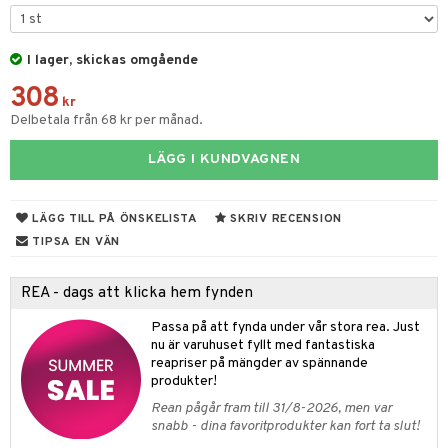
til
vtillbehör
 & Muggar
I lager, skickas omgående
kknivar
Kryddkvarnar
308
l- & Grönsaksknivar
kr
ingstillbehör
Delbetala från 68 kr per månad.
rbrädor
nnor
LÄGG I KUNDVAGNEN
cialknivar
way / Outdoor
skor
ar
LÄGG TILL PÅ ÖNSKELISTA
SKRIV RECENSION
TIPSA EN VÄN
lådor
ietter
& Bakformar
moskannor
pa tallrikar
gningsfat & Skålar
REA - dags att klicka hem fynden
rmosmuggar
tallrikar
Bartillbehör
Passa på att fynda under vår stora rea. Just
nu är varuhuset fyllt med fantastiska
reapriser på mängder av spännande
produkter!
& Plädar
Rean pågår fram till 31/8-2026, men var
s
dskuddar
textilier
snabb - dina favoritprodukter kan fort ta slut!