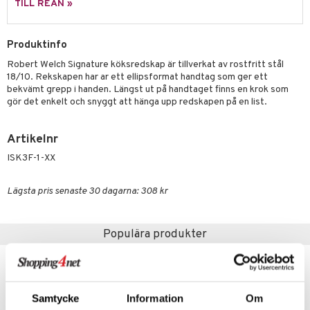
TILL REAN »
äder
lkar & Matare
änst
ddset
ör
& Plädar
liv
 & svar
Produktinfo
dar & Täcken
tilier
Grilltillbehör
Robert Welch Signature köksredskap är tillverkat av rostfritt stål
produkt
an & Örngott
18/10. Rekskapen har ar ett ellipsformat handtag som ger ett
bekvämt grepp i handen. Längst ut på handtaget finns en krok som
elningen
gör det enkelt och snyggt att hänga upp redskapen på en list.
& insektsskydd
tik
dskuddar
k
Artikelnr
textilier
rdsredskap
ISK3F-1-XX
ddset
sbelysning
Lägsta pris senaste 30 dagarna: 308 kr
dar & Täcken
e
an & Örngott
Populära produkter
Samtycke
Information
Om