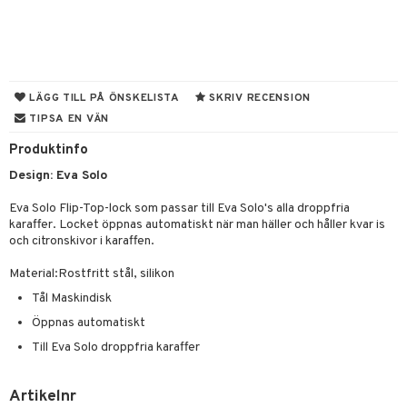
til
vtillbehör
 & Muggar
kknivar
Kryddkvarnar
l- & Grönsaksknivar
ngstillbehör
LÄGG TILL PÅ ÖNSKELISTA
SKRIV RECENSION
TIPSA EN VÄN
rbrädor
nnor
Produktinfo
cialknivar
way / Outdoor
Design: Eva Solo
skor
ar
Eva Solo Flip-Top-lock som passar till Eva Solo's alla droppfria
lådor
ietter
& Bakformar
karaffer. Locket öppnas automatiskt när man häller och håller kvar is
och citronskivor i karaffen.
moskannor
pa tallrikar
gningsfat & Skålar
Material:Rostfritt stål, silikon
rmosmuggar
tallrikar
Bartillbehör
Tål Maskindisk
Öppnas automatiskt
Till Eva Solo droppfria karaffer
& Plädar
s
dskuddar
textilier
Artikelnr