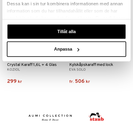
Dessa kan i sin tur kombinera informationen med annan
information som du har tillhandahållit eller som de har
samlat in när du har använt deras tjänster. Du godkänner
våra cookies vid fortsatt användande av vår webbplats.
Tillåt alla
Anpassa
Finns i flera varianter
Crystal Karaff 1,6L + 4 Glas
Kylskåpskaraff med lock
KOZIOL
EVA SOLO
299
506
kr
fr.
kr