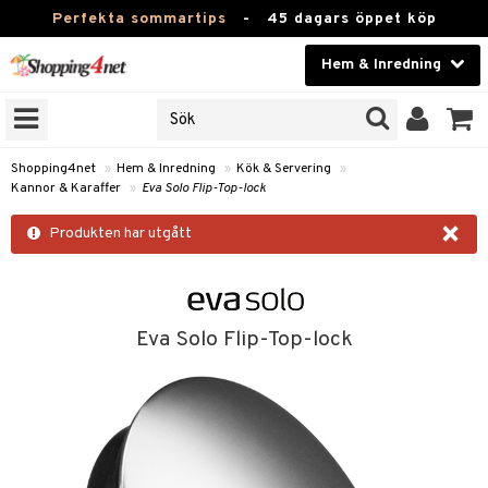
Perfekta sommartips
-
45 dagars öppet köp
Hem & Inredning
RKEN
Skönhet
JER
ODUKTER
Kontaktlinser
Shopping4net
»
Hem & Inredning
»
Kök & Servering
»
Kannor & Karaffer
»
Eva Solo Flip-Top-lock
TKORT
Hälsokost
×
Produkten har utgått
Apotek
sinredning
Fitness
g
textilier
mpor
Hem & Inredning
Eva Solo Flip-Top-lock
g
stillbehör
bler
ngstillbehör
Leksaker, Barn & Baby
ronik
msdekoration
r
e & krokar
Varumärken
dslampor
et
msförvaring
us
Kampanjer
lampor
g
stextilier
tor & Ljusstakar
varing