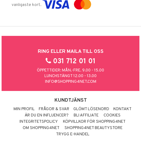
vanligaste kort.
RING ELLER MAILA TILL OSS
031 712 01 01
ÖPPETTIDER: MÅN.-FRE. 9.00 - 15.00
LUNCHSTÄNGT 12.00 - 13.00
INFO@SHOPPING4NET.COM
KUNDTJÄNST
MIN PROFIL
FRÅGOR & SVAR
GLÖMT LÖSENORD
KONTAKT
ÄR DU EN INFLUENCER?
BLI AFFILIATE
COOKIES
INTEGRITETSPOLICY
KÖPVILLKOR FÖR SHOPPING4NET
OM SHOPPING4NET
SHOPPING4NET BEAUTYSTORE
TRYGG E-HANDEL