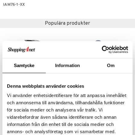
äder
lkar & Matare
IAM76-1-XX
änst
ddset
ör
& Plädar
liv
 & svar
Populära produkter
dar & Täcken
tilier
Grilltillbehör
produkt
an & Örngott
elningen
& insektsskydd
tik
dskuddar
k
Samtycke
Information
Om
textilier
rdsredskap
ddset
sbelysning
Denna webbplats använder cookies
dar & Täcken
e
Finns i flera varianter
Finns i flera varianter
Vi använder enhetsidentifierare för att anpassa innehållet
an & Örngott
Grand Cru Termoskanna
Kulan termoskanna
och annonserna till användarna, tillhandahålla funktioner
ROSENDAHL
ALFI
för sociala medier och analysera vår trafik. Vi
390
379
vidarebefordrar även sådana identifierare och annan
fr.
kr
kr
information från din enhet till de sociala medier och
annons- och analysföretag som vi samarbetar med.