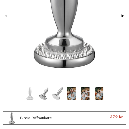
förvaring & Korgar
rvering
sbelysning
tion
kor
ker
s & Doftspridare
behör
urer & Skulpturer
ng & Hyllor
s kök
ckor
gare & Krokar
ration
k
kor
lor
tor & Ljusstakar
g & Städning
al Art
förvaring & Korgar
bler
gdekorationer
ampagneglas
& Kastruller
er
cksglas
lsmaskiner
nk- & Cocktailglas
drostar
& Karaffer
las
fe, Te & Espresso
ps- & Avecglas
er & Elvispar
dknivar
rvaring
279 kr
glas
iga maskiner
Birdie Biffbankare
vset
edskap
skey- & Cognacglas
tenkokare
vslipar och Brynen