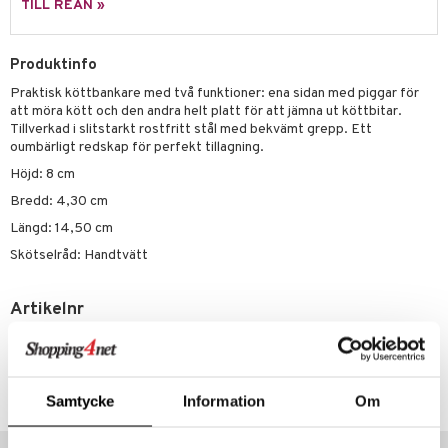
TILL REAN »
äder
lkar & Matare
änst
ddset
ör
& Plädar
liv
 & svar
Produktinfo
dar & Täcken
tilier
Grilltillbehör
Praktisk köttbankare med två funktioner: ena sidan med piggar för
produkt
an & Örngott
att möra kött och den andra helt platt för att jämna ut köttbitar.
Tillverkad i slitstarkt rostfritt stål med bekvämt grepp. Ett
elningen
oumbärligt redskap för perfekt tillagning.
& insektsskydd
tik
Höjd: 8 cm
dskuddar
k
Bredd: 4,30 cm
textilier
rdsredskap
Längd: 14,50 cm
ddset
sbelysning
Skötselråd: Handtvätt
dar & Täcken
e
Artikelnr
an & Örngott
IUB91-1-XX
Lägsta pris senaste 30 dagarna: 279 kr
Samtycke
Information
Om
Populära produkter