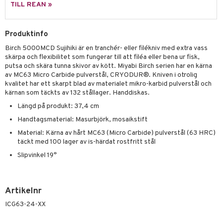
way / Outdoor
TILL REAN »
skor
ar
Produktinfo
lådor
ietter
& Bakformar
Birch 5000MCD Sujihiki är en tranchér- eller filékniv med extra vass
moskannor
pa tallrikar
gningsfat & Skålar
skärpa och flexibilitet som fungerar till att filéa eller bena ur fisk,
putsa och skära tunna skivor av kött. Miyabi Birch serien har en kärna
rmosmuggar
tallrikar
Bartillbehör
av MC63 Micro Carbide pulverstål, CRYODUR®. Kniven i otrolig
kvalitet har ett skarpt blad av materialet mikro-karbid pulverstål och
kärnan som täckts av 132 stållager. Handdiskas.
& Plädar
Längd på produkt: 37,4 cm
Handtagsmaterial: Masurbjörk, mosaikstift
s
dskuddar
textilier
Material: Kärna av hårt MC63 (Micro Carbide) pulverstål (63 HRC)
äder
lkar & Matare
täckt med 100 lager av is-härdat rostfritt stål
änst
Slipvinkel 19°
ddset
ör
& Plädar
liv
 & svar
dar & Täcken
tilier
Grilltillbehör
produkt
Artikelnr
an & Örngott
elningen
ICG63-24-XX
& insektsskydd
tik