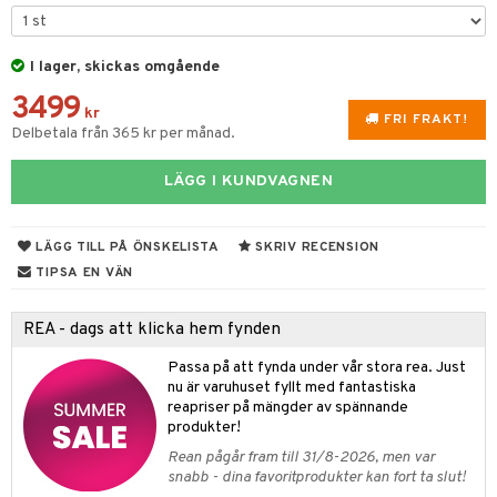
vtillbehör
I lager, skickas omgående
kknivar
3499
l- & Grönsaksknivar
kr
FRI FRAKT!
Delbetala från 365 kr per månad.
rbrädor
LÄGG I KUNDVAGNEN
cialknivar
rvaring
LÄGG TILL PÅ ÖNSKELISTA
SKRIV RECENSION
dskap
TIPSA EN VÄN
til
REA - dags att klicka hem fynden
 & Muggar
Passa på att fynda under vår stora rea. Just
Kryddkvarnar
nu är varuhuset fyllt med fantastiska
reapriser på mängder av spännande
ngstillbehör
produkter!
Rean pågår fram till 31/8-2026, men var
nnor
snabb - dina favoritprodukter kan fort ta slut!