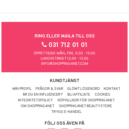
RING ELLER MAILA TILL OSS
031 712 01 01
ÖPPETTIDER: MÅN.-FRE. 9.00 - 15.00
LUNCHSTÄNGT 12.00 - 13.00
INFO@SHOPPING4NET.COM
KUNDTJÄNST
MIN PROFIL
FRÅGOR & SVAR
GLÖMT LÖSENORD
KONTAKT
ÄR DU EN INFLUENCER?
BLI AFFILIATE
COOKIES
INTEGRITETSPOLICY
KÖPVILLKOR FÖR SHOPPING4NET
OM SHOPPING4NET
SHOPPING4NET BEAUTYSTORE
TRYGG E-HANDEL
FÖLJ OSS ÄVEN PÅ