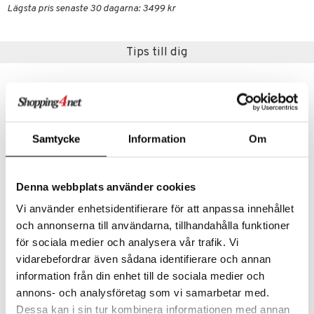
dskuddar
k
Lägsta pris senaste 30 dagarna: 3499 kr
textilier
rdsredskap
Tips till dig
ddset
sbelysning
dar & Täcken
e
an & Örngott
Samtycke
Information
Om
Denna webbplats använder cookies
Finns i flera varianter
Vi använder enhetsidentifierare för att anpassa innehållet
och annonserna till användarna, tillhandahålla funktioner
Miyabi 5000MCD Brödkniv
Miyabi 5000MCD Gyutoh Kockkniv
för sociala medier och analysera vår trafik. Vi
MIYABI
MIYABI
vidarebefordrar även sådana identifierare och annan
3779
2995
kr
fr.
kr
information från din enhet till de sociala medier och
annons- och analysföretag som vi samarbetar med.
Dessa kan i sin tur kombinera informationen med annan