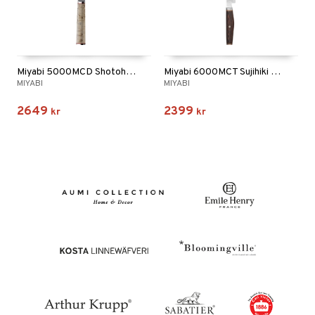
Miyabi 5000MCD Shotoh Allkniv
Miyabi 6000MCT Sujihiki Filékniv
MIYABI
MIYABI
2649
2399
kr
kr