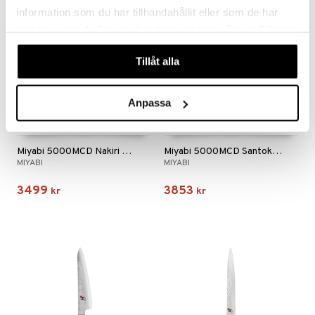
information som du har tillhandahållit eller som de har
samlat in när du har använt deras tjänster. Du godkänner
våra cookies vid fortsatt användande av vår webbplats.
Tillåt alla
Anpassa
Miyabi 5000MCD Nakiri Grönsaks-/fruktkniv
Miyabi 5000MCD Santoku Japansk kockkniv
MIYABI
MIYABI
3499
3853
kr
kr