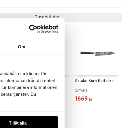
Tips till dig
Om
andahålla funktioner för
n information från din enhet
ntoku kniv
Satake Ame Skalkniv
Satake Kuro Kiritsuke
 tur kombinera informationen
SATAKE
SATAKE
 deras tjänster. Du
994
1669
kr
kr
Tillåt alla