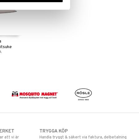
a
ritsuke
A
ERKET
TRYGGA KÖP
 att vi är
Handla tryggt & säkert via faktura, delbetalning