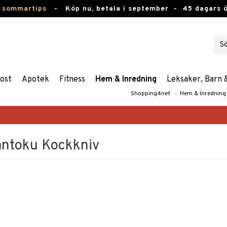
 sommartips
-
Köp nu, betala i september -
45 dagars 
ost
Apotek
Fitness
Hem & Inredning
Leksaker, Barn 
Shopping4net
»
Hem & Inredning
Santoku Kockkniv