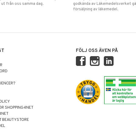
 ut från oss samma dag.
godkända av Läkemedelsverket gä
försäljning av läkemedel.
ST
FÖLJ OSS ÄVEN PÅ
AR
NORD
LUENCER?
OLICY
ÖR SHOPPING4NET
4NET
T BEAUTYSTORE
DEL