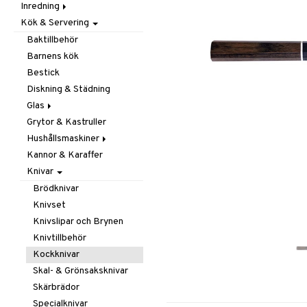
Inredning
Barnrumstextilier
Ljuslyktor & Ljusstakar
Småförvaring
Taklampor
Kök & Servering
Utomhusbelysning
Dekoration
Småförvaring & Korgar
Doftljus & Doftspridare
Väskor
Böcker
Baktillbehör
Förvaring & Hyllor
Figurer & Skulpturer
Barnens kök
Juldekoration
Klockor
Hängare & Krokar
Bestick
Ljuslyktor & Ljusstakar
Krukor
Hyllor
Diskning & Städning
Småmöbler
Metal Art
Småförvaring & Korgar
Glas
Väggdekorationer
Grytor & Kastruller
Champagneglas
Vaser
Hushållsmaskiner
Dricksglas
Kannor & Karaffer
Drink- & Cocktailglas
Brödrostar
Knivar
Ölglas
Kaffe, Te & Espresso
Snaps- & Avecglas
Mixer & Elvispar
Brödknivar
Vinglas
Övriga maskiner
Knivset
Whiskey- & Cognacglas
Vattenkokare
Knivslipar och Brynen
Knivtillbehör
Kockknivar
Skal- & Grönsaksknivar
Skärbrädor
Specialknivar