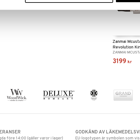
Zanmai Mcust
Revolution Ki
ZANMAI MCUST
3199
kr
VERANSER
GODKÄND AV LÄKEMEDELSV
gda före 14:00 (gäller varor i lager)
EU-logotypen är symbolen som visar