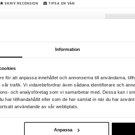
SKRIV RECENSION
TIPSA EN VÄN
anska knivserien har fått sitt namn efter det vackert
nish. Bladet är gjort av Molybdenum Vanadium
rdhet på HRC58.
om är en traditionell japansk utformning av
ager pakkaträ. Bladet är slipat åt två olika håll vilket
Information
g som innebär fantastisk skärpa och ger det en vacker
r är en klassisk kockkniv i japansk stil.
cookies
e för att anpassa innehållet och annonserna till användarna, tillh
vår trafik. Vi vidarebefordrar även sådana identifierare och anna
Satake Ame Sa
nnons- och analysföretag som vi samarbetar med. Dessa kan i sin
SATAKE
har tillhandahållit eller som de har samlat in när du har använt
1396
kr
ortsatt användande av vår webbplats.
Anpassa