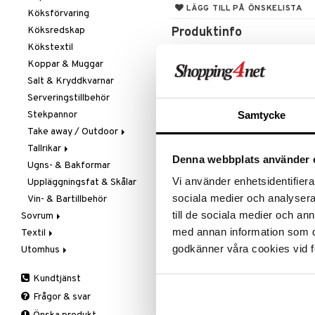
LÄGG TILL PÅ ÖNSKELISTA
Köksförvaring
Köksredskap
Produktinfo
Kökstextil
Gin’iro betyder silver och den jap
Koppar & Muggar
högpolerade bladet med Mirror Fi
(1K6M), rostfritt stål med en hå
Salt & Kryddkvarnar
Handtaget har ett oktagonskaft s
Serveringstillbehör
knivskaft. Skaftet är gjort av tre l
Stekpannor
Samtycke
resulterar i en tunnare avslutnin
Take away / Outdoor
profil.
Tallrikar
Flaskor
Senzo Gin'Iro Santoku 17 centimete
Denna webbplats använder 
Ugns- & Bakformar
Matlådor
Assietter
Vi använder enhetsidentifierar
Uppläggningsfat & Skålar
Termoskannor
Djupa tallrikar
sociala medier och analysera 
Vin- & Bartillbehör
Termosmuggar
Mattallrikar
Artikelnr
till de sociala medier och a
Sovrum
ISI97-17-XX
med annan information som du 
Textil
Filtar & Plädar
godkänner våra cookies vid f
Utomhus
Prydnadskuddar
Badrumstextilier
Sängkläder
Dukar
Fågelholkar & Matare
Kundtjänst
Tillbehör
Filtar & Plädar
Friluftsliv
Bäddset
Frågor & svar
Kökstextilier
Grill & Grilltillbehör
Kuddar & Täcken