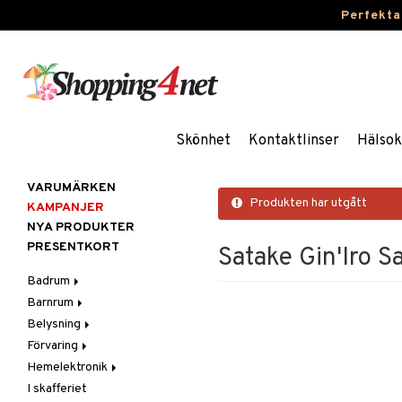
Perfekta
Skönhet
Kontaktlinser
Hälsok
VARUMÄRKEN
Produkten har utgått
KAMPANJER
NYA PRODUKTER
PRESENTKORT
Satake Gin'Iro 
Badrum
Barnrum
Badrumsinredning
Belysning
Badrumstextilier
Barnlampor
Förvaring
Badrumstillbehör
Barnmöbler
Belysningstillbehör
Hemelektronik
Barnrumsdekoration
Lampor
Hängare & krokar
I skafferiet
Barnrumsförvaring
LED-ljus
Hyllor
Ljud
Bordslampor