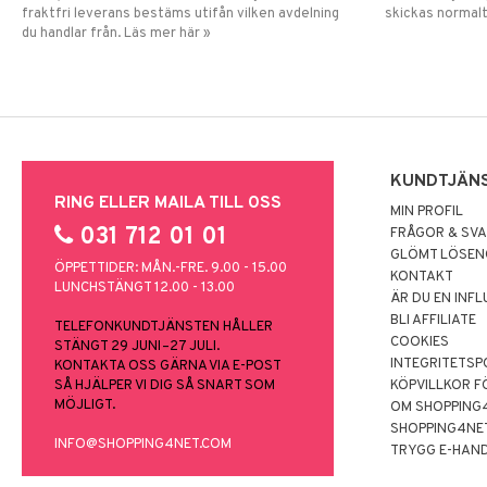
fraktfri leverans bestäms utifån vilken avdelning
skickas normalt
du handlar från. Läs mer här »
KUNDTJÄN
RING ELLER MAILA TILL OSS
MIN PROFIL
031 712 01 01
FRÅGOR & SV
GLÖMT LÖSE
ÖPPETTIDER: MÅN.-FRE. 9.00 - 15.00
KONTAKT
LUNCHSTÄNGT 12.00 - 13.00
ÄR DU EN INF
BLI AFFILIATE
TELEFONKUNDTJÄNSTEN HÅLLER
COOKIES
STÄNGT 29 JUNI–27 JULI.
INTEGRITETSP
KONTAKTA OSS GÄRNA VIA E-POST
SÅ HJÄLPER VI DIG SÅ SNART SOM
KÖPVILLKOR F
MÖJLIGT.
OM SHOPPING
SHOPPING4NE
INFO@SHOPPING4NET.COM
TRYGG E-HAN