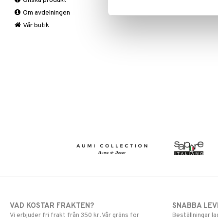
Önska produkt
Mattor
Krukor
Lakan & Örngott
Om avdelningen
Övrigt
Mygg- & insektsskydd
Prydnadskuddar
Picknick
Vår butik
Sovrumstextilier
Trädgårdsredskap
Väskor
Utomhusbelysning
Bäddset
Värmare
Kuddar & Täcken
Lakan & Örngott
VAD KOSTAR FRAKTEN?
SNABBA LE
Vi erbjuder fri frakt från 350 kr. Vår gräns för
Beställningar la