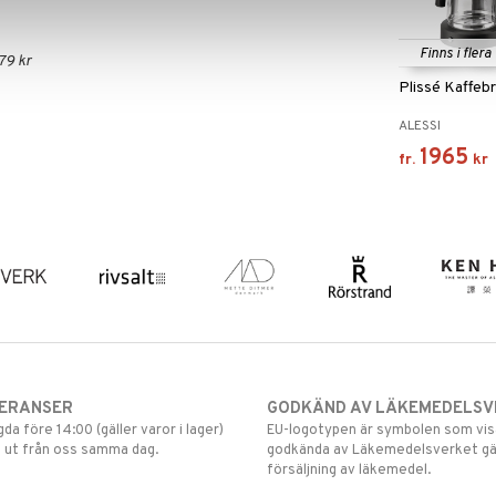
Finns i flera
79 kr
Plissé Kaffeb
ALESSI
1965
fr.
kr
VERANSER
GODKÄND AV LÄKEMEDELSV
gda före 14:00 (gäller varor i lager)
EU-logotypen är symbolen som visar
 ut från oss samma dag.
godkända av Läkemedelsverket gä
försäljning av läkemedel.