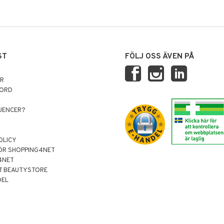
ST
FÖLJ OSS ÄVEN PÅ
AR
NORD
LUENCER?
OLICY
ÖR SHOPPING4NET
4NET
T BEAUTYSTORE
DEL