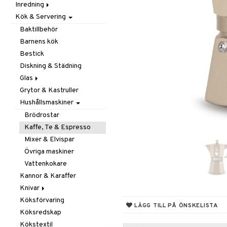
Inredning
Barnrumstextilier
Ljuslyktor & Ljusstakar
Småförvaring
Taklampor
Kök & Servering
Utomhusbelysning
Dekoration
Småförvaring & Korgar
Doftljus & Doftspridare
Väskor
Böcker
Baktillbehör
Förvaring & Hyllor
Figurer & Skulpturer
Barnens kök
Juldekoration
Klockor
Hängare & Krokar
Bestick
Ljuslyktor & Ljusstakar
Krukor
Hyllor
Diskning & Städning
Småmöbler
Metal Art
Småförvaring & Korgar
Glas
Väggdekorationer
Grytor & Kastruller
Champagneglas
Vaser
Hushållsmaskiner
Dricksglas
Drink- & Cocktailglas
Brödrostar
Ölglas
Kaffe, Te & Espresso
Snaps- & Avecglas
Mixer & Elvispar
Vinglas
Övriga maskiner
Whiskey- & Cognacglas
Vattenkokare
Kannor & Karaffer
Knivar
Köksförvaring
Brödknivar
LÄGG TILL PÅ ÖNSKELISTA
Köksredskap
Knivset
Kökstextil
Knivslipar och Brynen