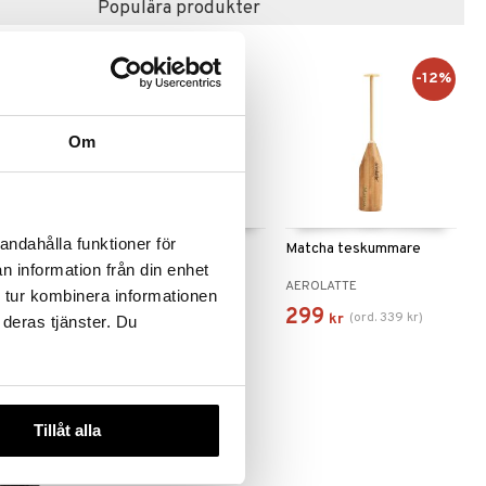
Populära produkter
-12%
Om
andahålla funktioner för
nna 1,5
Eva Solo Tebryggare
Matcha teskummare
n information från din enhet
EVA SOLO
AEROLATTE
 tur kombinera informationen
923
299
(
ord.
339
kr
)
kr
kr
 deras tjänster. Du
Tillåt alla