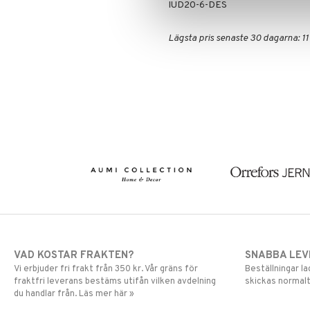
Sovrumstextilier
Trädgårdsredskap
IUD20-6-DES
Väskor
Utomhusbelysning
Bäddset
Värmare
Kuddar & Täcken
Lägsta pris senaste 30 dagarna: 11
Lakan & Örngott
VAD KOSTAR FRAKTEN?
SNABBA LE
Vi erbjuder fri frakt från 350 kr. Vår gräns för
Beställningar la
fraktfri leverans bestäms utifån vilken avdelning
skickas normalt
du handlar från. Läs mer här »