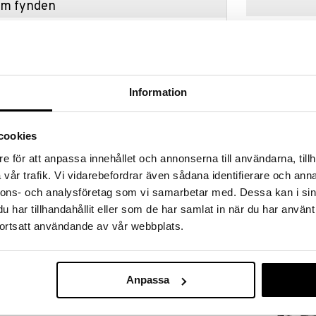
hem fynden
tt fynda under vår stora rea. Just nu är varuhuset
fantastiska reapriser på mängder av spännande
!
 fram till 31/8-2026, men var snabb - dina
ukter kan fort ta slut!
Information
N »
cookies
e för att anpassa innehållet och annonserna till användarna, tillh
Agnes Kaffepa
 över att presentera vår helt nya Moka Exclusive Full
liter
vår trafik. Vi vidarebefordrar även sådana identifierare och anna
et förflutna med framtidens effektivitet, från den
DORRE
nnons- och analysföretag som vi samarbetar med. Dessa kan i sin
till Moka Express distinkta åttkantiga form. Med en
296
nheten i dess design, avslöjas varje detalj med
kr
har tillhandahållit eller som de har samlat in när du har använt
, sammetslena konsistensen ger en taktil känsla som
ortsatt användande av vår webbplats.
rkroppsligar en känsla av noggrant hantverk. Upplev
esa som aldrig förr.
Anpassa