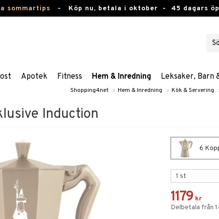
ta sommartips
-
Köp nu, betala i oktober -
45 dagars ö
ost
Apotek
Fitness
Hem & Inredning
Leksaker, Barn 
Shopping4net
»
Hem & Inredning
»
Kök & Servering
lusive Induction
6 Kopp
1179
kr
Delbetala från 