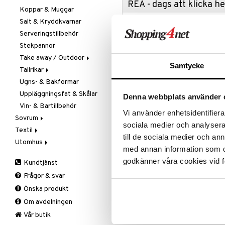
REA - dags att klicka 
Koppar & Muggar
Knivtillbehör
Salt & Kryddkvarnar
Kockknivar
Passa på a
fyllt med 
Serveringstillbehör
Skal- & Grönsaksknivar
produkter
Stekpannor
Skärbrädor
Rean pågår
Take away / Outdoor
Specialknivar
favoritprod
Samtycke
Tallrikar
Flaskor
TILL REA
Ugns- & Bakformar
Matlådor
Assietter
Uppläggningsfat & Skålar
Termoskannor
Djupa tallrikar
Denna webbplats använder 
Produktinfo
Vin- & Bartillbehör
Termosmuggar
Mattallrikar
Vi använder enhetsidentifierar
Sovrum
Mer än ett designval, vi är stolta
sociala medier och analysera 
Induction. Blandar nostalgi från d
Textil
Filtar & Plädar
till de sociala medier och a
konventionella runda pannformen 
Utomhus
Prydnadskuddar
Badrumstextilier
distinkt finish som accentuerar re
med annan information som du 
Sängkläder
Dukar
Fågelholkar & Matare
oöverträffad klarhet. Den porösa
godkänner våra cookies vid f
Kundtjänst
liknar värmen från keramik och fö
Tillbehör
Filtar & Plädar
Friluftsliv
Bäddset
en unik och raffinerad sensorisk r
Frågor & svar
Kökstextilier
Grill & Grilltillbehör
Kuddar & Täcken
Storlek: 6 kopp 270 ml
Önska produkt
Mattor
Krukor
Lakan & Örngott
Om avdelningen
Övrigt
Mygg- & insektsskydd
Artikelnr
Prydnadskuddar
Picknick
Vår butik