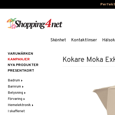
Perfek
Skönhet
Kontaktlinser
Hälsok
VARUMÄRKEN
Kokare Moka Exk
KAMPANJER
NYA PRODUKTER
PRESENTKORT
Badrum
Barnrum
Badrumsinredning
Belysning
Badrumstextilier
Barnlampor
Förvaring
Badrumstillbehör
Barnmöbler
Belysningstillbehör
Hemelektronik
Barnrumsdekoration
Lampor
Hängare & krokar
I skafferiet
Barnrumsförvaring
LED-ljus
Hyllor
Ljud
Bordslampor