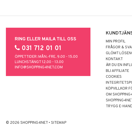
KUNDTJÄN
RING ELLER MAILA TILL OSS
MIN PROFIL
031 712 01 01
FRÅGOR & SV
GLÖMT LÖSE
ÖPPETTIDER: MÅN.-FRE. 9.00 - 15.00
KONTAKT
LUNCHSTÄNGT 12.00 - 13.00
ÄR DU EN INF
INFO@SHOPPING4NET.COM
BLI AFFILIATE
COOKIES
INTEGRITETSP
KÖPVILLKOR F
OM SHOPPING
SHOPPING4NE
TRYGG E-HAN
© 2026 SHOPPING4NET
•
SITEMAP