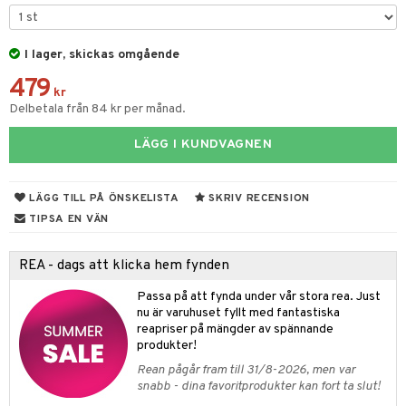
& Karaffer
I lager, skickas omgående
479
dknivar
rvaring
kr
Delbetala från 84 kr per månad.
vset
dskap
LÄGG I KUNDVAGNEN
vslipar och Brynen
til
vtillbehör
 & Muggar
LÄGG TILL PÅ ÖNSKELISTA
SKRIV RECENSION
kknivar
Kryddkvarnar
TIPSA EN VÄN
l- & Grönsaksknivar
ngstillbehör
REA - dags att klicka hem fynden
rbrädor
nnor
Passa på att fynda under vår stora rea. Just
cialknivar
nu är varuhuset fyllt med fantastiska
way / Outdoor
reapriser på mängder av spännande
skor
produkter!
ar
Rean pågår fram till 31/8-2026, men var
lådor
ietter
& Bakformar
snabb - dina favoritprodukter kan fort ta slut!