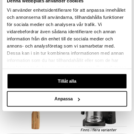
Denna webbplats använder cookies
dar & Täcken
e
Vi använder enhetsidentifierare för att anpassa innehållet
an & Örngott
och annonserna till användarna, tillhandahålla funktioner
för sociala medier och analysera vår trafik. Vi
vidarebefordrar även sådana identifierare och annan
information från din enhet till de sociala medier och
Agnes Kaffepanna 1,5 liter
Eva Solo Tebryggare
DORRE
EVA SOLO
annons- och analysföretag som vi samarbetar med.
Dessa kan i sin tur kombinera informationen med annan
296
923
kr
kr
information som du har tillhandahållit eller som de har
samlat in när du har använt deras tjänster. Du godkänner
våra cookies vid fortsatt användande av vår webbplats.
-12%
Tillåt alla
Anpassa
Finns i flera varianter