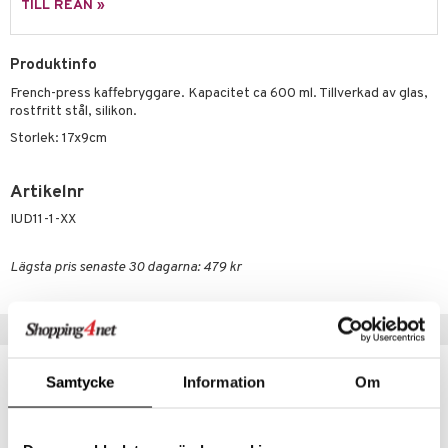
moskannor
pa tallrikar
gningsfat & Skålar
TILL REAN »
rmosmuggar
tallrikar
Bartillbehör
Produktinfo
French-press kaffebryggare. Kapacitet ca 600 ml. Tillverkad av glas,
& Plädar
rostfritt stål, silikon.
Storlek: 17x9cm
s
dskuddar
textilier
äder
lkar & Matare
Artikelnr
änst
ddset
ör
& Plädar
liv
IUD11-1-XX
 & svar
dar & Täcken
tilier
Grilltillbehör
produkt
Lägsta pris senaste 30 dagarna: 479 kr
an & Örngott
elningen
& insektsskydd
Populära produkter
tik
dskuddar
k
Samtycke
Information
Om
textilier
rdsredskap
ddset
sbelysning