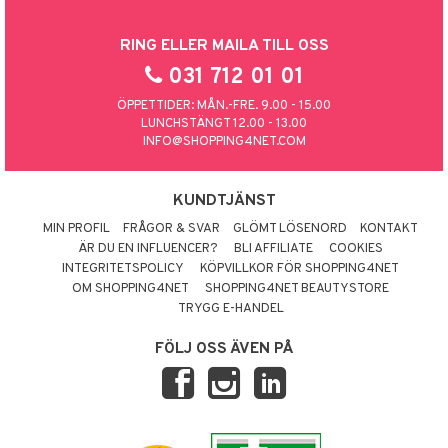
RING ELLER MAILA TILL OSS
031 712 01 01
ÖPPETTIDER: MÅN.-FRE. 9.00 - 15.00
LUNCHSTÄNGT 12.00 - 13.00
INFO@SHOPPING4NET.COM
KUNDTJÄNST
MIN PROFIL
FRÅGOR & SVAR
GLÖMT LÖSENORD
KONTAKT
ÄR DU EN INFLUENCER?
BLI AFFILIATE
COOKIES
INTEGRITETSPOLICY
KÖPVILLKOR FÖR SHOPPING4NET
OM SHOPPING4NET
SHOPPING4NET BEAUTYSTORE
TRYGG E-HANDEL
FÖLJ OSS ÄVEN PÅ