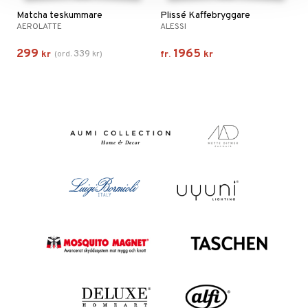
Matcha teskummare
Plissé Kaffebryggare
AEROLATTE
ALESSI
299
1965
339
kr
(
ord.
kr
)
fr.
kr