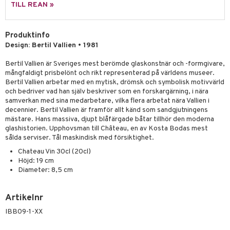
skor
ar
TILL REAN »
lådor
ietter
& Bakformar
Produktinfo
moskannor
pa tallrikar
gningsfat & Skålar
Design: Bertil Vallien • 1981
rmosmuggar
tallrikar
Bartillbehör
Bertil Vallien är Sveriges mest berömde glaskonstnär och -formgivare,
mångfaldigt prisbelönt och rikt representerad på världens museer.
Bertil Vallien arbetar med en mytisk, drömsk och symbolisk motivvärld
och bedriver vad han själv beskriver som en forskargärning, i nära
& Plädar
samverkan med sina medarbetare, vilka flera arbetat nära Vallien i
s
dskuddar
textilier
decennier. Bertil Vallien är framför allt känd som sandgjutningens
mästare. Hans massiva, djupt blåfärgade båtar tillhör den moderna
äder
lkar & Matare
glashistorien. Upphovsman till Château, en av Kosta Bodas mest
änst
sålda serviser. Tål maskindisk med försiktighet.
ddset
ör
& Plädar
liv
Chateau Vin 30cl (20cl)
 & svar
Höjd: 19 cm
dar & Täcken
tilier
Grilltillbehör
Diameter: 8,5 cm
produkt
an & Örngott
elningen
Artikelnr
& insektsskydd
tik
IBB09-1-XX
dskuddar
k