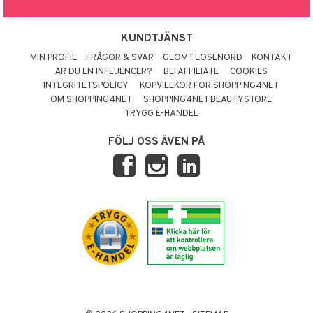
KUNDTJÄNST
MIN PROFIL
FRÅGOR & SVAR
GLÖMT LÖSENORD
KONTAKT
ÄR DU EN INFLUENCER?
BLI AFFILIATE
COOKIES
INTEGRITETSPOLICY
KÖPVILLKOR FÖR SHOPPING4NET
OM SHOPPING4NET
SHOPPING4NET BEAUTYSTORE
TRYGG E-HANDEL
FÖLJ OSS ÄVEN PÅ