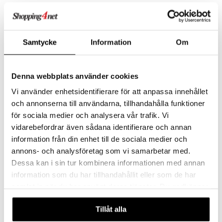
Samtycke
Information
Om
Denna webbplats använder cookies
Vi använder enhetsidentifierare för att anpassa innehållet
och annonserna till användarna, tillhandahålla funktioner
Chateau Ölglas 41cl (35cl)
Chateau Ölglas 63cl (50cl)
för sociala medier och analysera vår trafik. Vi
KOSTA BODA
KOSTA BODA
vidarebefordrar även sådana identifierare och annan
449
461
kr
kr
information från din enhet till de sociala medier och
annons- och analysföretag som vi samarbetar med.
Dessa kan i sin tur kombinera informationen med annan
information som du har tillhandahållit eller som de har
samlat in när du har använt deras tjänster. Du godkänner
våra cookies vid fortsatt användande av vår webbplats.
Tillåt alla