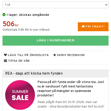
& Kastruller
I lager, skickas omgående
lsmaskiner
506
drostar
& Karaffer
kr
FRI FRAKT!
Delbetala från 86 kr per månad.
fe, Te & Espresso
LÄGG I KUNDVAGNEN
er & Elvispar
dknivar
rvaring
iga maskiner
vset
dskap
LÄGG TILL PÅ ÖNSKELISTA
SKRIV RECENSION
tenkokare
vslipar och Brynen
til
TIPSA EN VÄN
vtillbehör
 & Muggar
REA - dags att klicka hem fynden
kknivar
Kryddkvarnar
Passa på att fynda under vår stora rea. Just
l- & Grönsaksknivar
ngstillbehör
nu är varuhuset fyllt med fantastiska
reapriser på mängder av spännande
rbrädor
nnor
produkter!
cialknivar
Rean pågår fram till 31/8-2026, men var
way / Outdoor
snabb - dina favoritprodukter kan fort ta slut!