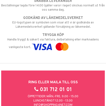
SNABBA LEVERANSER
Beställningar lagda före 14:00 (gäller varor i lager) skickas normalt ut från
oss samma dag.
GODKÄND AV LÄKEMEDELSVERKET
EU-logotypen är symbolen som visar att vi är godkända av
Läkemedelsverket gällande försäljning av läkemedel.
TRYGGA KÖP
Handla tryggt & säkert via faktura, delbetalning eller marknadens
vanligaste kort.
RING ELLER MAILA TILL OSS
031 712 01 01
ÖPPETTIDER: MÅN.-FRE. 9.00 - 15.00
LUNCHSTÄNGT 12.00 - 13.00
INFO@SHOPPING4NET.COM