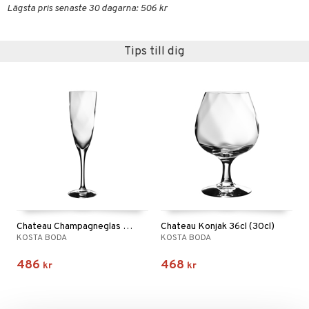
textilier
rdsredskap
Lägsta pris senaste 30 dagarna: 506 kr
ddset
sbelysning
Tips till dig
dar & Täcken
e
an & Örngott
Chateau Champagneglas 21cl (15cl)
Chateau Konjak 36cl (30cl)
KOSTA BODA
KOSTA BODA
486
468
kr
kr