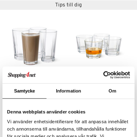
textilier
rdsredskap
Tips till dig
ddset
sbelysning
dar & Täcken
e
an & Örngott
Grand Cru Caféglas 4-pack
Grand Cru Dricksglas 4-pack
ROSENDAHL
ROSENDAHL
Samtycke
Information
Om
193
197
kr
kr
Denna webbplats använder cookies
Vi använder enhetsidentifierare för att anpassa innehållet
och annonserna till användarna, tillhandahålla funktioner
för sociala medier och analysera vår trafik. Vi