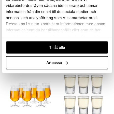
vidarebefordrar även sådana identifierare och annan
information från din enhet till de sociala medier och
annons- och analysföretag som vi samarbetar med.
Dessa kan i sin tur kombinera informationen med annan
information som du har tillhandahållit eller som de har
samlat in när du har använt deras tjänster. Du godkänner
Grand Cru Konjakskupor 2-pack
Grand Cru Longdrinkglas 4-pack
våra cookies vid fortsatt användande av vår webbplats.
ROSENDAHL
ROSENDAHL
Tillåt alla
176
166
kr
kr
Anpassa