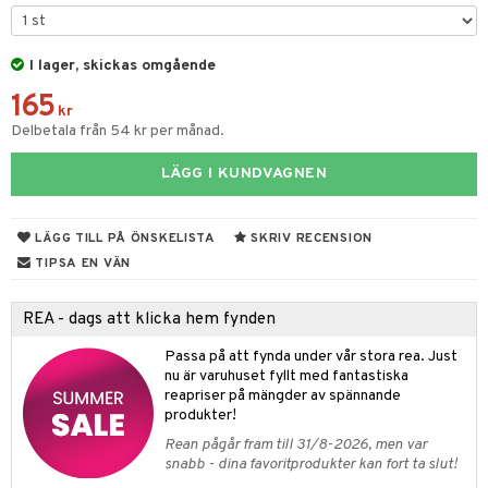
& Kastruller
I lager, skickas omgående
lsmaskiner
165
drostar
& Karaffer
kr
Delbetala från 54 kr per månad.
fe, Te & Espresso
LÄGG I KUNDVAGNEN
er & Elvispar
dknivar
rvaring
iga maskiner
vset
dskap
LÄGG TILL PÅ ÖNSKELISTA
SKRIV RECENSION
tenkokare
vslipar och Brynen
til
TIPSA EN VÄN
vtillbehör
 & Muggar
REA - dags att klicka hem fynden
kknivar
Kryddkvarnar
Passa på att fynda under vår stora rea. Just
l- & Grönsaksknivar
ngstillbehör
nu är varuhuset fyllt med fantastiska
reapriser på mängder av spännande
rbrädor
nnor
produkter!
cialknivar
Rean pågår fram till 31/8-2026, men var
way / Outdoor
snabb - dina favoritprodukter kan fort ta slut!