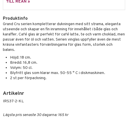
skor
ar
TILL REAN »
lådor
ietter
& Bakformar
Produktinfo
moskannor
pa tallrikar
gningsfat & Skålar
Grand Cru serien kompletterar dukningen med sitt strama, eleganta
utseende och skapar en fin inramning för innehållet i både glas och
rmosmuggar
tallrikar
Bartillbehör
karaffer. Café glas är perfekt för café latte, te och varm choklad, men
passar även för öl och vatten. Serien vinglas uppfyller även de mest
kräsna vinfantasters förväntningarna för glas form, storlek och
balans.
& Plädar
Höjd: 18 cm.
s
dskuddar
textilier
Bredd: 16,8 cm.
Volym: 50 cl.
äder
lkar & Matare
Blyfritt glas som klarar max. 50-55 ° C i diskmaskinen.
änst
2 st per förpackning.
ddset
ör
& Plädar
liv
 & svar
dar & Täcken
tilier
Grilltillbehör
Artikelnr
produkt
an & Örngott
IRS37-2-KL
elningen
& insektsskydd
Lägsta pris senaste 30 dagarna: 165 kr
tik
dskuddar
k