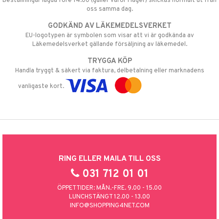
Beställningar lagda före 14:00 (gäller varor i lager) skickas normalt ut från
oss samma dag.
GODKÄND AV LÄKEMEDELSVERKET
EU-logotypen är symbolen som visar att vi är godkända av
Läkemedelsverket gällande försäljning av läkemedel.
TRYGGA KÖP
Handla tryggt & säkert via faktura, delbetalning eller marknadens
vanligaste kort.
RING ELLER MAILA TILL OSS
031 712 01 01
ÖPPETTIDER: MÅN.-FRE. 9.00 - 15.00
LUNCHSTÄNGT 12.00 - 13.00
INFO@SHOPPING4NET.COM