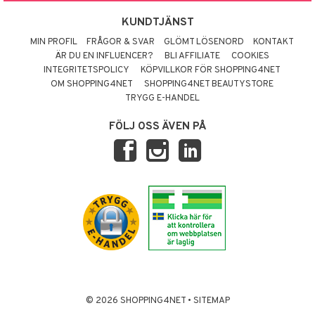
KUNDTJÄNST
MIN PROFIL
FRÅGOR & SVAR
GLÖMT LÖSENORD
KONTAKT
ÄR DU EN INFLUENCER?
BLI AFFILIATE
COOKIES
INTEGRITETSPOLICY
KÖPVILLKOR FÖR SHOPPING4NET
OM SHOPPING4NET
SHOPPING4NET BEAUTYSTORE
TRYGG E-HANDEL
FÖLJ OSS ÄVEN PÅ
© 2026 SHOPPING4NET
•
SITEMAP