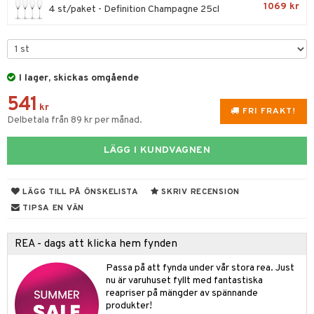
1069 kr
4 st/paket - Definition Champagne 25cl
& Kastruller
lsmaskiner
drostar
& Karaffer
I lager, skickas omgående
fe, Te & Espresso
541
kr
FRI FRAKT!
er & Elvispar
dknivar
rvaring
Delbetala från 89 kr per månad.
iga maskiner
vset
dskap
LÄGG I KUNDVAGNEN
tenkokare
vslipar och Brynen
til
vtillbehör
LÄGG TILL PÅ ÖNSKELISTA
SKRIV RECENSION
 & Muggar
TIPSA EN VÄN
kknivar
Kryddkvarnar
l- & Grönsaksknivar
ngstillbehör
REA - dags att klicka hem fynden
rbrädor
nnor
Passa på att fynda under vår stora rea. Just
nu är varuhuset fyllt med fantastiska
cialknivar
way / Outdoor
reapriser på mängder av spännande
produkter!