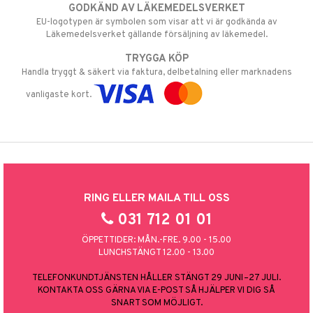
GODKÄND AV LÄKEMEDELSVERKET
EU-logotypen är symbolen som visar att vi är godkända av
Läkemedelsverket gällande försäljning av läkemedel.
TRYGGA KÖP
Handla tryggt & säkert via faktura, delbetalning eller marknadens
vanligaste kort.
RING ELLER MAILA TILL OSS
031 712 01 01
ÖPPETTIDER: MÅN.-FRE. 9.00 - 15.00
LUNCHSTÄNGT 12.00 - 13.00
TELEFONKUNDTJÄNSTEN HÅLLER STÄNGT 29 JUNI–27 JULI.
KONTAKTA OSS GÄRNA VIA E-POST SÅ HJÄLPER VI DIG SÅ
SNART SOM MÖJLIGT.