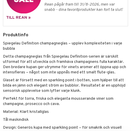
skor
ar
Rean pågår fram till 31/8-2026, men var
snabb - dina favoritprodukter kan fort ta slut!
lådor
ietter
& Bakformar
TILL REAN »
moskannor
pa tallrikar
gningsfat & Skålar
rmosmuggar
tallrikar
Bartillbehör
Produktinfo
Spiegelau Definition champagneglas – upplev komplexiteten i varje
bubbla
& Plädar
Detta champagneglas från Spiegelau Definition-serien är särskilt
utformat för att utveckla och framhäva champagnens fulla karaktär.
s
dskuddar
textilier
Den bredare kupan ger utrymme för vinets aromer att öppna upp och
intensifieras – något som inte uppnås med ett smalt flute-glas.
äder
lkar & Matare
änst
Glaset är försett med en sparkling point i botten, som hjälper till att
ddset
ör
& Plädar
liv
bilda en jämn och elegant ström av bubblor. Resultatet är en upphöjd
 & svar
sensorisk upplevelse som lyfter varje klunk.
dar & Täcken
tilier
Grilltillbehör
produkt
Perfekt för torra, friska och eleganta mousserande viner som
an & Örngott
champagne, prosecco och cava.
elningen
Material: Klart kristallglas
& insektsskydd
tik
Tål maskindisk
dskuddar
k
Design: Generös kupa med sparkling point – för smakrik och visuell