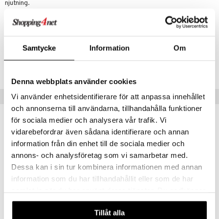
njutning.
textilier
rdsredskap
ddset
sbelysning
Artikelnr
dar & Täcken
e
ITZ16-2-XX
Samtycke
Information
Om
an & Örngott
Lägsta pris senaste 30 dagarna: 541 kr
Denna webbplats använder cookies
Populära produkter
Vi använder enhetsidentifierare för att anpassa innehållet
och annonserna till användarna, tillhandahålla funktioner
för sociala medier och analysera vår trafik. Vi
vidarebefordrar även sådana identifierare och annan
information från din enhet till de sociala medier och
annons- och analysföretag som vi samarbetar med.
Dessa kan i sin tur kombinera informationen med annan
information som du har tillhandahållit eller som de har
samlat in när du har använt deras tjänster. Du godkänner
våra cookies vid fortsatt användande av vår webbplats.
Tillåt alla