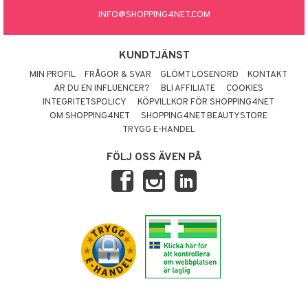
INFO@SHOPPING4NET.COM
KUNDTJÄNST
MIN PROFIL
FRÅGOR & SVAR
GLÖMT LÖSENORD
KONTAKT
ÄR DU EN INFLUENCER?
BLI AFFILIATE
COOKIES
INTEGRITETSPOLICY
KÖPVILLKOR FÖR SHOPPING4NET
OM SHOPPING4NET
SHOPPING4NET BEAUTYSTORE
TRYGG E-HANDEL
FÖLJ OSS ÄVEN PÅ