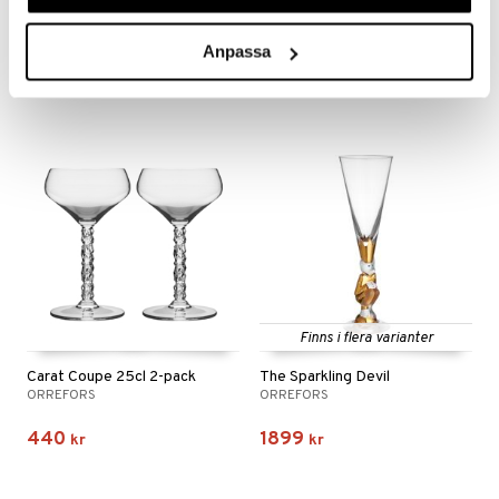
Carat Champagne 24cl 2-pack
Helena Champagne 4-pack
ORREFORS
ORREFORS
Anpassa
499
849
kr
kr
Finns i flera varianter
Carat Coupe 25cl 2-pack
The Sparkling Devil
ORREFORS
ORREFORS
440
1899
kr
kr