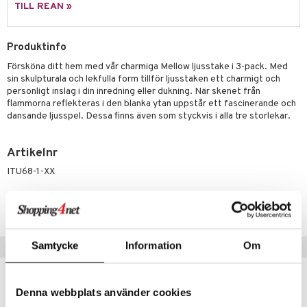
moskannor
pa tallrikar
gningsfat & Skålar
TILL REAN »
rmosmuggar
tallrikar
Bartillbehör
Produktinfo
Försköna ditt hem med vår charmiga Mellow ljusstake i 3-pack. Med
sin skulpturala och lekfulla form tillför ljusstaken ett charmigt och
personligt inslag i din inredning eller dukning. När skenet från
flammorna reflekteras i den blanka ytan uppstår ett fascinerande och
dansande ljusspel. Dessa finns även som styckvis i alla tre storlekar.
Artikelnr
ITU68-1-XX
Lägsta pris senaste 30 dagarna: 1194 kr
Samtycke
Information
Om
Populära produkter
Denna webbplats använder cookies