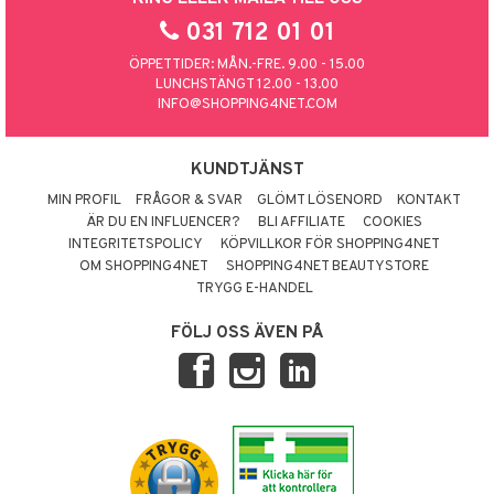
031 712 01 01
ÖPPETTIDER: MÅN.-FRE. 9.00 - 15.00
LUNCHSTÄNGT 12.00 - 13.00
INFO@SHOPPING4NET.COM
KUNDTJÄNST
MIN PROFIL
FRÅGOR & SVAR
GLÖMT LÖSENORD
KONTAKT
ÄR DU EN INFLUENCER?
BLI AFFILIATE
COOKIES
INTEGRITETSPOLICY
KÖPVILLKOR FÖR SHOPPING4NET
OM SHOPPING4NET
SHOPPING4NET BEAUTYSTORE
TRYGG E-HANDEL
FÖLJ OSS ÄVEN PÅ