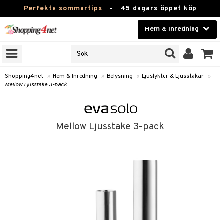
Perfekta sommartips
-
45 dagars öppet köp
Hem & Inredning
RKEN
Skönhet
JER
ODUKTER
Kontaktlinser
Shopping4net
»
Hem & Inredning
»
Belysning
»
Ljuslyktor & Ljusstakar
»
Mellow Ljusstake 3-pack
TKORT
Hälsokost
Apotek
Mellow Ljusstake 3-pack
sinredning
Fitness
g
textilier
mpor
Hem & Inredning
stillbehör
bler
ngstillbehör
Leksaker, Barn & Baby
msdekoration
r
Varumärken
dslampor
msförvaring
us
Kampanjer
lampor
stextilier
ktor & Ljusstakar