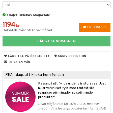
cksglas
lsmaskiner
elningen
nk- & Cocktailglas
drostar
& Karaffer
& insektsskydd
tik
I lager, skickas omgående
las
fe, Te & Espresso
dskuddar
k
1194
ps- & Avecglas
kr
er & Elvispar
dknivar
rvaring
textilier
rdsredskap
FRI FRAKT!
Delbetala från 150 kr per månad.
glas
iga maskiner
vset
ddset
dskap
sbelysning
LÄGG I KUNDVAGNEN
skey- & Cognacglas
tenkokare
vslipar och Brynen
dar & Täcken
til
e
vtillbehör
an & Örngott
 & Muggar
LÄGG TILL PÅ ÖNSKELISTA
SKRIV RECENSION
kknivar
Kryddkvarnar
TIPSA EN VÄN
l- & Grönsaksknivar
ngstillbehör
REA - dags att klicka hem fynden
rbrädor
nnor
Passa på att fynda under vår stora rea. Just
cialknivar
nu är varuhuset fyllt med fantastiska
way / Outdoor
reapriser på mängder av spännande
produkter!
skor
ar
Rean pågår fram till 31/8-2026, men var
lådor
ietter
& Bakformar
snabb - dina favoritprodukter kan fort ta slut!