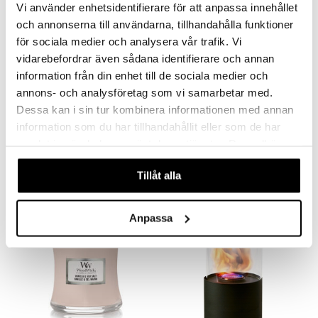
Vi använder enhetsidentifierare för att anpassa innehållet
och annonserna till användarna, tillhandahålla funktioner
för sociala medier och analysera vår trafik. Vi
vidarebefordrar även sådana identifierare och annan
information från din enhet till de sociala medier och
annons- och analysföretag som vi samarbetar med.
Finns i flera varianter
Dessa kan i sin tur kombinera informationen med annan
Carat Ljusstakar 2-pack
Dorre Twist Ljusstake 2-pack
information som du har tillhandahållit eller som de har
ORREFORS
DORRE
samlat in när du har använt deras tjänster. Du godkänner
1249
199
fr.
kr
kr
våra cookies vid fortsatt användande av vår webbplats.
Tillåt alla
Anpassa