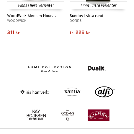
Finns i flera varianter
Finns i flera varianter
WoodWick Medium Hourglass
Sundby Lykta rund
WOODWICK
DORRE
311
229
kr
fr.
kr