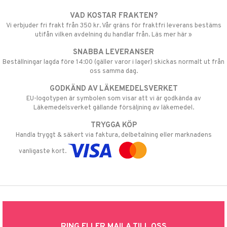
VAD KOSTAR FRAKTEN?
Vi erbjuder fri frakt från 350 kr. Vår gräns för fraktfri leverans bestäms
utifån vilken avdelning du handlar från. Läs mer här »
SNABBA LEVERANSER
Beställningar lagda före 14:00 (gäller varor i lager) skickas normalt ut från
oss samma dag.
GODKÄND AV LÄKEMEDELSVERKET
EU-logotypen är symbolen som visar att vi är godkända av
Läkemedelsverket gällande försäljning av läkemedel.
TRYGGA KÖP
Handla tryggt & säkert via faktura, delbetalning eller marknadens
vanligaste kort.
RING ELLER MAILA TILL OSS