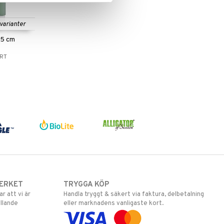
 varianter
15 cm
RT
ERKET
TRYGGA KÖP
 att vi är
Handla tryggt & säkert via faktura, delbetalning
llande
eller marknadens vanligaste kort.