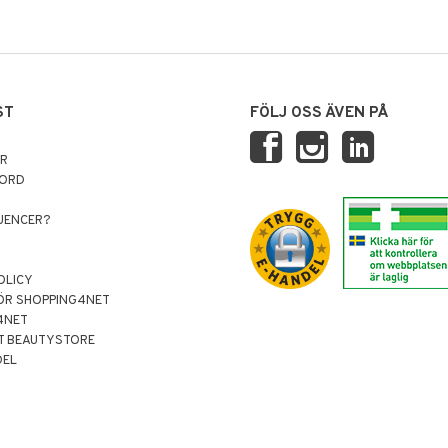
ST
FÖLJ OSS ÄVEN PÅ
AR
NORD
LUENCER?
OLICY
ÖR SHOPPING4NET
4NET
T BEAUTYSTORE
DEL