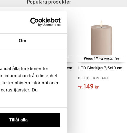
Populära produkter
Om
Finns i flera varianter
Finns i flera varianter
LED-ljus
LED Kronljus Shiny 28 cm
LED Blockljus 7,5x10 cm
andahålla funktioner för
n information från din enhet
RT
DELUXE HOMEART
DELUXE HOMEART
 tur kombinera informationen
239
149
fr.
kr
fr.
kr
 deras tjänster. Du
Tillåt alla