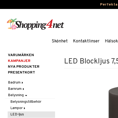
Perfekta
Skönhet
Kontaktlinser
Hälsok
VARUMÄRKEN
LED Blockljus 7
KAMPANJER
NYA PRODUKTER
PRESENTKORT
Badrum
Barnrum
Badrumsinredning
Belysning
Badrumstextilier
Barnlampor
Badrumstillbehör
Barnmöbler
Belysningstillbehör
Barnrumsdekoration
Lampor
Barnrumsförvaring
LED-ljus
Bordslampor