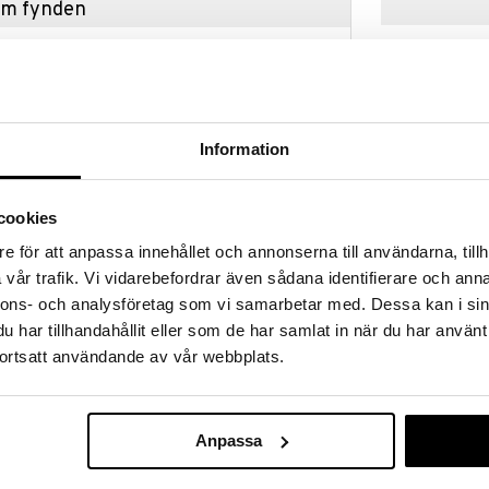
hem fynden
tt fynda under vår stora rea. Just nu är varuhuset
fantastiska reapriser på mängder av spännande
!
 fram till 31/8-2026, men var snabb - dina
ukter kan fort ta slut!
Information
N »
cookies
Fjärrkontroll 
e för att anpassa innehållet och annonserna till användarna, tillh
mning med detta stilrena LED-blockljus från
vår trafik. Vi vidarebefordrar även sådana identifierare och anna
listisk design med en förstärkt topp och
DELUXE HOMEA
t äkta utseende. Utrustat med den patenterade 3D
nnons- och analysföretag som vi samarbetar med. Dessa kan i sin
89
klighetstrogen ljuslåga.
kr
har tillhandahållit eller som de har samlat in när du har använt
ortsatt användande av vår webbplats.
amman på 2 cm)
Anpassa