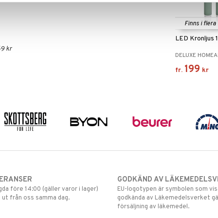
Finns i flera
LED Kronljus 
9 kr
DELUXE HOMEA
199
fr.
kr
VERANSER
GODKÄND AV LÄKEMEDELSV
gda före 14:00 (gäller varor i lager)
EU-logotypen är symbolen som visar
 ut från oss samma dag.
godkända av Läkemedelsverket gä
försäljning av läkemedel.