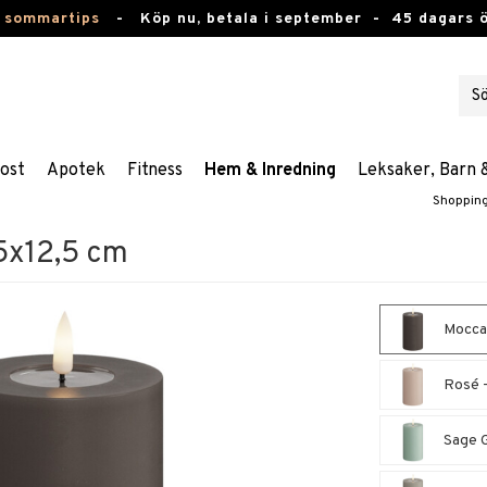
 sommartips
-
Köp nu, betala i september -
45 dagars 
ost
Apotek
Fitness
Hem & Inredning
Leksaker, Barn 
Shoppin
,5x12,5 cm
Mocca 
Rosé -
Sage G