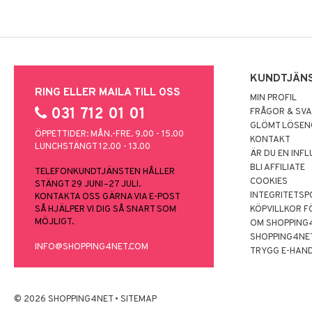
KUNDTJÄN
RING ELLER MAILA TILL OSS
MIN PROFIL
031 712 01 01
FRÅGOR & SV
GLÖMT LÖSE
ÖPPETTIDER: MÅN.-FRE. 9.00 - 15.00
KONTAKT
LUNCHSTÄNGT 12.00 - 13.00
ÄR DU EN INF
BLI AFFILIATE
TELEFONKUNDTJÄNSTEN HÅLLER
COOKIES
STÄNGT 29 JUNI–27 JULI.
INTEGRITETSP
KONTAKTA OSS GÄRNA VIA E-POST
SÅ HJÄLPER VI DIG SÅ SNART SOM
KÖPVILLKOR F
MÖJLIGT.
OM SHOPPING
SHOPPING4NE
INFO@SHOPPING4NET.COM
TRYGG E-HAN
© 2026 SHOPPING4NET
•
SITEMAP