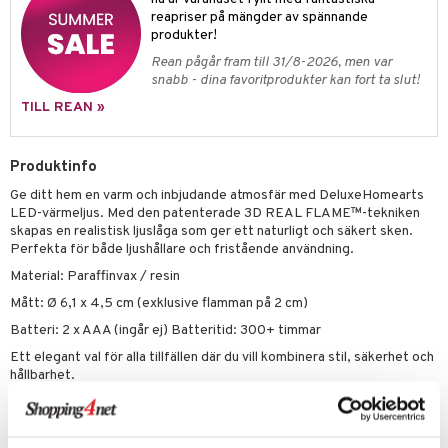
moskannor
pa tallrikar
gningsfat & Skålar
reapriser på mängder av spännande
produkter!
rmosmuggar
tallrikar
Bartillbehör
Rean pågår fram till 31/8-2026, men var
snabb - dina favoritprodukter kan fort ta slut!
TILL REAN »
Produktinfo
Ge ditt hem en varm och inbjudande atmosfär med DeluxeHomearts
LED-värmeljus. Med den patenterade 3D REAL FLAME™-tekniken
skapas en realistisk ljuslåga som ger ett naturligt och säkert sken.
Perfekta för både ljushållare och fristående användning.
Material: Paraffinvax / resin
Mått: Ø 6,1 x 4,5 cm (exklusive flamman på 2 cm)
Batteri: 2 x AAA (ingår ej) Batteritid: 300+ timmar
Ett elegant val för alla tillfällen där du vill kombinera stil, säkerhet och
hållbarhet.
Artikelnr