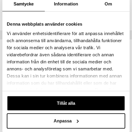
IUC93-2-SAG
Samtycke
Information
Om
Lägsta pris senaste 30 dagarna: 149 kr
Denna webbplats använder cookies
Vi använder enhetsidentifierare för att anpassa innehållet
Populära produkter
och annonserna till användarna, tillhandahålla funktioner
för sociala medier och analysera vår trafik. Vi
vidarebefordrar även sådana identifierare och annan
information från din enhet till de sociala medier och
annons- och analysföretag som vi samarbetar med.
Dessa kan i sin tur kombinera informationen med annan
information som du har tillhandahållit eller som de har
samlat in när du har använt deras tjänster. Du godkänner
våra cookies vid fortsatt användande av vår webbplats.
Finns i flera varianter
Tillåt alla
Fjärrkontroll LED-ljus
LED Kronljus Shiny 28 cm
DELUXE HOMEART
DELUXE HOMEART
Anpassa
89
239
kr
fr.
kr