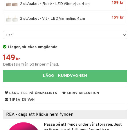
cksglas
lsmaskiner
159 kr
2 st/paket - Rosé - LED Värmeljus 4cm
elningen
nk- & Cocktailglas
drostar
& Karaffer
& insektsskydd
tik
159 kr
2 st/paket - Vit - LED Värmeljus 4cm
las
fe, Te & Espresso
dskuddar
k
ps- & Avecglas
er & Elvispar
dknivar
rvaring
textilier
rdsredskap
glas
iga maskiner
vset
ddset
dskap
sbelysning
I lager, skickas omgående
skey- & Cognacglas
tenkokare
vslipar och Brynen
dar & Täcken
til
e
149
kr
vtillbehör
an & Örngott
 & Muggar
Delbetala från 53 kr per månad.
kknivar
Kryddkvarnar
LÄGG I KUNDVAGNEN
l- & Grönsaksknivar
ngstillbehör
rbrädor
nnor
LÄGG TILL PÅ ÖNSKELISTA
SKRIV RECENSION
cialknivar
TIPSA EN VÄN
way / Outdoor
skor
ar
REA - dags att klicka hem fynden
lådor
ietter
& Bakformar
Passa på att fynda under vår stora rea. Just
nu är varuhuset fyllt med fantastiska