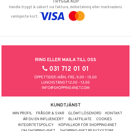
TRYGGA KÖP
Handla tryggt & säkert via faktura, delbetalning eller marknadens
vanligaste kort.
RING ELLER MAILA TILL OSS
031 712 01 01
ÖPPETTIDER: MÅN.-FRE. 9.00 - 15.00
LUNCHSTÄNGT 12.00 - 13.00
INFO@SHOPPING4NET.COM
KUNDTJÄNST
MIN PROFIL
FRÅGOR & SVAR
GLÖMT LÖSENORD
KONTAKT
ÄR DU EN INFLUENCER?
BLI AFFILIATE
COOKIES
INTEGRITETSPOLICY
KÖPVILLKOR FÖR SHOPPING4NET
OM SHOPPING4NET
SHOPPING4NET BEAUTYSTORE