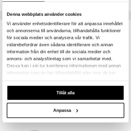
Denna webbplats använder cookies
Tips till dig
Vi använder enhetsidentifierare för att anpassa innehållet
och annonserna till användarna, tillhandahålla funktioner
för sociala medier och analysera vår trafik. Vi
vidarebefordrar även sådana identifierare och annan
information från din enhet till de sociala medier och
annons- och analysföretag som vi samarbetar med.
Dessa kan i sin tur kombinera informationen med annan
information som du har tillhandahållit eller som de har
samlat in när du har använt deras tjänster. Du godkänner
våra cookies vid fortsatt användande av vår webbplats.
Iris Hantverk Ansiktsborste
Iris Hantverk Badborste utan skaft
Tillåt alla
IRIS HANTVERK
IRIS HANTVERK
169
167
kr
kr
Anpassa