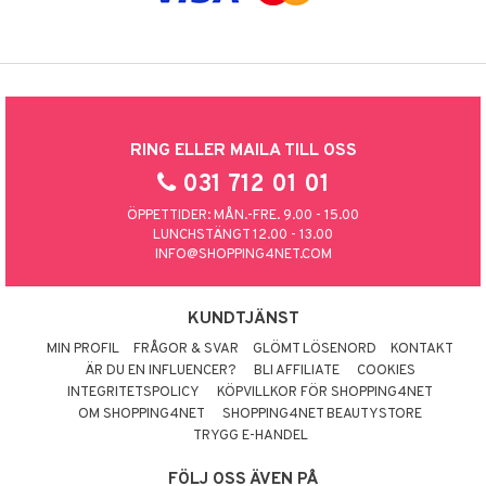
RING ELLER MAILA TILL OSS
031 712 01 01
ÖPPETTIDER: MÅN.-FRE. 9.00 - 15.00
LUNCHSTÄNGT 12.00 - 13.00
INFO@SHOPPING4NET.COM
KUNDTJÄNST
MIN PROFIL
FRÅGOR & SVAR
GLÖMT LÖSENORD
KONTAKT
ÄR DU EN INFLUENCER?
BLI AFFILIATE
COOKIES
INTEGRITETSPOLICY
KÖPVILLKOR FÖR SHOPPING4NET
OM SHOPPING4NET
SHOPPING4NET BEAUTYSTORE
TRYGG E-HANDEL
FÖLJ OSS ÄVEN PÅ