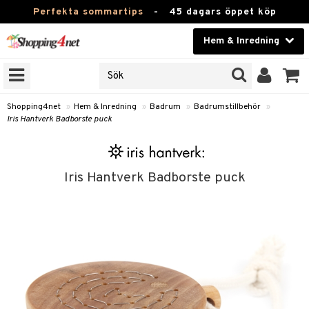
Perfekta sommartips
-
45 dagars öppet köp
Hem & Inredning
RKEN
Skönhet
JER
ODUKTER
Kontaktlinser
Shopping4net
»
Hem & Inredning
»
Badrum
»
Badrumstillbehör
»
Iris Hantverk Badborste puck
TKORT
Hälsokost
Apotek
Iris Hantverk Badborste puck
sinredning
Fitness
textilier
Hem & Inredning
stillbehör
Leksaker, Barn & Baby
Varumärken
g
mpor
Kampanjer
g
bler
ngstillbehör