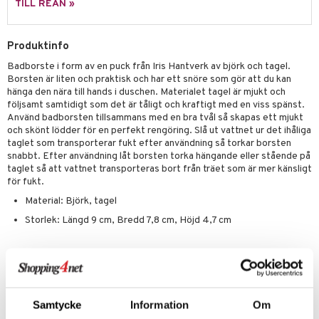
TILL REAN »
Produktinfo
Badborste i form av en puck från Iris Hantverk av björk och tagel.
Borsten är liten och praktisk och har ett snöre som gör att du kan
hänga den nära till hands i duschen. Materialet tagel är mjukt och
följsamt samtidigt som det är tåligt och kraftigt med en viss spänst.
Använd badborsten tillsammans med en bra tvål så skapas ett mjukt
och skönt lödder för en perfekt rengöring. Slå ut vattnet ur det ihåliga
taglet som transporterar fukt efter användning så torkar borsten
snabbt. Efter användning låt borsten torka hängande eller stående på
taglet så att vattnet transporteras bort från träet som är mer känsligt
för fukt.
Material: Björk, tagel
Storlek: Längd 9 cm, Bredd 7,8 cm, Höjd 4,7 cm
Artikelnr
IBD99-1-XX
Samtycke
Information
Om
Lägsta pris senaste 30 dagarna: 209 kr