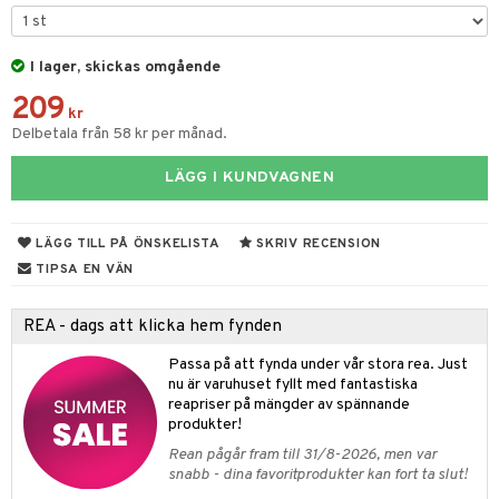
fe, Te & Espresso
dskuddar
k
ps- & Avecglas
er & Elvispar
dknivar
rvaring
textilier
rdsredskap
I lager, skickas omgående
glas
iga maskiner
vset
ddset
dskap
sbelysning
209
skey- & Cognacglas
tenkokare
kr
vslipar och Brynen
dar & Täcken
til
e
Delbetala från 58 kr per månad.
vtillbehör
an & Örngott
 & Muggar
LÄGG I KUNDVAGNEN
kknivar
Kryddkvarnar
l- & Grönsaksknivar
ngstillbehör
LÄGG TILL PÅ ÖNSKELISTA
SKRIV RECENSION
rbrädor
TIPSA EN VÄN
nnor
cialknivar
way / Outdoor
REA - dags att klicka hem fynden
skor
ar
Passa på att fynda under vår stora rea. Just
nu är varuhuset fyllt med fantastiska
lådor
ietter
& Bakformar
reapriser på mängder av spännande
produkter!
moskannor
pa tallrikar
gningsfat & Skålar
Rean pågår fram till 31/8-2026, men var
rmosmuggar
tallrikar
Bartillbehör
snabb - dina favoritprodukter kan fort ta slut!