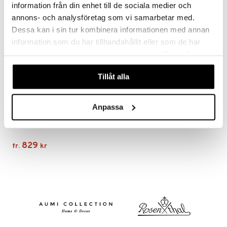
information från din enhet till de sociala medier och
annons- och analysföretag som vi samarbetar med.
Dessa kan i sin tur kombinera informationen med annan
information som du har tillhandahållit eller som de har
samlat in när du har använt deras tjänster. Du godkänner
våra cookies vid fortsatt användande av vår webbplats.
Tillåt alla
Finns i flera varianter
Anpassa
Kosta Linnewäfveri Badrock med huva
KOSTA LINNEWÄFVERI
829
fr.
kr