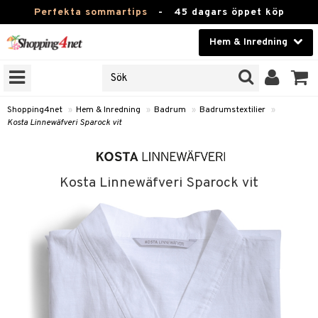
Perfekta sommartips
-
45 dagars öppet köp
Hem & Inredning
RKEN
Skönhet
JER
ODUKTER
Kontaktlinser
Shopping4net
»
Hem & Inredning
»
Badrum
»
Badrumstextilier
»
Kosta Linnewäfveri Sparock vit
TKORT
Hälsokost
Apotek
Kosta Linnewäfveri Sparock vit
sinredning
Fitness
stextilier
Hem & Inredning
stillbehör
Leksaker, Barn & Baby
Varumärken
g
mpor
Kampanjer
g
bler
ngstillbehör