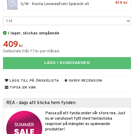
fe, Te & Espresso
dskuddar
k
419 kr
S/M - Kosta Linnewäfveri Sparock vit
ps- & Avecglas
er & Elvispar
dknivar
rvaring
textilier
rdsredskap
glas
iga maskiner
vset
ddset
dskap
sbelysning
skey- & Cognacglas
tenkokare
vslipar och Brynen
dar & Täcken
til
e
I lager, skickas omgående
vtillbehör
an & Örngott
409
 & Muggar
kr
kknivar
Delbetala från 77 kr per månad.
Kryddkvarnar
l- & Grönsaksknivar
LÄGG I KUNDVAGNEN
ngstillbehör
rbrädor
nnor
LÄGG TILL PÅ ÖNSKELISTA
SKRIV RECENSION
cialknivar
way / Outdoor
TIPSA EN VÄN
skor
ar
REA - dags att klicka hem fynden
lådor
ietter
& Bakformar
Passa på att fynda under vår stora rea. Just
moskannor
pa tallrikar
gningsfat & Skålar
nu är varuhuset fyllt med fantastiska
reapriser på mängder av spännande
rmosmuggar
tallrikar
Bartillbehör
produkter!