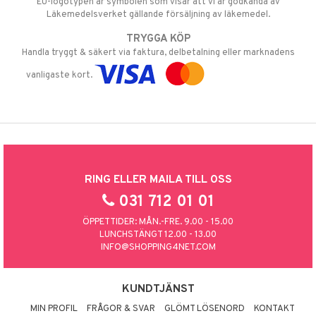
EU-logotypen är symbolen som visar att vi är godkända av
Läkemedelsverket gällande försäljning av läkemedel.
TRYGGA KÖP
Handla tryggt & säkert via faktura, delbetalning eller marknadens
vanligaste kort.
RING ELLER MAILA TILL OSS
031 712 01 01
ÖPPETTIDER: MÅN.-FRE. 9.00 - 15.00
LUNCHSTÄNGT 12.00 - 13.00
INFO@SHOPPING4NET.COM
KUNDTJÄNST
MIN PROFIL
FRÅGOR & SVAR
GLÖMT LÖSENORD
KONTAKT