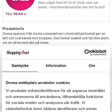
Rean pågår fram till 31/8-2026, men var
snabb - dina favoritprodukter kan fort ta slut!
TILL REAN »
Produktinfo
Denna sparock från Kosta Linnewäfveri i stentvättad bomull ger en
lätt och sval känsla mot kroppen. Den torkar snabbt och tar liten plats
om du vill ha med den på resan.
Material: Stentvättad bomull
Färg: Vit
Storlekar: S/M & L/XL
Samtycke
Information
Om
Artikelnr
IAR68-1-3Q
Denna webbplats använder cookies
Vi använder enhetsidentifierare för att anpassa innehållet
Lägsta pris senaste 30 dagarna: 409 kr
och annonserna till användarna, tillhandahålla funktioner
för sociala medier och analysera vår trafik. Vi
Tips till dig
vidarebefordrar även sådana identifierare och annan