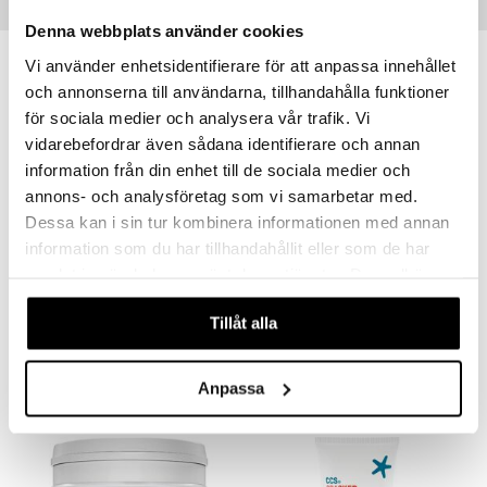
Populära produkter
Denna webbplats använder cookies
Vi använder enhetsidentifierare för att anpassa innehållet
och annonserna till användarna, tillhandahålla funktioner
för sociala medier och analysera vår trafik. Vi
vidarebefordrar även sådana identifierare och annan
information från din enhet till de sociala medier och
annons- och analysföretag som vi samarbetar med.
Dessa kan i sin tur kombinera informationen med annan
information som du har tillhandahållit eller som de har
samlat in när du har använt deras tjänster. Du godkänner
Exfoliating Socks
BIOpH+ Antifungal Shoe Spray
våra cookies vid fortsatt användande av vår webbplats.
SALVEQUICK
BIOPH+
Tillåt alla
169
95
kr
kr
Anpassa