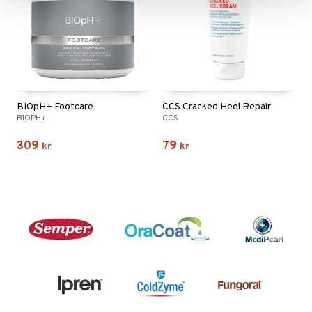
BIOpH+ Footcare
CCS Cracked Heel Repair
BIOPH+
CCS
309
79
kr
kr