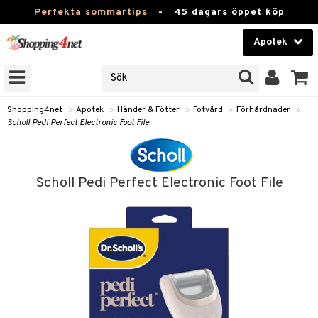
Perfekta sommartips
-
45 dagars öppet köp
Apotek
RKEN
Skönhet
JER
ODUKTER
Kontaktlinser
Shopping4net
»
Apotek
»
Händer & Fötter
»
Fotvård
»
Förhårdnader
»
Scholl Pedi Perfect Electronic Foot File
TKORT
Hälsokost
Apotek
Scholl Pedi Perfect Electronic Foot File
ay
Fitness
ng & Feber
oppar
oppare
Hem & Inredning
 Amning
er
Leksaker, Barn & Baby
ernedsättande
 Fötter
Förkylning & Värk
t & Heshet
ump
Varumärken
n
ertermometrar
kydd & Inlägg
d
Kampanjer
xna
rhårdnader
d