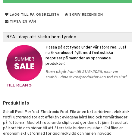
r hy
hampo & Balsam
amp
rpack
o
nvägsinfektion
 hudvård
tivmedel
gen i form
rd
ing
svär
LÄGG TILL PÅ ÖNSKELISTA
SKRIV RECENSION
lsam
r hud
rre läckage
sch
ning
lanrumsborste
emer
g
änna
 Tarm
svär
TIPSA EN VÄN
hampo
sskydd
ling
göring
dbesvär
jning
rkänslighet
3 & 6
oppar
iliska
a
REA - dags att klicka hem fynden
va
dborstar
dmedel
tosintolerans
 & Stick
ing
rsättning
Klimakteriet
 & Sårvård
Passa på att fynda under vår stora rea. Just
erlivshygien
ndkräm
thöjande
dsprit
er
produkter
tabesvär
r
lett
Stick
nu är varuhuset fyllt med fantastiska
reapriser på mängder av spännande
dprotes
sageolja
vär
 Oro
m
mmi
oppare
ycksmätare
produkter!
dtråd & Stickor
leksaker
Rean pågår fram till 31/8-2026, men var
Skydd
 Leder
hjälpen
tet & Ägglossning
snabb - dina favoritprodukter kan fort ta slut!
 & Tejp
tester
ge
TILL REAN »
 & Mineraler
ärk
Produktinfo
d
 Värme
& K
änst
Scholl Pedi Perfect Electronic Foot File är en batteridriven, elektrisk
är & Artros
miner
fotfil utformad för att effektivt avlägsna hård hud och förhårdnader
 & svar
på fötterna. Med ett roterande sliphuvud ger den ett jämnt resultat
värk
min
på kort tid och bidrar till att återställa hudens mjukhet. Fotfilen är
produkt
ergonomiskt utformad för god räckvidd och har en inbyggd