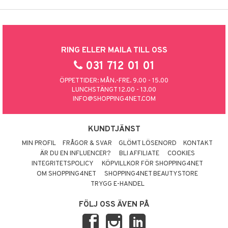
RING ELLER MAILA TILL OSS
031 712 01 01
ÖPPETTIDER: MÅN.-FRE. 9.00 - 15.00
LUNCHSTÄNGT 12.00 - 13.00
INFO@SHOPPING4NET.COM
KUNDTJÄNST
MIN PROFIL
FRÅGOR & SVAR
GLÖMT LÖSENORD
KONTAKT
ÄR DU EN INFLUENCER?
BLI AFFILIATE
COOKIES
INTEGRITETSPOLICY
KÖPVILLKOR FÖR SHOPPING4NET
OM SHOPPING4NET
SHOPPING4NET BEAUTYSTORE
TRYGG E-HANDEL
FÖLJ OSS ÄVEN PÅ