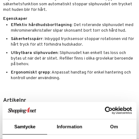
Klimakteriet
säkerhetsfunktion som automatiskt stoppar sliphuvudet om trycket
elningen
mot huden blir för hårt.
rumpor
 Nacke
m
tik
Egenskaper
ästrumpa
tillande
Effektiv hårdhudsborttagning:
Det roterande sliphuvudet med
mikromineralkristaller slipar skonsamt bort torr och hård hud.
je dag
icinsk stödstrumpa
letter
ium
Säkerhetsspärr:
Inbyggd trycksensor stoppar rotationen vid för
hårt tryck för att förhindra hudskador.
taminer
Utbytbara sliphuvuden:
Sliphuvudet kan enkelt tas loss och
bytas ut när det är slitet. Refiller finns i olika grovlekar beroende
på behov.
Ergonomiskt grepp:
Anpassat handtag för enkel hantering och
kontroll under användning.
Artikelnr
ASPP0-SL-1
Lägsta pris senaste 30 dagarna: 349 kr
Samtycke
Information
Om