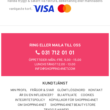
Handla tryggt & säkert via faktura, delbetalning eller marknadens
vanligaste kort.
RING ELLER MAILA TILL OSS
031 712 01 01
ÖPPETTIDER: MÅN.-FRE. 9.00 - 15.00
LUNCHSTÄNGT 12.00 - 13.00
INFO@SHOPPING4NET.COM
KUNDTJÄNST
MIN PROFIL
FRÅGOR & SVAR
GLÖMT LÖSENORD
KONTAKT
ÄR DU EN INFLUENCER?
BLI AFFILIATE
COOKIES
INTEGRITETSPOLICY
KÖPVILLKOR FÖR SHOPPING4NET
OM SHOPPING4NET
SHOPPING4NET BEAUTYSTORE
TRYGG E-HANDEL