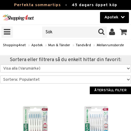
Perfekta sommartips
-
45 dagars öppet köp
Apotek
RKEN
Skönhet
JER
ODUKTER
Kontaktlinser
Shopping4net
»
Apotek
»
Mun & Tänder
»
Tandvård
»
Mellanrumsborste
TKORT
Hälsokost
Sortera eller filtrera så du enkelt hittar din favorit:
Apotek
ay
Fitness
ng & Feber
oppar
oppare
Hem & Inredning
ÅTERSTÄLL FILTER
 Amning
er
Leksaker, Barn & Baby
ernedsättande
 Fötter
Förkylning & Värk
t & Heshet
ump
Varumärken
n
ertermometrar
dvård
kydd & Inlägg
d
Kampanjer
xna
hårdnader
del
d
ård
e