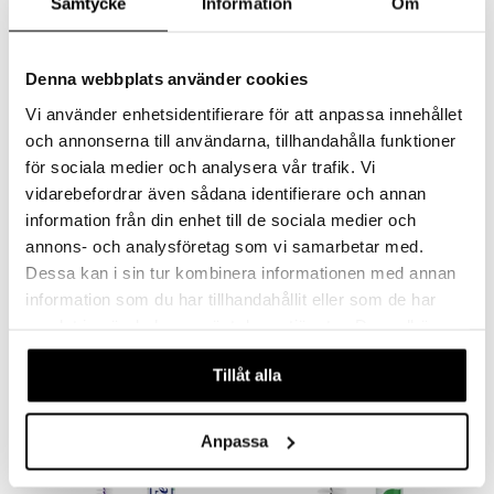
Samtycke
Information
Om
Denna webbplats använder cookies
Vi använder enhetsidentifierare för att anpassa innehållet
och annonserna till användarna, tillhandahålla funktioner
för sociala medier och analysera vår trafik. Vi
vidarebefordrar även sådana identifierare och annan
information från din enhet till de sociala medier och
annons- och analysföretag som vi samarbetar med.
Dessa kan i sin tur kombinera informationen med annan
TePe Mellanrumsborste
TePe Mellanrumsborste
Original 0,45 mm nr 1
Original 0,4 mm nr 0
information som du har tillhandahållit eller som de har
TEPE
TEPE
samlat in när du har använt deras tjänster. Du godkänner
Mellanrumsborste med flexibel topp. 0,45 mm.
Mellanrumsborste med flexibel topp. 0,4 mm
våra cookies vid fortsatt användande av vår webbplats.
42
42
kr
kr
Tillåt alla
Anpassa