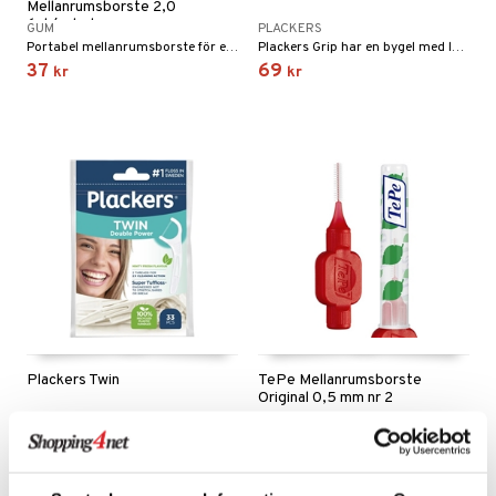
Mellanrumsborste 2,0
6st/paket
GUM
PLACKERS
Portabel mellanrumsborste för effektiv rengöring mellan tänderna.
Plackers Grip har en bygel med längre och stadigare skaft.
37
69
kr
kr
Plackers Twin
TePe Mellanrumsborste
Original 0,5 mm nr 2
PLACKERS
TEPE
PlackersTwin har två parallella tuffloss-trådar som är upp till 7 gånger starkare än tandtråd.
Mellanrumsborste med flexibel topp. 0,5 mm.
69
42
kr
kr