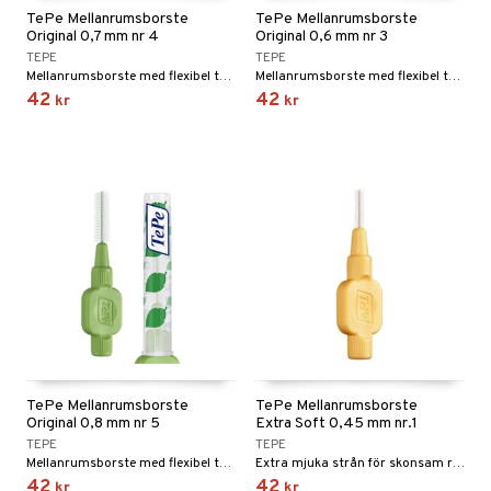
TePe Mellanrumsborste
TePe Mellanrumsborste
Öron
& Styrka
Original 0,7 mm nr 4
Original 0,6 mm nr 3
TEPE
TEPE
ing
svär
Mellanrumsborste med flexibel topp. 0,7 mm.
Mellanrumsborste med flexibel topp. 0,6 mm.
42
42
kr
kr
 Tarm
svär
jning
3 & 6
oppar
iliska
a
 & Stick
Klimakteriet
 & Sårvård
dsprit
er
tabesvär
r
lett
Stick
vär
 Oro
m
mmi
oppare
ycksmätare
Skydd
 Leder
hjälpen
tet & Ägglossning
 & Tejp
tester
ge
 & Mineraler
ärk
TePe Mellanrumsborste
TePe Mellanrumsborste
d
 Värme
& K
Original 0,8 mm nr 5
Extra Soft 0,45 mm nr.1
änst
TEPE
TEPE
är & Artros
miner
Mellanrumsborste med flexibel topp. 0,8 mm.
Extra mjuka strån för skonsam rengöring
 & svar
42
42
kr
kr