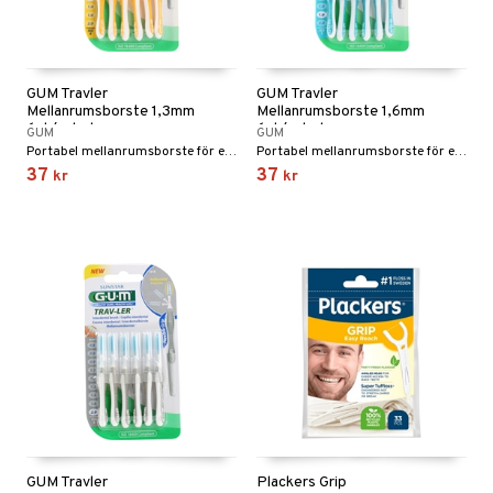
GUM Travler
GUM Travler
Mellanrumsborste 1,3mm
Mellanrumsborste 1,6mm
6st/paket
6st/paket
GUM
GUM
Portabel mellanrumsborste för effektiv rengöring mellan tänderna.
Portabel mellanrumsborste för effektiv rengöring mellan tänderna.
37
37
kr
kr
GUM Travler
Plackers Grip