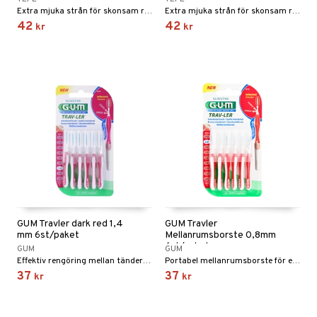
Extra mjuka strån för skonsam rengöring
Extra mjuka strån för skonsam rengöring
42
42
kr
kr
GUM Travler dark red 1,4
GUM Travler
mm 6st/paket
Mellanrumsborste 0,8mm
6st/paket
GUM
GUM
Effektiv rengöring mellan tänderna
Portabel mellanrumsborste för effektiv rengöring mellan tänderna.
37
37
kr
kr