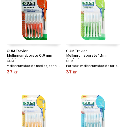
GUM Travler
GUM Travler
Mellanrumsborste 0,9 mm
Mellanrumsborste 1,1mm
6 st/paket
6st/paket
GUM
GUM
Mellanrumsborste med böjbar hals.
Portabel mellanrumsborste för effektiv rengöring mellan tänderna.
37
37
kr
kr