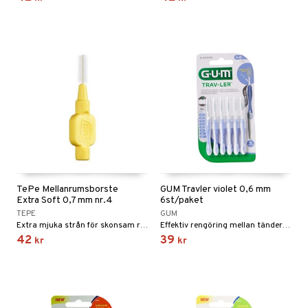
värk
min
produkt
Klimakteriet
elningen
rumpor
 Nacke
m
tik
ästrumpa
tillande
je dag
icinsk stödstrumpa
letter
ium
taminer
TePe Mellanrumsborste
GUM Travler violet 0,6 mm
Extra Soft 0,7 mm nr.4
6st/paket
TEPE
GUM
Extra mjuka strån för skonsam rengöring
Effektiv rengöring mellan tänderna
42
39
kr
kr