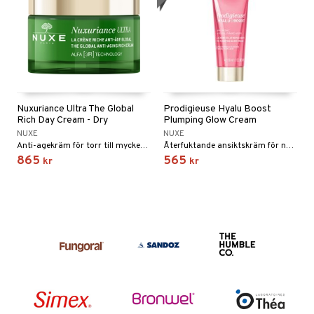
Nuxuriance Ultra The Global
Prodigieuse Hyalu Boost
Rich Day Cream - Dry
Plumping Glow Cream
NUXE
NUXE
Anti-agekräm för torr till mycket torr hud från Nuxe
Återfuktande ansiktskräm för normal till torr hud som ger extra glow
865
565
kr
kr