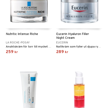
Nutritic Intense Riche
Eucerin Hyaluron Filler
Night Cream
LA ROCHE-POSAY
EUCERIN
Ansiktskräm för torr till mycket torr hy, ger huden ett bra skydd mot vinterkylan.
Nattkräm som fyller ut djupa rynkor med hyaluronsyra för alla hudtyper.
259
289
kr
kr