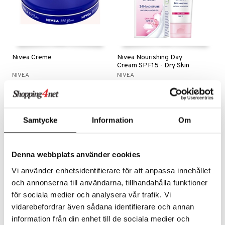
Nivea Creme
Nivea Nourishing Day
Cream SPF15 - Dry Skin
NIVEA
NIVEA
Niveas klassiska creme
Skyddande dagkräm för torr hud från Nivea
25
105
kr
kr
Samtycke
Information
Om
nyhet
Denna webbplats använder cookies
Vi använder enhetsidentifierare för att anpassa innehållet
och annonserna till användarna, tillhandahålla funktioner
för sociala medier och analysera vår trafik. Vi
vidarebefordrar även sådana identifierare och annan
information från din enhet till de sociala medier och