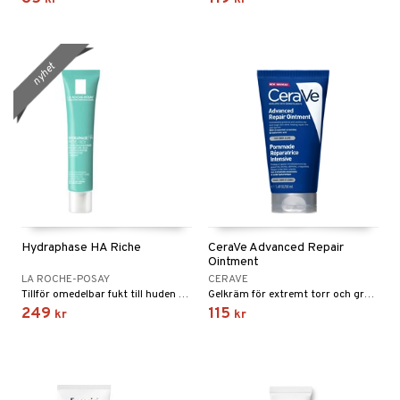
nyhet
Hydraphase HA Riche
CeraVe Advanced Repair
Ointment
LA ROCHE-POSAY
CERAVE
Tillför omedelbar fukt till huden och innehåller hyaluronsyra, som hjälper till att binda fukt i huden.
Gelkräm för extremt torr och grov hud som skyddar, lugnar och återfuktar huden.
249
115
kr
kr