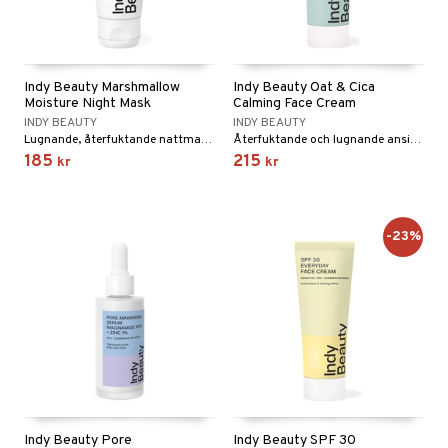
Indy Beauty Marshmallow
Indy Beauty Oat & Cica
Moisture Night Mask
Calming Face Cream
INDY BEAUTY
INDY BEAUTY
Lugnande, återfuktande nattmask från Indy Beauty
Återfuktande och lugnande ansiktskräm från Indy Beauty
185
215
kr
kr
-23%
Indy Beauty Pore
Indy Beauty SPF 30