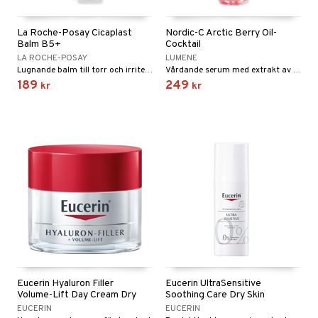
La Roche-Posay Cicaplast
Nordic-C Arctic Berry Oil-
Balm B5+
Cocktail
LA ROCHE-POSAY
LUMENE
Lugnande balm till torr och irriterad hud.
Vårdande serum med extrakt av hjortron, tranbär och lingon.
189
249
kr
kr
Eucerin Hyaluron Filler
Eucerin UltraSensitive
Volume-Lift Day Cream Dry
Soothing Care Dry Skin
EUCERIN
EUCERIN