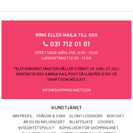
RING ELLER MAILA TILL OSS
031 712 01 01
ÖPPETTIDER: MÅN.-FRE. 9.00 - 15.00
LUNCHSTÄNGT 12.00 - 13.00
TELEFONKUNDTJÄNSTEN HÅLLER STÄNGT 29 JUNI–27 JULI.
KONTAKTA OSS GÄRNA VIA E-POST SÅ HJÄLPER VI DIG SÅ
SNART SOM MÖJLIGT.
INFO@SHOPPING4NET.COM
KUNDTJÄNST
MIN PROFIL
FRÅGOR & SVAR
GLÖMT LÖSENORD
KONTAKT
ÄR DU EN INFLUENCER?
BLI AFFILIATE
COOKIES
INTEGRITETSPOLICY
KÖPVILLKOR FÖR SHOPPING4NET