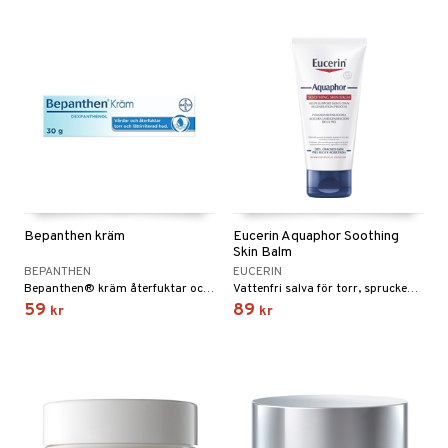
je dag
icinsk stödstrumpa
letter
ium
taminer
Bepanthen kräm
Eucerin Aquaphor Soothing
Skin Balm
BEPANTHEN
EUCERIN
Bepanthen® kräm återfuktar och vårdar torr, lättirriterad och känslig hud.
Vattenfri salva för torr, sprucken och irriterad hud.
59
89
kr
kr