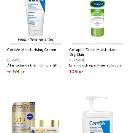
tcreme
ndcreme
ne
 Tarm
tsvamp
dsprit
iktscremer
nsnuva & Nästäppa
Tänder
lar
lar
 hy
r Näsa
& Flaskor
vsårsplåster
tor
slig hy
 Öron
Finns i flera varianter
tor
mal hy
CeraVe Moisturising Cream
Cetaphil Facial Moisturizer
Dry Skin
r hy
CERAVE
CETAPHIL
Återfuktande kräm för torr till mycket torr hud.
En mild och oparfymerad lotion.
oblemhud
dd
59
109
fr.
kr
kr
Sår & Bett
avfall
svär
er & Mineraler
borttagning
ne
ika
udlöss
sem
ll
oblemhud
ylotion
hampo & Balsam
amp
o
 hudvård