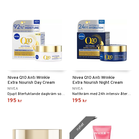
Nivea Q10 Anti Wrinkle
Nivea Q10 Anti Wrinkle
Extra Nourish Day Cream
Extra Nourish Night Cream
NIVEA
NIVEA
Djupt återfuktande dagkräm som stramar upp ansiktskonturer och slapp hud
Nattkräm med 24h intensiv återfuktning
195
195
kr
kr
nyhet