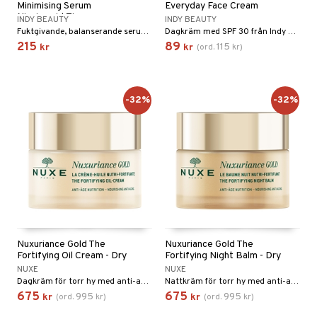
Minimising Serum
Everyday Face Cream
Niacinamid Zinc
INDY BEAUTY
INDY BEAUTY
Fuktgivande, balanserande serum från Indy Beauty
Dagkräm med SPF 30 från Indy Beauty
215
89
115
kr
kr
(
ord.
kr
)
-32%
-32%
Nuxuriance Gold The
Nuxuriance Gold The
Fortifying Oil Cream - Dry
Fortifying Night Balm - Dry
NUXE
NUXE
Dagkräm för torr hy med anti-aging egenskaper från Nuxe
Nattkräm för torr hy med anti-aging egenskaper från Nuxe
675
675
995
995
kr
(
ord.
kr
)
kr
(
ord.
kr
)