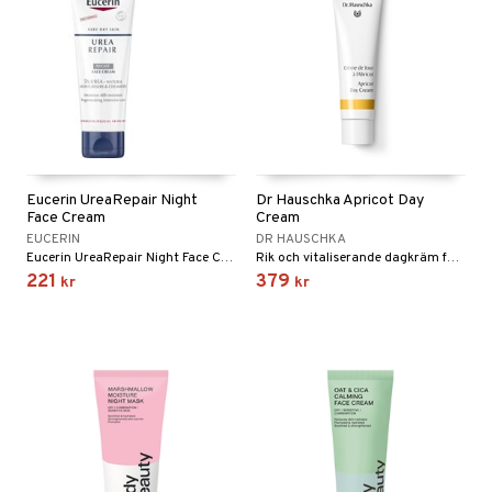
Eucerin UreaRepair Night
Dr Hauschka Apricot Day
Face Cream
Cream
EUCERIN
DR HAUSCHKA
Eucerin UreaRepair Night Face Cream är en intensiv ansiktscreme för mycket torr och stram hud.
Rik och vitaliserande dagkräm för torr till mycket torr hud från Dr Hauschka
221
379
kr
kr