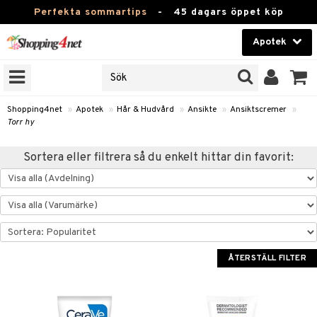
Perfekta sommartips
-
45 dagars öppet köp
Apotek
RKEN
Skönhet
JER
ODUKTER
Kontaktlinser
Shopping4net
»
Apotek
»
Hår & Hudvård
»
Ansikte
»
Ansiktscremer
»
Torr hy
TKORT
Hälsokost
Sortera eller filtrera så du enkelt hittar din favorit:
Apotek
ay
Fitness
ng & Feber
oppar
oppare
Hem & Inredning
 Amning
er
Leksaker, Barn & Baby
ÅTERSTÄLL FILTER
ernedsättande
 Fötter
Förkylning & Värk
t & Heshet
ump
Varumärken
n
ertermometrar
dvård
kydd & Inlägg
d
Kampanjer
xna
hårdnader
d
ård
e