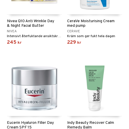
lsam
r hud
sch
ning
emer
hampo
ling
göring
Nivea Q10 Anti Wrinkle Day
CeraVe Moisturising Cream
& Night Facial Butter
med pump
va
ing
NIVEA
CERAVE
Intensivt återfuktande ansiktskräm för mycket torr hud och hud som saknar fasthet.
Kräm som ger fukt hela dagen
erlivshygien
produkter
245
229
kr
kr
del
oalett
Tarm
tå
 & Tamponger
dor
nder
 & Nå
inens
msbesvär
mponger
ien & Tillbehör
emedel
esvär
ppning
 & Blåsor
n
itation & Klåda
Öron
rd
lj & Spray
& Styrka
rpack
nvägsinfektion
tivmedel
gen i form
rd
ing
svär
rre läckage
lanrumsborste
g
änna
 Tarm
svär
Eucerin Hyaluron Filler Day
Indy Beauty Recover Calm
Cream SPF 15
Remedy Balm