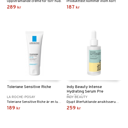
Uppstramande creme för torr hud.
Produkttext kommer inom kort
289
187
kr
kr
Toleriane Sensitive Riche
Indy Beauty Intense
Hydrating Serum Pre
Postbiotic
LA ROCHE-POSAY
INDY BEAUTY
Toleriane Sensitive Riche är en lugnande och fuktgivande creme till ansiktet. Rik krämig konsistens, utvecklad för torr och känslig hud. Med thermalskt källvatten från La Roche-Posay.
Djupt återfuktande ansiktsserum från Indy Beauty
189
259
kr
kr