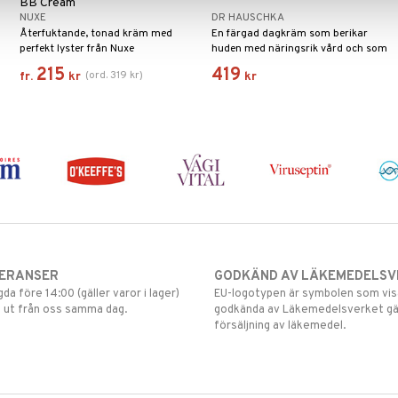
BB Cream
NUXE
DR HAUSCHKA
Återfuktande, tonad kräm med
En färgad dagkräm som berikar
perfekt lyster från Nuxe
huden med näringsrik vård och som
ger en fin hud med en lätt och
215
419
(
ord.
319
kr
)
fr.
kr
kr
naturlig hudton.
VERANSER
GODKÄND AV LÄKEMEDELSV
gda före 14:00 (gäller varor i lager)
EU-logotypen är symbolen som visar
 ut från oss samma dag.
godkända av Läkemedelsverket gä
försäljning av läkemedel.