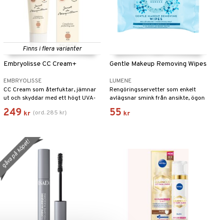
Finns i flera varianter
Embryolisse CC Cream+
Gentle Makeup Removing Wipes
EMBRYOLISSE
LUMENE
CC Cream som återfuktar, jämnar
Rengöringsservetter som enkelt
ut och skyddar med ett högt UVA-
avlägsnar smink från ansikte, ögon
skydd (PA+++)
och läppar, utan att irritera huden.
249
55
(
ord.
285
kr
)
kr
kr
gåva på köpet!