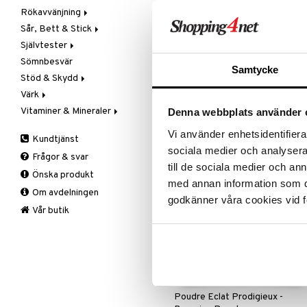
Rökavvänjning
Sexliv
Matöverkänslighet
Omega 3 & 6
Öronproppar
Vegetabiliska
Åksjuka
Trosskydd
Tandbesvär
Sår, Bett & Stick
Vätskeersättning
PMS & Klimakteriet
Hygien & Sårvård
Plåster
Glidmedel
Laktosintolerans
Tandborstar
Rosaliac Make-Up Removal Gel
Självtester
Prostatabesvär
Skavsår
Sugtablett
Bett & Stick
Lusthöjande
Tandkräm
Handsprit
Sömnbesvär
Sömn & Oro
Solkräm
Tuggummi
Blodstoppare
Blodtrycksmätare
Massageolja
Tandprotes
LA ROCHE-POSAY
Samtycke
Rengöringsgel till känslig hud med
Stöd & Skydd
Värk & Leder
Första hjälpen
Graviditet & Ägglossning
Sexleksaker
Tandtråd & Stickor
tendens till rodnad.
Värk
Plåster & Tejp
Övriga tester
Armbåge
169
kr
Vitaminer & Mineraler
Sår
Halka
Huvudvärk
Denna webbplats använder 
Handled
Kyla & Värme
A,D,E & K
Vi använder enhetsidentifierar
Kundtjänst
Knä
Ledbesvär & Artros
B-Vitaminer
sociala medier och analysera 
Frågor & svar
Nacke
Muskelvärk
C-Vitamin
-33
till de sociala medier och a
Önska produkt
Rygg
PMS & Klimakteriet
Järn
med annan information som du 
Om avdelningen
Stödstrumpor
Rygg & Nacke
Kalcium
godkänner våra cookies vid f
Vad
Smärtstillande
Krom
Knästrumpa
Vår butik
Vrist
Magnesium
Medicinsk stödstrumpa
Tabletter
Varje dag
Multivitaminer
Övrigt
Selen
Zink
Poudre Eclat Prodigieux -