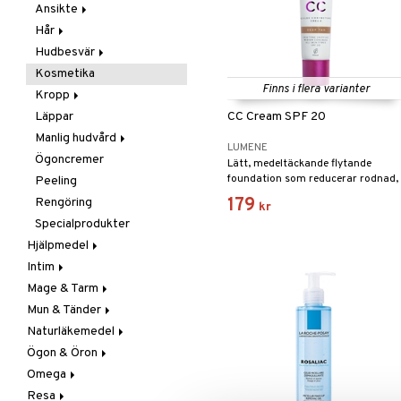
Hud
Munsår
Hudvård
Handvård
Förhårdnader
Vuxna
Ansikte
Mage & Tarm
Näsa
Tester
Fotcreme
Handcreme
Hår
Acne
Mun & Tänder
Rinnsnuva & Nästäppa
Fotsvamp
Handsprit
Hudbesvär
Ansiktscremer
Håravfall
Nappar & Flaskor
Torr Näsa
Naglar
Naglar
Kosmetika
Problemhud
Hårborttagning
Acne
Fet hy
Finns i flera varianter
Ögon & Öron
Skavsårsplåster
Vårtor
Kropp
Huvudlöss
Eksem
Känslig hy
Omega
Vårtor
Läppar
Mjäll
Problemhud
Bodylotion
Normal hy
CC Cream SPF 20
Plåster
Manlig hudvård
Schampo & Balsam
Svamp
Deo
Torr hy
LUMENE
Solskydd
Ögoncremer
Torr hud
Dusch
Rakning
Balsam
Lätt, medeltäckande flytande
foundation som reducerar rodnad,
Stick, Sår & Bett
Peeling
Peeling
Rengöring
Schampo
jämnar ut hudtonen och ger
Vitaminer & Mineraler
179
Rengöring
Salva
kr
naturlig lyster.
Specialprodukter
Underlivshygien
Hjälpmedel
Intim
Bad & Toalett
Mage & Tarm
Gå & Stå
Bindor & Tamponger
Mun & Tänder
Greppa & Nå
Inkontinens
Ändtarmsbesvär
Bindor
Naturläkemedel
Hygien
Intimbesvär
Förstoppning
Munsår & Blåsor
Tamponger
Hygien & Tillbehör
Ögon & Öron
Intimvård
Gaser
Munskölj & Spray
Energi & Styrka
Man
Irritation & Klåda
Omega
Preventivmedel
Håll magen i form
Tandvård
Förkylning
Ögonbesvär
Storpack
Urinvägsinfektion
Resa
Rakning
Halsbränna
Mage & Tarm
Öronbesvär
Marina
Större läckage
Mellanrumsborste