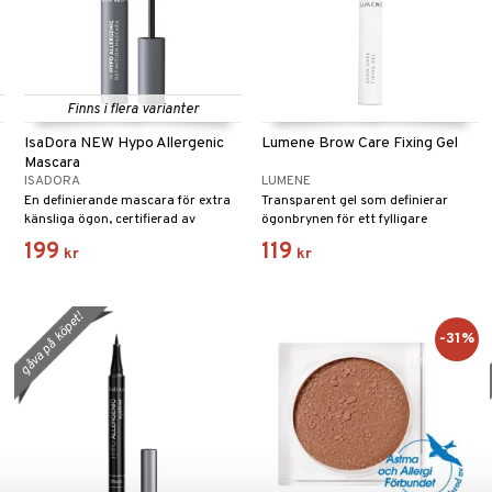
Finns i flera varianter
IsaDora NEW Hypo Allergenic
Lumene Brow Care Fixing Gel
Mascara
ISADORA
LUMENE
En definierande mascara för extra
Transparent gel som definierar
känsliga ögon, certifierad av
ögonbrynen för ett fylligare
Astma- och Allergiförbundet.
utseende.
199
119
kr
kr
gåva på köpet!
-31%