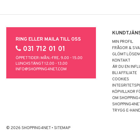
KUNDTJÄN
RING ELLER MAILA TILL OSS
MIN PROFIL
031 712 01 01
FRÅGOR & SV
GLÖMT LÖSE
ÖPPETTIDER: MÅN.-FRE. 9.00 - 15.00
KONTAKT
LUNCHSTÄNGT 12.00 - 13.00
ÄR DU EN INF
INFO@SHOPPING4NET.COM
BLI AFFILIATE
COOKIES
INTEGRITETSP
KÖPVILLKOR F
OM SHOPPING
SHOPPING4NE
TRYGG E-HAN
© 2026 SHOPPING4NET
•
SITEMAP