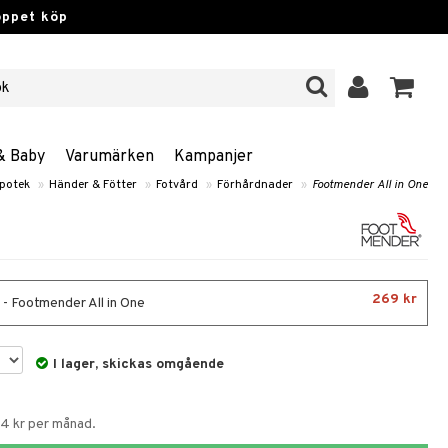
öppet köp
& Baby
Varumärken
Kampanjer
potek
»
Händer & Fötter
»
Fotvård
»
Förhårdnader
»
Footmender All in One
269 kr
 - Footmender All in One
I lager, skickas omgående
64 kr per månad.