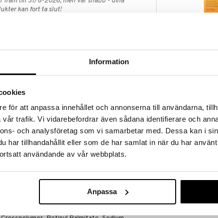
 fram till 31/8-2026, men var snabb - dina
ukter kan fort ta slut!
N »
Footmender Al
Information
erad och godkänd som Medicinteknisk produkt. Den
Diabetic
blem samtidigt - torra fötter, förhårdnader, liktornar
FOOTMENDER
One ersätter därmed fotbad, fotfil, fotsockor och en
339
kr
cookies
e för att anpassa innehållet och annonserna till användarna, tillh
ger enkel och noggrann dosering med mindre kladd.
vår trafik. Vi vidarebefordrar även sådana identifierare och anna
nnons- och analysföretag som vi samarbetar med. Dessa kan i sin
 två pumptryckningar per fot under 1-3 veckors tid.
har tillhandahållit eller som de har samlat in när du har använt
n minut och av praktiska skäl helst på kvällen. Efter
ortsatt användande av vår webbplats.
r torka in helt.
 Acid, Tartaric Acid, Glycolic acid, Panthenol,
Anpassa
oss-Polymer – sätt in, PEG-20 Methyl Glucose
Sesquistearate, Butyrospermum Parkii Butter,
Simmondsia Chinensis Seed Oil, Caprylyl Glycol,