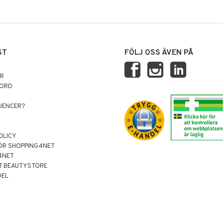
ST
FÖLJ OSS ÄVEN PÅ
AR
NORD
LUENCER?
OLICY
ÖR SHOPPING4NET
4NET
T BEAUTYSTORE
DEL