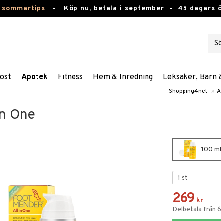
 sommartips
-
Köp nu, betala i september -
45 dagars 
ost
Apotek
Fitness
Hem & Inredning
Leksaker, Barn 
Shopping4net
»
A
in One
100 ml
269
kr
Delbetala från 