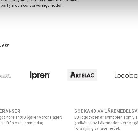
 Crosspolymer, Retinyl Palmitate, Sodium
n parfym och konserveringsmedel.
69 kr
VERANSER
GODKÄND AV LÄKEMEDELSV
gda före 14:00 (gäller varor i lager)
EU-logotypen är symbolen som visar
 ut från oss samma dag.
godkända av Läkemedelsverket gä
försäljning av läkemedel.