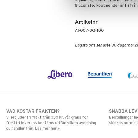
Squalene, Mentol, Polyacrylate–1
Gluconate. Footmender är fri frå
Artikelnr
AF007-0Q-100
Lägsta pris senaste 30 dagarna: 2
VAD KOSTAR FRAKTEN?
SNABBA LE
Vi erbjuder fri frakt från 350 kr. Vår gräns för
Beställningar la
fraktfri leverans bestäms utifån vilken avdelning
skickas normalt
du handlar från. Läs mer här »