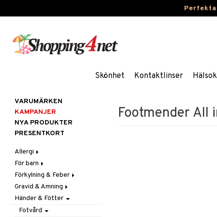
Perfekta
Skönhet
Kontaktlinser
Hälsok
VARUMÄRKEN
Footmender All 
KAMPANJER
NYA PRODUKTER
PRESENTKORT
Allergi
För barn
Nässpray
Förkylning & Feber
Ögondroppar
Blodstoppare
Gravid & Amning
Tabletter
Blöjor
Feber
Händer & Fötter
Feber, Förkylning & Värk
Halsont & Heshet
Bröstpump
Febernedsättande
Hår
Hosta
Bröstskydd & Inlägg
Febertermometrar
Barn
Fotvård