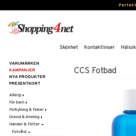
Perfek
Skönhet
Kontaktlinser
Hälsok
VARUMÄRKEN
CCS Fotbad
KAMPANJER
NYA PRODUKTER
PRESENTKORT
Allergi
För barn
Nässpray
Förkylning & Feber
Ögondroppar
Blodstoppare
Gravid & Amning
Tabletter
Blöjor
Feber
Händer & Fötter
Feber, Förkylning & Värk
Halsont & Heshet
Bröstpump
Febernedsättande
Hår
Hosta
Bröstskydd & Inlägg
Febertermometrar
Barn
Fotvård