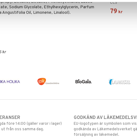
opropyl Betaine, Betaine, Phenoxyethanol, Lactic
CCS
te, Sodium Glycolate, Ethylhexylglycerin, Parfum
79
kr
a Angustifolia Oil, Limonene, Linalool).
5 kr
VERANSER
GODKÄND AV LÄKEMEDELSV
gda före 14:00 (gäller varor i lager)
EU-logotypen är symbolen som visar
 ut från oss samma dag.
godkända av Läkemedelsverket gä
försäljning av läkemedel.