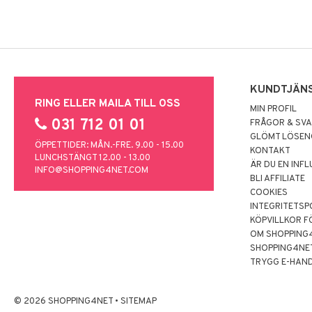
KUNDTJÄN
RING ELLER MAILA TILL OSS
MIN PROFIL
031 712 01 01
FRÅGOR & SV
GLÖMT LÖSE
ÖPPETTIDER: MÅN.-FRE. 9.00 - 15.00
KONTAKT
LUNCHSTÄNGT 12.00 - 13.00
ÄR DU EN INF
INFO@SHOPPING4NET.COM
BLI AFFILIATE
COOKIES
INTEGRITETSP
KÖPVILLKOR F
OM SHOPPING
SHOPPING4NE
TRYGG E-HAN
© 2026 SHOPPING4NET
•
SITEMAP