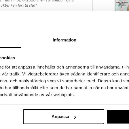
 fram till 31/8-2026, men var snabb - dina
ukter kan fort ta slut!
N »
Exfoliating S
otbad är ett exfolierande och mjukgörande fotbad
Information
terfukta torra, trötta fötter. Det är ett perfekt
SALVEQUICK
 formulan med karbamid och mjölksyra avlägsnar döda
169
för efterföljande behandling. Fotbadet har en mild
kr
cookies
nt och lavendel.
e för att anpassa innehållet och annonserna till användarna, tillh
e fotbad med karbamid och mjölksyra
vår trafik. Vi vidarebefordrar även sådana identifierare och anna
rd – idealiskt som första steg
nnons- och analysföretag som vi samarbetar med. Dessa kan i sin
mint och lavendel
har tillhandahållit eller som de har samlat in när du har använt
ortsatt användande av vår webbplats.
n och låt fötterna koppla av 10-15 min. Räcker till ca
ndning. Använd inte på öppna sår. Undvik kontakt
ratur.
Anpassa
CCS Cracked 
G-7 Glyceryl Cocoate, Glycerin, Sodium Chloride,