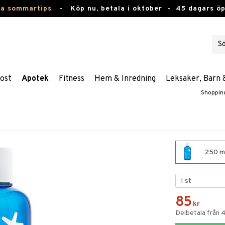
ta sommartips
-
Köp nu, betala i oktober -
45 dagars ö
ost
Apotek
Fitness
Hem & Inredning
Leksaker, Barn 
Shoppin
250 ml
85
kr
Delbetala från 