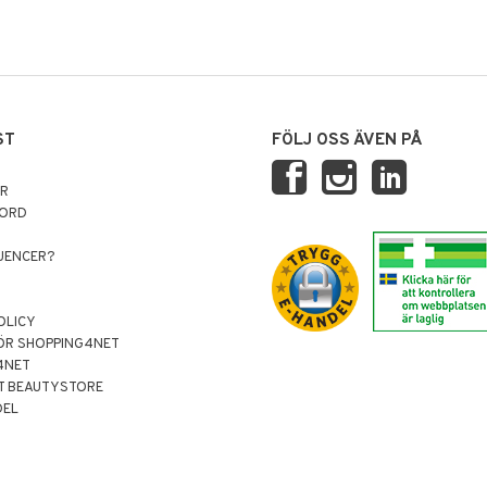
ST
FÖLJ OSS ÄVEN PÅ
AR
NORD
LUENCER?
OLICY
ÖR SHOPPING4NET
4NET
T BEAUTYSTORE
DEL