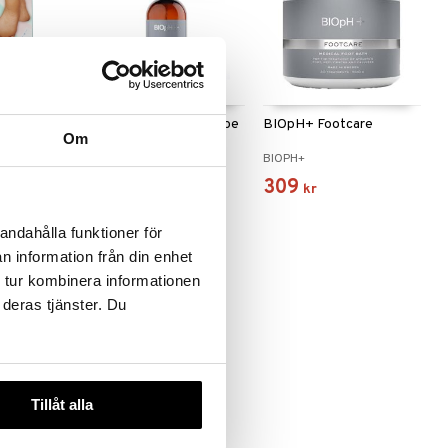
ocks
BIOpH+ Antifungal Shoe
BIOpH+ Footcare
Om
Spray
BIOPH+
BIOPH+
95
309
kr
kr
andahålla funktioner för
n information från din enhet
 tur kombinera informationen
 deras tjänster. Du
Tillåt alla
Heel Repair