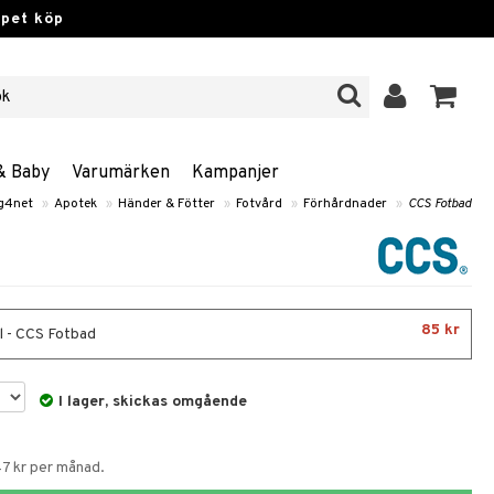
ppet köp
& Baby
Varumärken
Kampanjer
g4net
»
Apotek
»
Händer & Fötter
»
Fotvård
»
Förhårdnader
»
CCS Fotbad
85 kr
 - CCS Fotbad
I lager, skickas omgående
47 kr per månad.