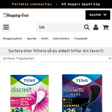
Perfekta sommartips
-
45 dagars öppet köp
Apotek
RKEN
Skönhet
JER
ODUKTER
Kontaktlinser
Shopping4net
»
Apotek
»
Intim
»
Inkontinens
»
Trosskydd
TKORT
Hälsokost
Sortera eller filtrera så du enkelt hittar din favorit:
Apotek
ay
Fitness
ng & Feber
oppar
oppare
Hem & Inredning
 Amning
er
Leksaker, Barn & Baby
ernedsättande
 Fötter
Förkylning & Värk
t & Heshet
ump
Varumärken
n
ertermometrar
dvård
kydd & Inlägg
d
Kampanjer
xna
hårdnader
del
d
ård
e