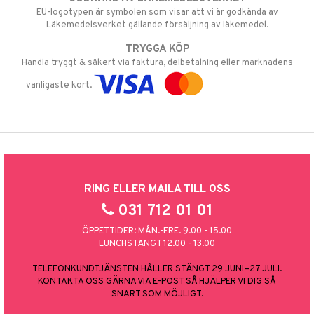
EU-logotypen är symbolen som visar att vi är godkända av
Läkemedelsverket gällande försäljning av läkemedel.
TRYGGA KÖP
Handla tryggt & säkert via faktura, delbetalning eller marknadens
vanligaste kort.
RING ELLER MAILA TILL OSS
031 712 01 01
ÖPPETTIDER: MÅN.-FRE. 9.00 - 15.00
LUNCHSTÄNGT 12.00 - 13.00
TELEFONKUNDTJÄNSTEN HÅLLER STÄNGT 29 JUNI–27 JULI.
KONTAKTA OSS GÄRNA VIA E-POST SÅ HJÄLPER VI DIG SÅ
SNART SOM MÖJLIGT.