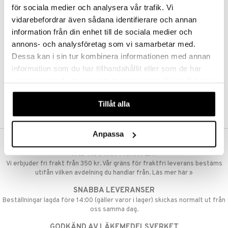
 & Mineraler
ärk
för sociala medier och analysera vår trafik. Vi
vidarebefordrar även sådana identifierare och annan
d
 Värme
& K
änst
information från din enhet till de sociala medier och
är & Artros
miner
annons- och analysföretag som vi samarbetar med.
 & svar
värk
min
Dessa kan i sin tur kombinera informationen med annan
produkt
information som du har tillhandahållit eller som de har
Klimakteriet
samlat in när du har använt deras tjänster. Du godkänner
elningen
rumpor
 Nacke
m
våra cookies vid fortsatt användande av vår webbplats.
tik
Tillåt alla
ästrumpa
tillande
je dag
icinsk stödstrumpa
letter
ium
Anpassa
taminer
VAD KOSTAR FRAKTEN?
Vi erbjuder fri frakt från 350 kr. Vår gräns för fraktfri leverans bestäms
utifån vilken avdelning du handlar från. Läs mer här »
SNABBA LEVERANSER
Beställningar lagda före 14:00 (gäller varor i lager) skickas normalt ut från
oss samma dag.
GODKÄND AV LÄKEMEDELSVERKET