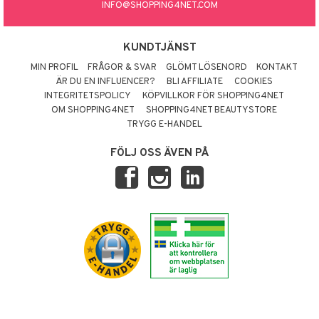
INFO@SHOPPING4NET.COM
KUNDTJÄNST
MIN PROFIL
FRÅGOR & SVAR
GLÖMT LÖSENORD
KONTAKT
ÄR DU EN INFLUENCER?
BLI AFFILIATE
COOKIES
INTEGRITETSPOLICY
KÖPVILLKOR FÖR SHOPPING4NET
OM SHOPPING4NET
SHOPPING4NET BEAUTYSTORE
TRYGG E-HANDEL
FÖLJ OSS ÄVEN PÅ