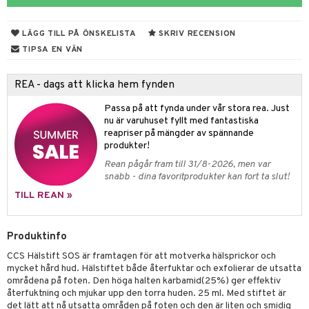
r hy
hampo & Balsam
amp
rpack
o
nvägsinfektion
 hudvård
tivmedel
gen i form
rd
ing
svär
LÄGG TILL PÅ ÖNSKELISTA
SKRIV RECENSION
lsam
r hud
rre läckage
sch
ning
lanrumsborste
emer
g
änna
 Tarm
svär
TIPSA EN VÄN
hampo
sskydd
ling
göring
dbesvär
jning
rkänslighet
3 & 6
oppar
iliska
a
REA - dags att klicka hem fynden
va
dborstar
dmedel
tosintolerans
 & Stick
ing
rsättning
Klimakteriet
 & Sårvård
Passa på att fynda under vår stora rea. Just
erlivshygien
ndkräm
thöjande
dsprit
er
produkter
tabesvär
r
lett
Stick
nu är varuhuset fyllt med fantastiska
reapriser på mängder av spännande
dprotes
sageolja
vär
 Oro
m
mmi
oppare
ycksmätare
produkter!
dtråd & Stickor
leksaker
Rean pågår fram till 31/8-2026, men var
Skydd
 Leder
hjälpen
tet & Ägglossning
snabb - dina favoritprodukter kan fort ta slut!
 & Tejp
tester
ge
TILL REAN »
 & Mineraler
ärk
Produktinfo
d
 Värme
& K
änst
CCS Hälstift SOS är framtagen för att motverka hälsprickor och
är & Artros
miner
mycket hård hud. Hälstiftet både återfuktar och exfolierar de utsatta
 & svar
områdena på foten. Den höga halten karbamid(25%) ger effektiv
värk
min
återfuktning och mjukar upp den torra huden. 25 ml. Med stiftet är
produkt
det lätt att nå utsatta områden på foten och den är liten och smidig