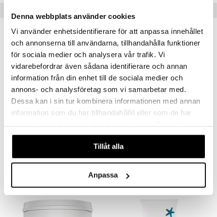
Populära produkter
Denna webbplats använder cookies
Vi använder enhetsidentifierare för att anpassa innehållet
och annonserna till användarna, tillhandahålla funktioner
för sociala medier och analysera vår trafik. Vi
vidarebefordrar även sådana identifierare och annan
information från din enhet till de sociala medier och
annons- och analysföretag som vi samarbetar med.
Dessa kan i sin tur kombinera informationen med annan
information som du har tillhandahållit eller som de har
samlat in när du har använt deras tjänster. Du godkänner
Exfoliating Socks
BIOpH+ Antifungal Shoe Spray
våra cookies vid fortsatt användande av vår webbplats.
SALVEQUICK
BIOPH+
Tillåt alla
169
95
kr
kr
Anpassa