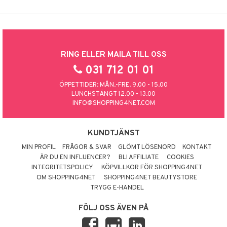
RING ELLER MAILA TILL OSS
031 712 01 01
ÖPPETTIDER: MÅN.-FRE. 9.00 - 15.00
LUNCHSTÄNGT 12.00 - 13.00
INFO@SHOPPING4NET.COM
KUNDTJÄNST
MIN PROFIL
FRÅGOR & SVAR
GLÖMT LÖSENORD
KONTAKT
ÄR DU EN INFLUENCER?
BLI AFFILIATE
COOKIES
INTEGRITETSPOLICY
KÖPVILLKOR FÖR SHOPPING4NET
OM SHOPPING4NET
SHOPPING4NET BEAUTYSTORE
TRYGG E-HANDEL
FÖLJ OSS ÄVEN PÅ