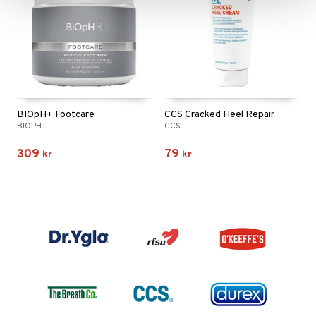
BIOpH+ Footcare
CCS Cracked Heel Repair
BIOPH+
CCS
309
79
kr
kr