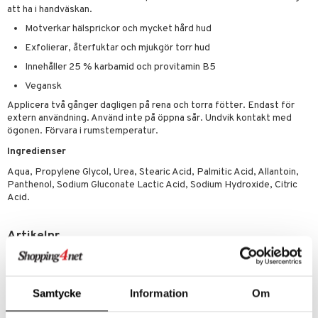
Klimakteriet
att ha i handväskan.
elningen
rumpor
 Nacke
m
Motverkar hälsprickor och mycket hård hud
tik
Exfolierar, återfuktar och mjukgör torr hud
ästrumpa
tillande
Innehåller 25 % karbamid och provitamin B5
je dag
icinsk stödstrumpa
letter
ium
Vegansk
taminer
Applicera två gånger dagligen på rena och torra fötter. Endast för
extern användning. Använd inte på öppna sår. Undvik kontakt med
ögonen. Förvara i rumstemperatur.
Ingredienser
Aqua, Propylene Glycol, Urea, Stearic Acid, Palmitic Acid, Allantoin,
Panthenol, Sodium Gluconate Lactic Acid, Sodium Hydroxide, Citric
Acid.
Artikelnr
AVBC5-63-25
Lägsta pris senaste 30 dagarna: 119 kr
Samtycke
Information
Om