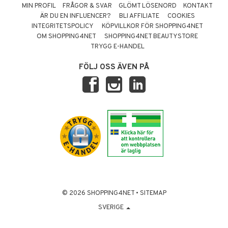
MIN PROFIL
FRÅGOR & SVAR
GLÖMT LÖSENORD
KONTAKT
ÄR DU EN INFLUENCER?
BLI AFFILIATE
COOKIES
INTEGRITETSPOLICY
KÖPVILLKOR FÖR SHOPPING4NET
OM SHOPPING4NET
SHOPPING4NET BEAUTYSTORE
TRYGG E-HANDEL
FÖLJ OSS ÄVEN PÅ
© 2026 SHOPPING4NET
•
SITEMAP
SVERIGE