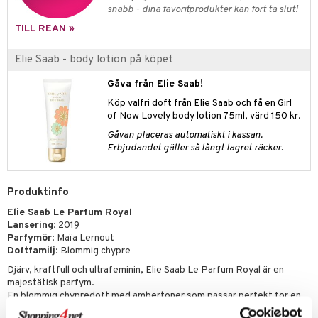
pstift
t och skydd
snabb - dina favoritprodukter kan fort ta slut!
gloss
dvård
TILL REAN »
liner
ning och rengöring
Elie Saab - body lotion på köpet
e-up penslar
Gåva från Elie Saab!
cara
Köp valfri doft från Elie Saab och få en Girl
of Now Lovely body lotion 75ml, värd 150 kr.
onskugga
Gåvan placeras automatiskt i kassan.
mer
Erbjudandet gäller så långt lagret räcker.
er
Produktinfo
Elie Saab Le Parfum Royal
Lansering
: 2019
Parfymör
: Maïa Lernout
Doftfamilj
: Blommig chypre
Djärv, kraftfull och ultrafeminin, Elie Saab Le Parfum Royal är en
majestätisk parfym.
En blommig chypredoft med ambertoner som passar perfekt för en
modern queen idag.