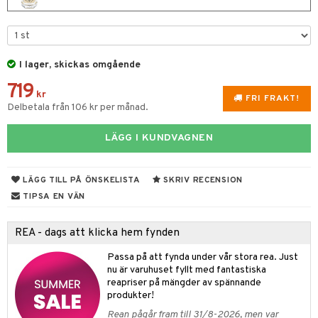
e
m
 & Gelé
cialprodukter
färg
tset
n utan sol
er shave balm
pa
ymprodukter
hampo
sk
odorant
er shave lotion
inser
I lager, skickas omgående
ling produkter
essärer
chgelé & tvål
 de cologne
UE
719
lbehör
kr
oncremer
ndvård
 de toilette
nique
FRI FRAKT!
Delbetala från 106 kr per månad.
änst
ling
borttagning
tset
p 10
 & svar
LÄGG I KUNDVAGNEN
produkter
produkter
g 1: Rengöring
rd
produkt
göring
cialprodukter
g 2: Exfoliering
oliering och masker
p
LÄGG TILL PÅ ÖNSKELISTA
SKRIV RECENSION
elningen
rum
g 3: Fukt
TIPSA EN VÄN
tvård
sh
tik
gg & Mustasch
d- och kroppsvård
n
matics Elixir
dd
REA - dags att klicka hem fynden
produkter
n- och läppvård
cealer
yx
skydd
n
Passa på att fynda under vår stora rea. Just
cialprodukter
göring
nu är varuhuset fyllt med fantastiska
liner
nique Happy
teg till män
reapriser på mängder av spännande
rum
ndation
nique Happy For Men
produkter!
oliering
Rean pågår fram till 31/8-2026, men var