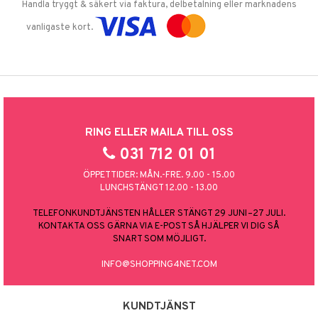
Handla tryggt & säkert via faktura, delbetalning eller marknadens
vanligaste kort.
RING ELLER MAILA TILL OSS
031 712 01 01
ÖPPETTIDER: MÅN.-FRE. 9.00 - 15.00
LUNCHSTÄNGT 12.00 - 13.00
TELEFONKUNDTJÄNSTEN HÅLLER STÄNGT 29 JUNI–27 JULI.
KONTAKTA OSS GÄRNA VIA E-POST SÅ HJÄLPER VI DIG SÅ
SNART SOM MÖJLIGT.
INFO@SHOPPING4NET.COM
KUNDTJÄNST