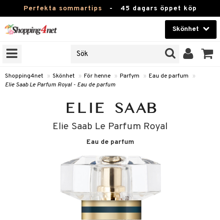
Perfekta sommartips
-
45 dagars öppet köp
Skönhet
RKEN
Skönhet
M BRANDS
T
Kontaktlinser
Shopping4net
»
Skönhet
»
För henne
»
Parfym
»
Eau de parfum
»
Elie Saab Le Parfum Royal - Eau de parfum
JER
Hälsokost
ODUKTER
Apotek
TKORT
Elie Saab Le Parfum Royal
Fitness
Eau de parfum
e
Hem & Inredning
Leksaker, Barn & Baby
essoarer
rd
Varumärken
lsam
iktscremer
tika
Kampanjer
star / Kammar
 hy
iktsvård
t Set
vård