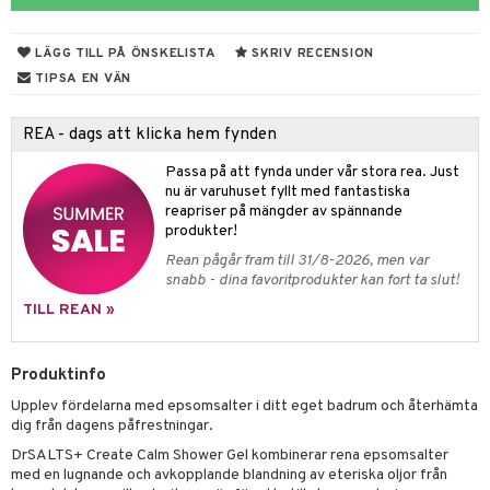
 & Gelé
cialprodukter
LÄGG TILL PÅ ÖNSKELISTA
SKRIV RECENSION
ymprodukter
m
TIPSA EN VÄN
y spray
en
REA - dags att klicka hem fynden
tljus & Rumsdoft
mband
om
Passa på att fynda under vår stora rea. Just
 de cologne
sband
nu är varuhuset fyllt med fantastiska
reapriser på mängder av spännande
 de parfum
hängen
lsam
apotek
rd
dukter
produkter!
 de toilette
gar
ktriska trimmers
iktscremer
gon
vård
ärer
Rean pågår fram till 31/8-2026, men var
snabb - dina favoritprodukter kan fort ta slut!
tset
avfall
n utan sol
ylotion
e
m
TILL REAN »
färg
tset
n utan sol
er shave balm
pa
hampo
sk
odorant
er shave lotion
Produktinfo
inser
Upplev fördelarna med epsomsalter i ditt eget badrum och återhämta
ling produkter
essärer
chgelé & tvål
 de cologne
UE
dig från dagens påfrestningar.
lbehör
oncremer
ndvård
 de toilette
nique
DrSALTS+ Create Calm Shower Gel kombinerar rena epsomsalter
änst
med en lugnande och avkopplande blandning av eteriska oljor från
ling
borttagning
tset