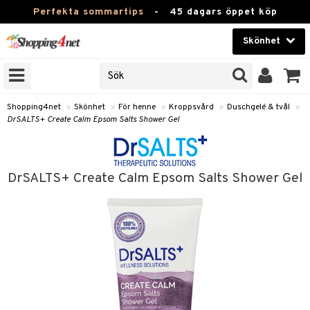
Perfekta sommartips
-
45 dagars öppet köp
Skönhet
RKEN
Skönhet
M BRANDS
T
Kontaktlinser
Shopping4net
»
Skönhet
»
För henne
»
Kroppsvård
»
Duschgelé & tvål
»
DrSALTS+ Create Calm Epsom Salts Shower Gel
JER
Hälsokost
ODUKTER
Apotek
TKORT
DrSALTS+ Create Calm Epsom Salts Shower Gel
Fitness
e
Hem & Inredning
Leksaker, Barn & Baby
essoarer
rd
Varumärken
lsam
iktscremer
tika
Kampanjer
star / Kammar
 hy
iktsvård
t Set
vård