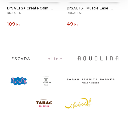
DrSALTS+ Create Calm Epsom Bath Salts
DrSALTS+ Muscle Ease Epsom Salts Shower Gel
DRSALTS+
DRSALTS+
109
49
kr
kr