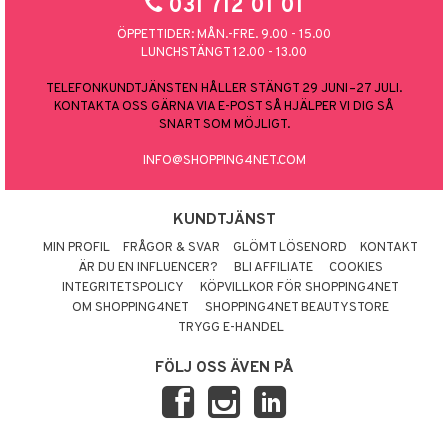
031 712 01 01
ÖPPETTIDER: MÅN.-FRE. 9.00 - 15.00
LUNCHSTÄNGT 12.00 - 13.00
TELEFONKUNDTJÄNSTEN HÅLLER STÄNGT 29 JUNI–27 JULI.
KONTAKTA OSS GÄRNA VIA E-POST SÅ HJÄLPER VI DIG SÅ
SNART SOM MÖJLIGT.
INFO@SHOPPING4NET.COM
KUNDTJÄNST
MIN PROFIL
FRÅGOR & SVAR
GLÖMT LÖSENORD
KONTAKT
ÄR DU EN INFLUENCER?
BLI AFFILIATE
COOKIES
INTEGRITETSPOLICY
KÖPVILLKOR FÖR SHOPPING4NET
OM SHOPPING4NET
SHOPPING4NET BEAUTYSTORE
TRYGG E-HANDEL
FÖLJ OSS ÄVEN PÅ