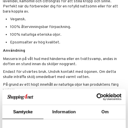
p 10
lavendel, kamomill och citrongräs för att stilla kropp och sinne.
 & svar
Perfekt när du förbereder dig för en rofylld nattsömn eller för att
produkter
produkter
g 1: Rengöring
rd
bara koppla av.
produkt
göring
cialprodukter
Vegansk.
g 2: Exfoliering
oliering och masker
p
elningen
100% återvinningsbar förpackning.
rum
g 3: Fukt
tvård
sh
100% naturliga eteriska oljor.
tik
gg & Mustasch
d- och kroppsvård
n
matics Elixir
dd
Epsomsalter av hög kvalitet.
produkter
n- och läppvård
cealer
yx
skydd
n
Användning
cialprodukter
göring
Massera in på våt hud med händerna eller en tvättsvamp, andas in
liner
nique Happy
teg till män
doften en stund innan du sköljer noggrant.
rum
ndation
nique Happy For Men
oliering
Endast för utvärtes bruk. Undvik kontakt med ögonen. Om detta
skulle inträffa skölj omedelbart med varmt vatten.
pstift
t och skydd
På grund av ett högt innehåll av naturliga oljor kan produktens färg
gloss
dvård
variera.
liner
Ingredienser
ning och rengöring
Water (Aqua, Eau), Cocamidopropyl Betaine, Sodium C14-16 Olefin
e-up penslar
Sulfonate, Disodium Laureth Sulfosuccinate, Cocamide Methyl Mea,
Samtycke
Information
Om
Decyl Glucoside, Lauryl Glucoside, Glycerin, Sodium Lauroyl
cara
Sarcosinate, Phenoxyethanol, Lavandula Angustifolia (Lavender) Oil,
Fragrance (Parfum), Chlorphenesin, Cymbopogon Citratus Leaf Oil,
onskugga