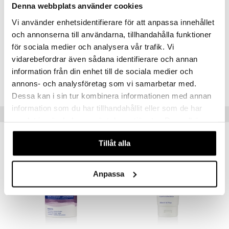
Denna webbplats använder cookies
Anthemis Nobilis Flower Oil, Magnesium Sulfate, Disodium Edta, Citric
mer
Acid, Linalool, Citral.
Vi använder enhetsidentifierare för att anpassa innehållet
er
och annonserna till användarna, tillhandahålla funktioner
Artikelnr
för sociala medier och analysera vår trafik. Vi
CSA06-DY-200-XX-XX
vidarebefordrar även sådana identifierare och annan
information från din enhet till de sociala medier och
Lägsta pris senaste 30 dagarna: 37 kr
annons- och analysföretag som vi samarbetar med.
Dessa kan i sin tur kombinera informationen med annan
information som du har tillhandahållit eller som de har
Tips till dig
samlat in när du har använt deras tjänster. Du godkänner
våra cookies vid fortsatt användande av vår webbplats.
Tillåt alla
Anpassa