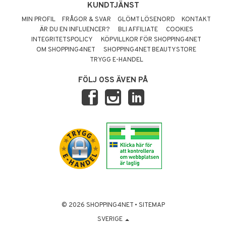
KUNDTJÄNST
MIN PROFIL
FRÅGOR & SVAR
GLÖMT LÖSENORD
KONTAKT
ÄR DU EN INFLUENCER?
BLI AFFILIATE
COOKIES
INTEGRITETSPOLICY
KÖPVILLKOR FÖR SHOPPING4NET
OM SHOPPING4NET
SHOPPING4NET BEAUTYSTORE
TRYGG E-HANDEL
FÖLJ OSS ÄVEN PÅ
© 2026 SHOPPING4NET
•
SITEMAP
SVERIGE