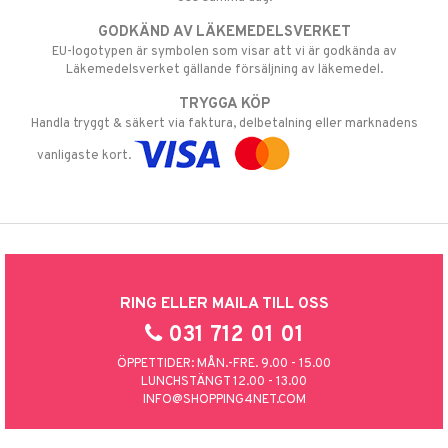
GODKÄND AV LÄKEMEDELSVERKET
EU-logotypen är symbolen som visar att vi är godkända av
Läkemedelsverket gällande försäljning av läkemedel.
TRYGGA KÖP
Handla tryggt & säkert via faktura, delbetalning eller marknadens
vanligaste kort.
RING ELLER MAILA TILL OSS
031 712 01 01
ÖPPETTIDER: MÅN.-FRE. 9.00 - 15.00
LUNCHSTÄNGT 12.00 - 13.00
INFO@SHOPPING4NET.COM