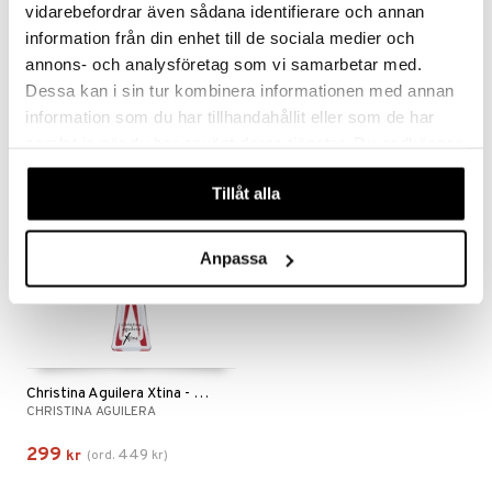
vidarebefordrar även sådana identifierare och annan
Christina Aguilera Definition - Eau de parfum
Christina Aguilera Xtina - Body mist
information från din enhet till de sociala medier och
CHRISTINA AGUILERA
CHRISTINA AGUILERA
annons- och analysföretag som vi samarbetar med.
615
209
kr
kr
Dessa kan i sin tur kombinera informationen med annan
information som du har tillhandahållit eller som de har
samlat in när du har använt deras tjänster. Du godkänner
våra cookies vid fortsatt användande av vår webbplats.
-33%
Tillåt alla
Anpassa
Christina Aguilera Xtina - Eau de parfum
CHRISTINA AGUILERA
299
449
kr
(
ord.
kr
)