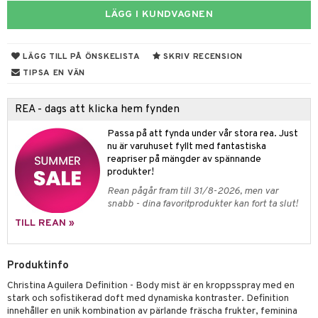
e
m
LÄGG I KUNDVAGNEN
 & Gelé
cialprodukter
färg
tset
n utan sol
er shave balm
pa
ymprodukter
hampo
sk
odorant
er shave lotion
inser
LÄGG TILL PÅ ÖNSKELISTA
SKRIV RECENSION
ling produkter
essärer
chgelé & tvål
 de cologne
TIPSA EN VÄN
UE
lbehör
oncremer
ndvård
 de toilette
nique
REA - dags att klicka hem fynden
änst
ling
borttagning
tset
p 10
Passa på att fynda under vår stora rea. Just
 & svar
produkter
produkter
nu är varuhuset fyllt med fantastiska
g 1: Rengöring
rd
reapriser på mängder av spännande
produkt
göring
cialprodukter
g 2: Exfoliering
produkter!
oliering och masker
p
elningen
Rean pågår fram till 31/8-2026, men var
rum
g 3: Fukt
tvård
sh
snabb - dina favoritprodukter kan fort ta slut!
tik
gg & Mustasch
d- och kroppsvård
n
matics Elixir
dd
TILL REAN »
produkter
n- och läppvård
cealer
yx
skydd
n
Produktinfo
cialprodukter
göring
liner
nique Happy
teg till män
Christina Aguilera Definition - Body mist är en kroppsspray med en
rum
ndation
nique Happy For Men
oliering
stark och sofistikerad doft med dynamiska kontraster. Definition
innehåller en unik kombination av pärlande fräscha frukter, feminina