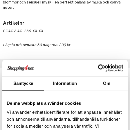
pstift
t och skydd
blommor och sensuell mysk - en perfekt balans av mjuka och djärva
noter.
gloss
dvård
liner
ning och rengöring
Artikelnr
e-up penslar
CCAGV-AQ-236-XX-XX
cara
Lägsta pris senaste 30 dagarna: 209 kr
onskugga
mer
Tips till dig
er
Samtycke
Information
Om
Denna webbplats använder cookies
Vi använder enhetsidentifierare för att anpassa innehållet
och annonserna till användarna, tillhandahålla funktioner
för sociala medier och analysera vår trafik. Vi