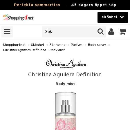
Perfekta sommartips
-
45 dagars öppet köp
Skönhet
RKEN
Skönhet
M BRANDS
T
Kontaktlinser
Shopping4net
»
Skönhet
»
För henne
»
Parfym
»
Body spray
»
Christina Aguilera Definition - Body mist
JER
Hälsokost
ODUKTER
Apotek
TKORT
Christina Aguilera Definition
Fitness
Body mist
e
Hem & Inredning
Leksaker, Barn & Baby
essoarer
rd
Varumärken
lsam
iktscremer
tika
Kampanjer
star / Kammar
 hy
iktsvård
t Set
vård