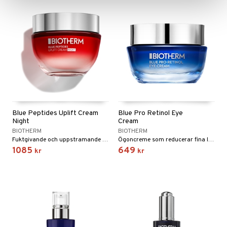
Blue Peptides Uplift Cream
Blue Pro Retinol Eye
Night
Cream
BIOTHERM
BIOTHERM
Fuktgivande och uppstramande nattcreme för alla hudtyper från Biotherm
Ögoncreme som reducerar fina linjer och rynkor, ökar fastheten och spänsten
1085
649
kr
kr