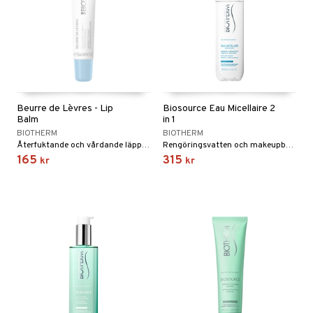
Beurre de Lèvres - Lip
Biosource Eau Micellaire 2
Balm
in 1
BIOTHERM
BIOTHERM
Återfuktande och vårdande läppbalsam från Biotherm
Rengöringsvatten och makeupborttagning för alla hudtyper
165
315
kr
kr