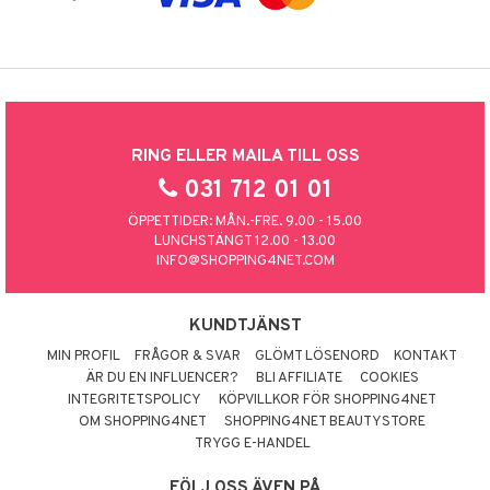
RING ELLER MAILA TILL OSS
031 712 01 01
ÖPPETTIDER: MÅN.-FRE. 9.00 - 15.00
LUNCHSTÄNGT 12.00 - 13.00
INFO@SHOPPING4NET.COM
KUNDTJÄNST
MIN PROFIL
FRÅGOR & SVAR
GLÖMT LÖSENORD
KONTAKT
ÄR DU EN INFLUENCER?
BLI AFFILIATE
COOKIES
INTEGRITETSPOLICY
KÖPVILLKOR FÖR SHOPPING4NET
OM SHOPPING4NET
SHOPPING4NET BEAUTYSTORE
TRYGG E-HANDEL
FÖLJ OSS ÄVEN PÅ