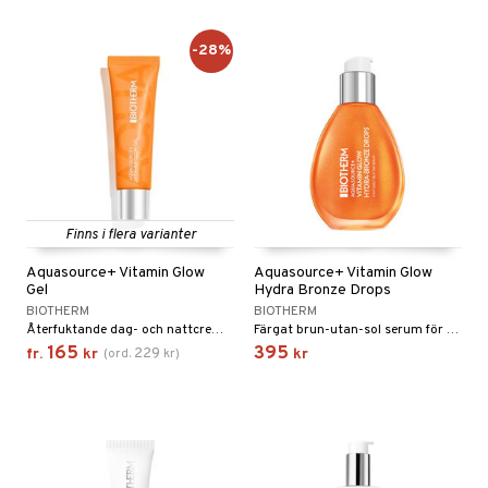
-28%
Finns i flera varianter
Aquasource+ Vitamin Glow
Aquasource+ Vitamin Glow
Gel
Hydra Bronze Drops
BIOTHERM
BIOTHERM
Återfuktande dag- och nattcreme för ökad lyster från Biotherm
Färgat brun-utan-sol serum för gradvis effekt från Biotherm
165
395
229
fr.
kr
(
ord.
kr
)
kr