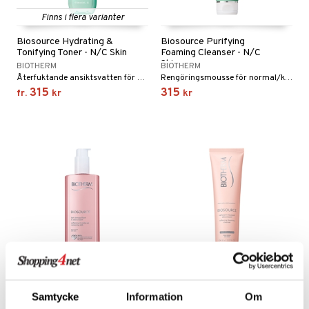
Finns i flera varianter
Biosource Hydrating &
Biosource Purifying
Tonifying Toner - N/C Skin
Foaming Cleanser - N/C
Skin
BIOTHERM
BIOTHERM
Återfuktande ansiktsvatten för normal/kombinerad hud från Biotherm
Rengöringsmousse för normal/kombinerad hud från Biotherm
315
315
fr.
kr
kr
Biosource Softening
Biosource Softening
Cleansing Milk Dry Skin
Foaming Cleanser - Dry Skin
Samtycke
Information
Om