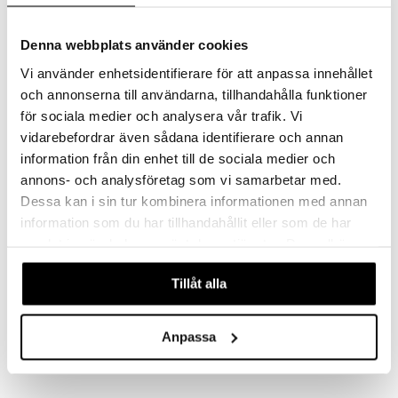
BIOTHERM
BIOTHERM
Återfuktande rengöringsmjölk från Biotherm för torr hy
Återfuktande, löddrande rengöring för torr hud från Biotherm
325
315
kr
kr
Denna webbplats använder cookies
Vi använder enhetsidentifierare för att anpassa innehållet
och annonserna till användarna, tillhandahålla funktioner
för sociala medier och analysera vår trafik. Vi
vidarebefordrar även sådana identifierare och annan
information från din enhet till de sociala medier och
annons- och analysföretag som vi samarbetar med.
Dessa kan i sin tur kombinera informationen med annan
information som du har tillhandahållit eller som de har
samlat in när du har använt deras tjänster. Du godkänner
våra cookies vid fortsatt användande av vår webbplats.
Biosource Total Renew Oil
Blue Peptides Eyes & Lips
Tillåt alla
Cleanser - All Skin
Contour Reshaper
BIOTHERM
BIOTHERM
Rengöringsolja för alla hudtyper från Biotherm
Balm för en synligt fastare hud kring ögon och läppar från Biotherm
Anpassa
375
659
kr
kr