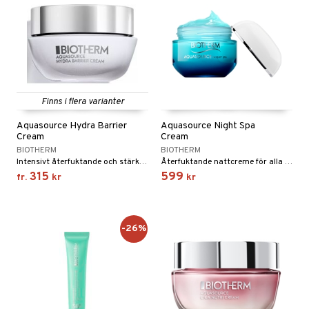
pstift
t och skydd
produkt
gloss
dvård
elningen
liner
ning och rengöring
tik
e-up penslar
cara
Finns i flera varianter
onskugga
Aquasource Hydra Barrier
Aquasource Night Spa
Cream
Cream
mer
BIOTHERM
BIOTHERM
Intensivt återfuktande och stärkande ansiktscreme från Biotherm
Återfuktande nattcreme för alla hudtyper från Biotherm
er
315
599
fr.
kr
kr
-26%