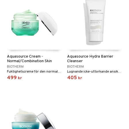
Aquasource Cream -
Aquasource Hydra Barrier
Normal/Combination Skin
Cleanser
BIOTHERM
BIOTHERM
Fuktighetscreme för den normala huden från Biotherm
Lugnande icke-uttorkande ansiktsrengöring från Biotherm
499
405
kr
kr