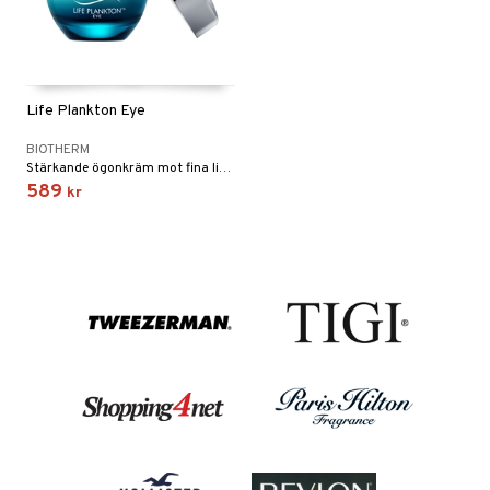
Life Plankton Eye
BIOTHERM
Stärkande ögonkräm mot fina linjer och mörka påsar från Biotherm
589
kr