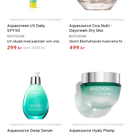
Aquascreen UV Daily
Aquasource Cica Nutri -
SPF50
Daycream Dry Skin
BIOTHERM
BIOTHERM
UV-skydd med peptider och vitaminer från Biotherm
Skönt återfuktande hudcreme för torr hud från Biotherm
299
499
405
kr
(
ord.
kr
)
kr
Aquasource Deep Serum
Aquasource Hyalu Plump