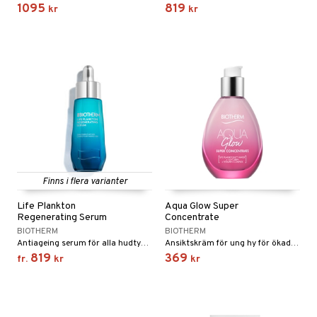
1095
819
kr
kr
Finns i flera varianter
Life Plankton
Aqua Glow Super
Regenerating Serum
Concentrate
BIOTHERM
BIOTHERM
Antiageing serum för alla hudtyper från Biotherm
Ansiktskräm för ung hy för ökad lyster från Biotherm
819
369
fr.
kr
kr