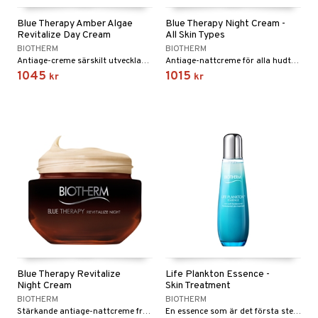
Blue Therapy Amber Algae
Blue Therapy Night Cream -
Revitalize Day Cream
All Skin Types
BIOTHERM
BIOTHERM
Antiage-creme särskilt utvecklad för dig som önskar en hudvårdsprodukt som reducerar rynkor och ger lyster från Biotherm
Antiage-nattcreme för alla hudtyper från Biotherm
1045
1015
kr
kr
Blue Therapy Revitalize
Life Plankton Essence -
Night Cream
Skin Treatment
BIOTHERM
BIOTHERM
Stärkande antiage-nattcreme från Biotherm
En essence som är det första steget i din dagliga skönhetsrutin. Högkoncentrerad som ett serum och samtidigt lätt som en toner. För alla hudtyper.