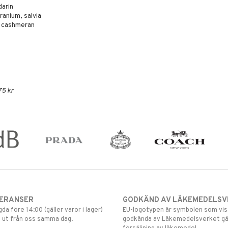
darin
eranium, salvia
k, cashmeran
75 kr
VERANSER
GODKÄND AV LÄKEMEDELSV
gda före 14:00 (gäller varor i lager)
EU-logotypen är symbolen som visar
 ut från oss samma dag.
godkända av Läkemedelsverket gä