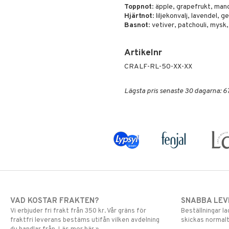
Toppnot
: äpple, grapefrukt, man
Hjärtnot
: liljekonvalj, lavendel, g
Basnot
: vetiver, patchouli, mys
Artikelnr
CRALF-RL-50-XX-XX
Lägsta pris senaste 30 dagarna: 6
VAD KOSTAR FRAKTEN?
SNABBA LE
Vi erbjuder fri frakt från 350 kr. Vår gräns för
Beställningar la
fraktfri leverans bestäms utifån vilken avdelning
skickas normalt