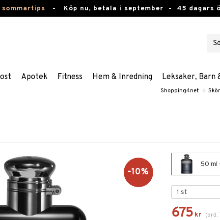
 sommartips
-
Köp nu, betala i september -
45 dagars 
ost
Apotek
Fitness
Hem & Inredning
Leksaker, Barn 
Shopping4net
»
Skö
50 ml 
-10%
675
kr
(
ord.