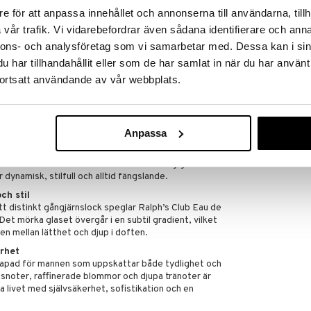
e för att anpassa innehållet och annonserna till användarna, tillh
tion
tt uttryck för ren klarhet som förenar elegans och
vår trafik. Vi vidarebefordrar även sådana identifierare och anna
nnons- och analysföretag som vi samarbetar med. Dessa kan i sin
djup
har tillhandahållit eller som de har samlat in när du har använt
nar med en sprudlande explosion av grapefrukt,
ortsatt användande av vår webbplats.
 ger en omedelbar känsla av fräschör. När doften
a och geranium en sofistikerad elegans som känns både
ver, patchouli och varma mysknoter ger djup och
ur.
Anpassa
idig och sofistikerad, övergår Ralph’s Club Eau de
att. Dess fräscha men varma sammansättning gör den
 dynamisk, stilfull och alltid fängslande.
ch stil
t distinkt gångjärnslock speglar Ralph’s Club Eau de
Det mörka glaset övergår i en subtil gradient, vilket
n mellan lätthet och djup i doften.
erhet
skapad för mannen som uppskattar både tydlighet och
usnoter, raffinerade blommor och djupa tränoter är
a livet med självsäkerhet, sofistikation och en