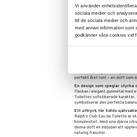
Vi använder enhetsidentifierar
En elegant och fräsch komposi
Ralph’s Club Eau de Toilette är e
sociala medier och analysera 
sofistikation.
till de sociala medier och a
En balans mellan friskhet och 
med annan information som du 
Ralph’s Club Eau de Toilette öpp
godkänner våra cookies vid f
mandarin och friskt äpple, vilket
utvecklas tillför lavendel, salvi
modern och tidlös. Basen av veti
lämnar en diskret men lyxig signat
En doft för alla tillfällen
Designad för att vara både mångs
Toilette smidigt från dag till n
perfekt året runt – en doft som är
En design som speglar styrka o
Flaskan i elegant gunmetal med et
Toilettes sofistikerade karaktär. 
symboliserar den perfekta balanse
Ett uttryck för tidlös självsäk
Ralph’s Club Eau de Toilette är 
komplexitet. Med sina djärva citr
denna doft en inbjudan att upplev
naturlig fräschör.