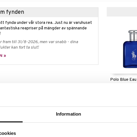
hem fynden
tt fynda under vår stora rea. Just nu är varuhuset
fantastiska reapriser på mängder av spännande
!
 fram till 31/8-2026, men var snabb - dina
ukter kan fort ta slut!
N »
Polo Blue Eau
RALPH LAUREN
715
itrus
kr
sofistikation
et ultimata uttrycket för sofistikerad elegans och
Information
tstrålar självsäkerhet och tidlös stil, kombinerar
iska blommor och djupa tränoter för en uppfriskande
 Oavsett om du kliver in i en ny dag eller förbereder
cookies
lph’s Club Eau de Toilette den perfekta signaturen.