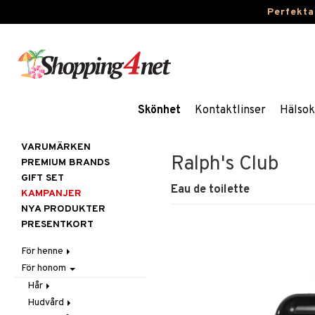
Perfekta
Skönhet
Kontaktlinser
Hälsok
VARUMÄRKEN
Ralph's Club
PREMIUM BRANDS
GIFT SET
Eau de toilette
KAMPANJER
NYA PRODUKTER
PRESENTKORT
För henne
För honom
Hår
Hudvård
Accessoarer
Hår
Kosmetika
Balsam
Ansiktscremer
Hudvård
Balsam