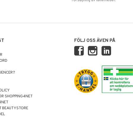
försäljning av läkemedel.
ST
FÖLJ OSS ÄVEN PÅ
AR
NORD
LUENCER?
OLICY
ÖR SHOPPING4NET
4NET
T BEAUTYSTORE
DEL