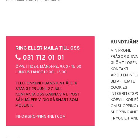
du handlar från. Läs mer här »
KUNDTJÄN
RING ELLER MAILA TILL OSS
MIN PROFIL
031 712 01 01
FRÅGOR & SV
GLÖMT LÖSE
ÖPPETTIDER: MÅN.-FRE. 9.00 - 15.00
KONTAKT
LUNCHSTÄNGT 12.00 - 13.00
ÄR DU EN INF
BLI AFFILIATE
TELEFONKUNDTJÄNSTEN HÅLLER
COOKIES
STÄNGT 29 JUNI–27 JULI.
INTEGRITETSP
KONTAKTA OSS GÄRNA VIA E-POST
SÅ HJÄLPER VI DIG SÅ SNART SOM
KÖPVILLKOR F
MÖJLIGT.
OM SHOPPING
SHOPPING4NE
INFO@SHOPPING4NET.COM
TRYGG E-HAN