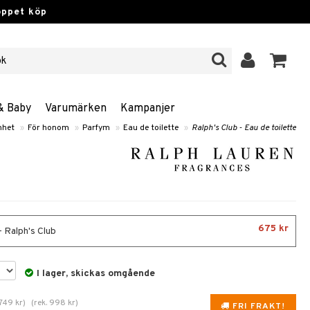
öppet köp
& Baby
Varumärken
Kampanjer
nhet
»
För honom
»
Parfym
»
Eau de toilette
»
Ralph's Club - Eau de toilette
675 kr
- Ralph's Club
I lager, skickas omgående
749
kr
)
(
rek.
998
kr
)
FRI FRAKT!