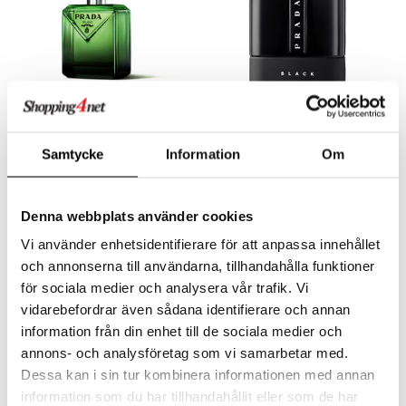
e-up penslar
cara
onskugga
mer
Finns i flera varianter
er
Prada Paradigme - Eau de parfum
Luna Rossa Black - Eau de parfum
PRADA
PRADA
Samtycke
Information
Om
865
845
fr.
kr
kr
Denna webbplats använder cookies
gåva på köpet!
Vi använder enhetsidentifierare för att anpassa innehållet
-15%
och annonserna till användarna, tillhandahålla funktioner
för sociala medier och analysera vår trafik. Vi
vidarebefordrar även sådana identifierare och annan
information från din enhet till de sociala medier och
annons- och analysföretag som vi samarbetar med.
Dessa kan i sin tur kombinera informationen med annan
information som du har tillhandahållit eller som de har