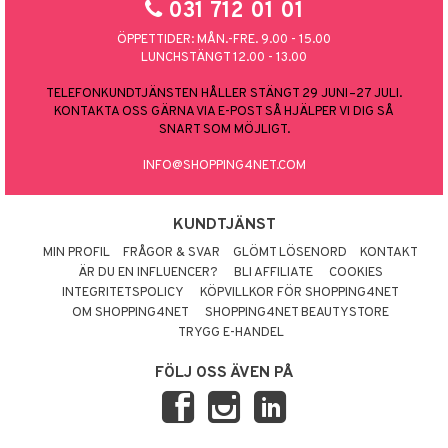
031 712 01 01
ÖPPETTIDER: MÅN.-FRE. 9.00 - 15.00
LUNCHSTÄNGT 12.00 - 13.00
TELEFONKUNDTJÄNSTEN HÅLLER STÄNGT 29 JUNI–27 JULI.
KONTAKTA OSS GÄRNA VIA E-POST SÅ HJÄLPER VI DIG SÅ
SNART SOM MÖJLIGT.
INFO@SHOPPING4NET.COM
KUNDTJÄNST
MIN PROFIL
FRÅGOR & SVAR
GLÖMT LÖSENORD
KONTAKT
ÄR DU EN INFLUENCER?
BLI AFFILIATE
COOKIES
INTEGRITETSPOLICY
KÖPVILLKOR FÖR SHOPPING4NET
OM SHOPPING4NET
SHOPPING4NET BEAUTYSTORE
TRYGG E-HANDEL
FÖLJ OSS ÄVEN PÅ