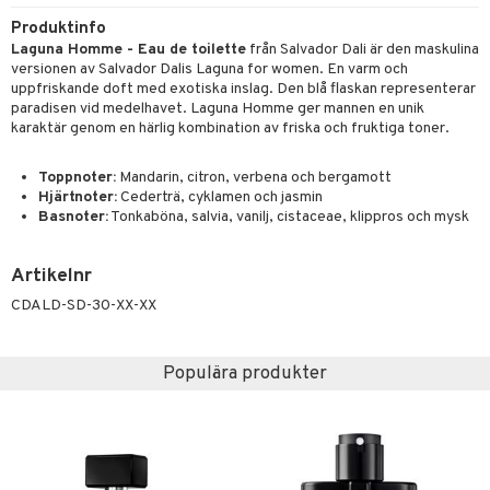
UE
 & Gelé
Produktinfo
cialprodukter
nique
Laguna Homme - Eau de toilette
från Salvador Dali är den maskulina
änst
ymprodukter
versionen av Salvador Dalis Laguna for women. En varm och
p 10
uppfriskande doft med exotiska inslag. Den blå flaskan representerar
 & svar
paradisen vid medelhavet. Laguna Homme ger mannen en unik
g 1: Rengöring
rd
karaktär genom en härlig kombination av friska och fruktiga toner.
produkt
g 2: Exfoliering
oliering och masker
p
elningen
Toppnoter:
Mandarin, citron, verbena och bergamott
g 3: Fukt
tvård
sh
Hjärtnoter:
Cederträ, cyklamen och jasmin
tik
Basnoter:
Tonkaböna, salvia, vanilj, cistaceae, klippros och mysk
d- och kroppsvård
n
matics Elixir
dd
n- och läppvård
cealer
yx
skydd
n
Artikelnr
göring
liner
nique Happy
teg till män
CDALD-SD-30-XX-XX
rum
ndation
nique Happy For Men
oliering
Populära produkter
pstift
t och skydd
gloss
dvård
liner
ning och rengöring