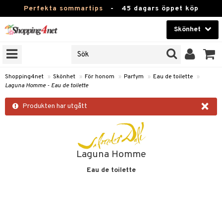
Perfekta sommartips
-
45 dagars öppet köp
Skönhet
RKEN
Skönhet
M BRANDS
T
Kontaktlinser
Shopping4net
»
Skönhet
»
För honom
»
Parfym
»
Eau de toilette
»
Laguna Homme - Eau de toilette
JER
Hälsokost
×
ODUKTER
Produkten har utgått
Apotek
TKORT
Fitness
e
Hem & Inredning
Laguna Homme
om
Eau de toilette
Leksaker, Barn & Baby
essoarer
rd
Varumärken
lsam
iktscremer
lsam
tika
rd
Kampanjer
star / Kammar
 hy
iktsvård
ktriska trimmers
t Set
iktscremer
vård
vård