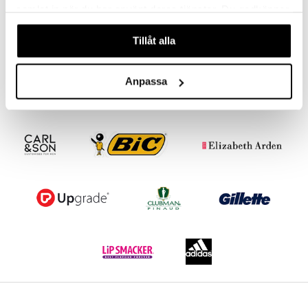
Finns i flera varianter
Finns i flera varianter
samlat in när du har använt deras tjänster. Du godkänner
Tommy - Eau de Toilette Spray
Boss Bottled Beyond - Eau de parfum
våra cookies vid fortsatt användande av vår webbplats.
TOMMY HILFIGER
BOSS
Tillåt alla
399
649
469
fr.
kr
(
ord.
kr
)
fr.
kr
Anpassa