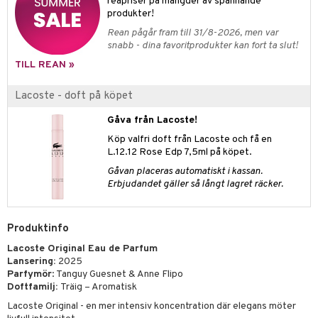
e-up penslar
reapriser på mängder av spännande
produkter!
cara
Rean pågår fram till 31/8-2026, men var
snabb - dina favoritprodukter kan fort ta slut!
onskugga
TILL REAN »
mer
Lacoste - doft på köpet
er
Gåva från Lacoste!
Köp valfri doft från Lacoste och få en
L.12.12 Rose Edp 7,5ml på köpet.
Gåvan placeras automatiskt i kassan.
Erbjudandet gäller så långt lagret räcker.
Produktinfo
Lacoste Original Eau de Parfum
Lansering:
2025
Parfymör
: Tanguy Guesnet & Anne Flipo
Doftfamilj:
Träig – Aromatisk
Lacoste Original - en mer intensiv koncentration där elegans möter