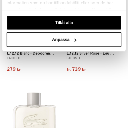
information som du har tillhandahållit eller som de har
samlat in när du har använt deras tjänster. Du godkänner
våra cookies vid fortsatt användande av vår webbplats.
Tillåt alla
Anpassa
Finns i flera varianter
L.12.12 Blanc - Deodorant Spray
L.12.12 Silver Rose - Eau de parfum
LACOSTE
LACOSTE
279
739
kr
fr.
kr