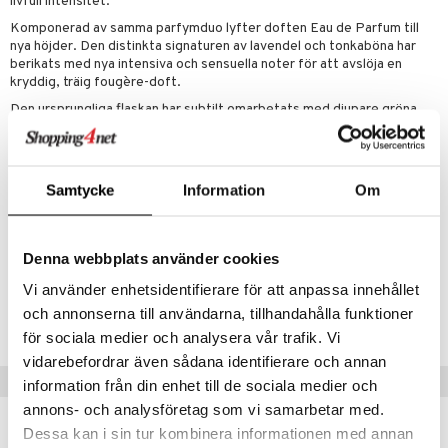
livfull intensitet.
Komponerad av samma parfymduo lyfter doften Eau de Parfum till
nya höjder. Den distinkta signaturen av lavendel och tonkaböna har
berikats med nya intensiva och sensuella noter för att avslöja en
kryddig, träig fougère-doft.
Den ursprungliga flaskan har subtilt omarbetats med djupare gröna
toner och tyngre metalliska detaljer för att spegla doftens intensitet.
Toppnoter
: kardemumma, ingefära och bergamott
Hjärtnoter
: rökelse, lavendel och viol
Samtycke
Information
Om
Basnoter
: patchouli, tonkaböna och amber
Artikelnr
Denna webbplats använder cookies
CLC93-LC-60-XX-XX
Vi använder enhetsidentifierare för att anpassa innehållet
och annonserna till användarna, tillhandahålla funktioner
Lägsta pris senaste 30 dagarna: 607 kr
för sociala medier och analysera vår trafik. Vi
vidarebefordrar även sådana identifierare och annan
Tips till dig
information från din enhet till de sociala medier och
annons- och analysföretag som vi samarbetar med.
Dessa kan i sin tur kombinera informationen med annan