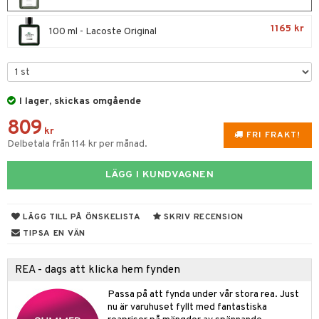
UE
 & Gelé
cialprodukter
nique
1165 kr
100 ml - Lacoste Original
änst
ymprodukter
p 10
 & svar
g 1: Rengöring
rd
produkt
g 2: Exfoliering
oliering och masker
p
I lager, skickas omgående
elningen
809
g 3: Fukt
tvård
sh
kr
FRI FRAKT!
tik
Delbetala från 114 kr per månad.
d- och kroppsvård
n
matics Elixir
dd
n- och läppvård
cealer
yx
skydd
n
LÄGG I KUNDVAGNEN
göring
liner
nique Happy
teg till män
LÄGG TILL PÅ ÖNSKELISTA
SKRIV RECENSION
rum
ndation
nique Happy For Men
oliering
TIPSA EN VÄN
pstift
t och skydd
REA - dags att klicka hem fynden
gloss
dvård
liner
Passa på att fynda under vår stora rea. Just
ning och rengöring
nu är varuhuset fyllt med fantastiska