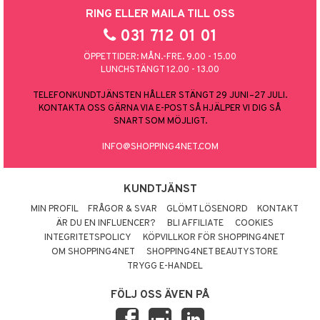
RING ELLER MAILA TILL OSS
031 712 01 01
ÖPPETTIDER: MÅN.-FRE. 9.00 - 15.00
LUNCHSTÄNGT 12.00 - 13.00
TELEFONKUNDTJÄNSTEN HÅLLER STÄNGT 29 JUNI–27 JULI.
KONTAKTA OSS GÄRNA VIA E-POST SÅ HJÄLPER VI DIG SÅ
SNART SOM MÖJLIGT.
INFO@SHOPPING4NET.COM
KUNDTJÄNST
MIN PROFIL
FRÅGOR & SVAR
GLÖMT LÖSENORD
KONTAKT
ÄR DU EN INFLUENCER?
BLI AFFILIATE
COOKIES
INTEGRITETSPOLICY
KÖPVILLKOR FÖR SHOPPING4NET
OM SHOPPING4NET
SHOPPING4NET BEAUTYSTORE
TRYGG E-HANDEL
FÖLJ OSS ÄVEN PÅ