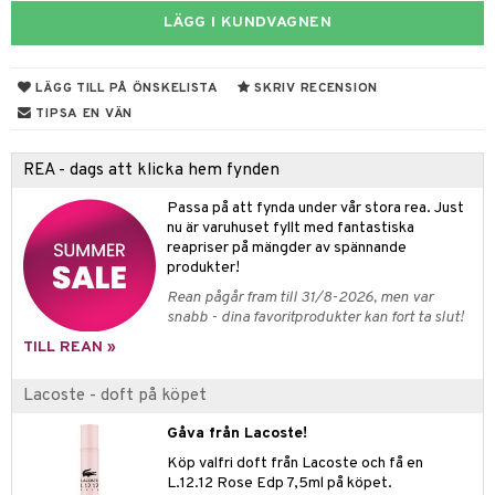
LÄGG I KUNDVAGNEN
 & Gelé
cialprodukter
tset
pa
ymprodukter
inser
LÄGG TILL PÅ ÖNSKELISTA
SKRIV RECENSION
UE
TIPSA EN VÄN
nique
änst
REA - dags att klicka hem fynden
p 10
 & svar
Passa på att fynda under vår stora rea. Just
g 1: Rengöring
nu är varuhuset fyllt med fantastiska
rd
produkt
reapriser på mängder av spännande
g 2: Exfoliering
oliering och masker
p
produkter!
elningen
Rean pågår fram till 31/8-2026, men var
g 3: Fukt
tvård
sh
snabb - dina favoritprodukter kan fort ta slut!
tik
d- och kroppsvård
n
matics Elixir
dd
TILL REAN »
n- och läppvård
cealer
yx
skydd
n
Lacoste - doft på köpet
göring
liner
nique Happy
teg till män
Gåva från Lacoste!
rum
ndation
nique Happy For Men
oliering
Köp valfri doft från Lacoste och få en
L.12.12 Rose Edp 7,5ml på köpet.