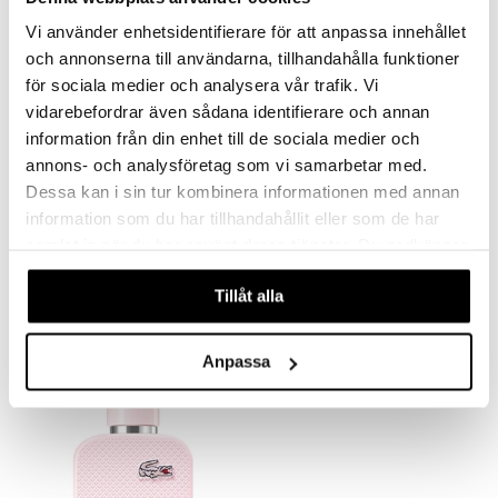
Vi använder enhetsidentifierare för att anpassa innehållet
och annonserna till användarna, tillhandahålla funktioner
för sociala medier och analysera vår trafik. Vi
vidarebefordrar även sådana identifierare och annan
information från din enhet till de sociala medier och
annons- och analysföretag som vi samarbetar med.
Dessa kan i sin tur kombinera informationen med annan
information som du har tillhandahållit eller som de har
L.12.12 Blanc - Deodorant Stick
L.12.12 Blanc - Eau de parfum
samlat in när du har använt deras tjänster. Du godkänner
LACOSTE
LACOSTE
våra cookies vid fortsatt användande av vår webbplats.
279
739
kr
kr
Tillåt alla
Anpassa