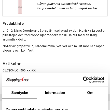
pstift
t och skydd
Gåvan placeras automatiskt i kassan.
gloss
Erbjudandet gäller så långt lagret räcker.
dvård
liner
ning och rengöring
Produktinfo
e-up penslar
L.12.12 Blanc Deodorant Spray är inspirerad av den ikoniska Lacoste-
cara
pikétröjan och förkroppsligar modern maskulinitet med en träig
aromatisk doft.
onskugga
Noter av grapefrukt, kardemumma, vetiver och mjukt mocka skapar
mer
elegans och komfort.
er
Artikelnr
CLC90-LC-150-XX-XX
Lägsta pris senaste 30 dagarna: 210 kr
Samtycke
Information
Om
Tips till dig
Denna webbplats använder cookies