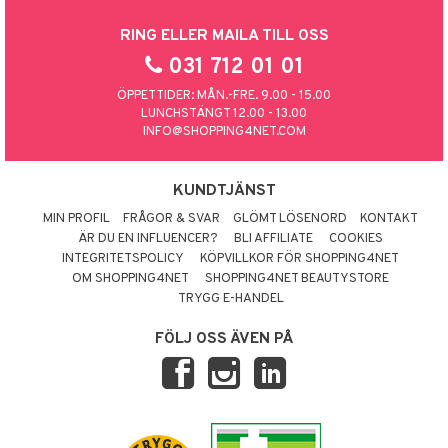
RING ELLER MAILA TILL OSS
031 712 01 01
ÖPPETTIDER: MÅN.-FRE. 9.00 - 15.00
LUNCHSTÄNGT 12.00 - 13.00
INFO@SHOPPING4NET.COM
KUNDTJÄNST
MIN PROFIL
FRÅGOR & SVAR
GLÖMT LÖSENORD
KONTAKT
ÄR DU EN INFLUENCER?
BLI AFFILIATE
COOKIES
INTEGRITETSPOLICY
KÖPVILLKOR FÖR SHOPPING4NET
OM SHOPPING4NET
SHOPPING4NET BEAUTYSTORE
TRYGG E-HANDEL
FÖLJ OSS ÄVEN PÅ