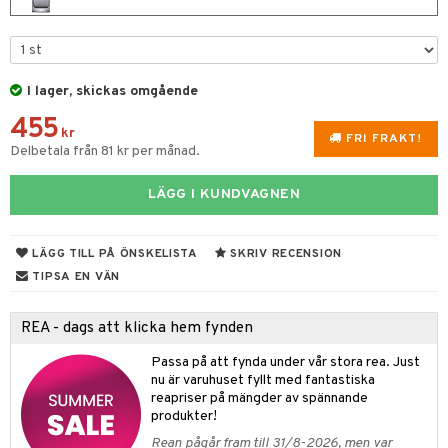
UE
 & Gelé
cialprodukter
nique
änst
ymprodukter
p 10
 & svar
I lager, skickas omgående
g 1: Rengöring
rd
455
produkt
kr
g 2: Exfoliering
oliering och masker
FRI FRAKT!
p
Delbetala från 81 kr per månad.
elningen
g 3: Fukt
tvård
sh
tik
LÄGG I KUNDVAGNEN
d- och kroppsvård
n
matics Elixir
dd
n- och läppvård
cealer
yx
skydd
n
LÄGG TILL PÅ ÖNSKELISTA
SKRIV RECENSION
göring
liner
TIPSA EN VÄN
nique Happy
teg till män
rum
ndation
nique Happy For Men
oliering
REA - dags att klicka hem fynden
pstift
t och skydd
Passa på att fynda under vår stora rea. Just
gloss
nu är varuhuset fyllt med fantastiska
dvård
reapriser på mängder av spännande
liner
ning och rengöring
produkter!
Rean pågår fram till 31/8-2026, men var