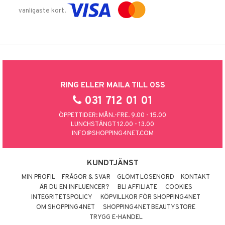
vanligaste kort.
RING ELLER MAILA TILL OSS
031 712 01 01
ÖPPETTIDER: MÅN.-FRE. 9.00 - 15.00
LUNCHSTÄNGT 12.00 - 13.00
INFO@SHOPPING4NET.COM
KUNDTJÄNST
MIN PROFIL
FRÅGOR & SVAR
GLÖMT LÖSENORD
KONTAKT
ÄR DU EN INFLUENCER?
BLI AFFILIATE
COOKIES
INTEGRITETSPOLICY
KÖPVILLKOR FÖR SHOPPING4NET
OM SHOPPING4NET
SHOPPING4NET BEAUTYSTORE
TRYGG E-HANDEL