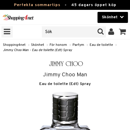
Perfekta sommartips
-
45 dagars öppet köp
Skönhet
RKEN
Skönhet
M BRANDS
T
Kontaktlinser
Shopping4net
»
Skönhet
»
För honom
»
Parfym
»
Eau de toilette
»
Jimmy Choo Man - Eau de toilette (Edt) Spray
JER
Hälsokost
ODUKTER
Apotek
TKORT
Jimmy Choo Man
Fitness
Eau de toilette (Edt) Spray
e
Hem & Inredning
om
Leksaker, Barn & Baby
essoarer
rd
Varumärken
lsam
iktscremer
lsam
tika
rd
Kampanjer
star / Kammar
 hy
iktsvård
ktriska trimmers
t Set
iktscremer
vård
vård