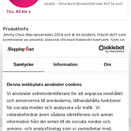
e-up penslar
snabb - dina favoritprodukter kan fort ta slut!
cara
TILL REAN »
onskugga
Produktinfo
mer
Jimmy Choo Man lanserades 2014 och är en modern, fräsch doft som
er
kombinerar en engelsk, klassisk stil med italienskt hantverk. Som sin
herrkollektion är Jimmy Choo Man en mix av tradition och rock 'n roll!
Toppnot:
honungsmelon, lavendel och mandarin
Hjärtnot:
rosépeppar, geranium och ananasblad
Samtycke
Information
Om
Basnot:
amber, patchouli och mocka
Artikelnr
Denna webbplats använder cookies
CHOO4-JK-30-XX-XX
Vi använder enhetsidentifierare för att anpassa innehållet
och annonserna till användarna, tillhandahålla funktioner
Lägsta pris senaste 30 dagarna: 455 kr
för sociala medier och analysera vår trafik. Vi
vidarebefordrar även sådana identifierare och annan
information från din enhet till de sociala medier och
Tips till dig
annons- och analysföretag som vi samarbetar med.