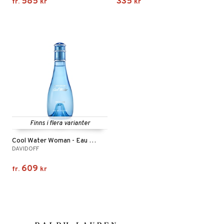
585
335
fr.
kr
kr
Finns i flera varianter
Cool Water Woman - Eau de toilette (Edt) Spray
DAVIDOFF
609
fr.
kr