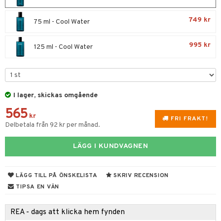
UE
 & Gelé
cialprodukter
nique
749 kr
75 ml - Cool Water
änst
ymprodukter
p 10
 & svar
995 kr
125 ml - Cool Water
g 1: Rengöring
rd
produkt
g 2: Exfoliering
oliering och masker
p
elningen
g 3: Fukt
tvård
sh
tik
I lager, skickas omgående
d- och kroppsvård
n
matics Elixir
dd
565
kr
FRI FRAKT!
n- och läppvård
cealer
yx
skydd
n
Delbetala från 92 kr per månad.
göring
liner
nique Happy
teg till män
LÄGG I KUNDVAGNEN
rum
ndation
nique Happy For Men
oliering
pstift
t och skydd
LÄGG TILL PÅ ÖNSKELISTA
SKRIV RECENSION
gloss
TIPSA EN VÄN
dvård
liner
ning och rengöring
REA - dags att klicka hem fynden