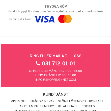
TRYGGA KÖP
Handla tryggt & säkert via faktura, delbetalning eller marknadens
vanligaste kort.
RING ELLER MAILA TILL OSS
031 712 01 01
ÖPPETTIDER: MÅN.-FRE. 9.00 - 15.00
LUNCHSTÄNGT 12.00 - 13.00
INFO@SHOPPING4NET.COM
KUNDTJÄNST
MIN PROFIL
FRÅGOR & SVAR
GLÖMT LÖSENORD
KONTAKT
ÄR DU EN INFLUENCER?
BLI AFFILIATE
COOKIES