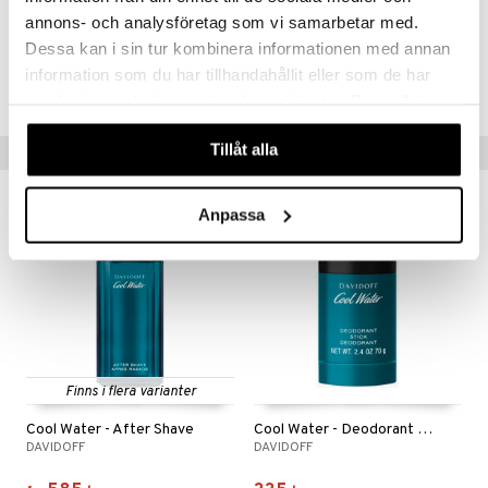
annons- och analysföretag som vi samarbetar med.
Kundrecension
Dessa kan i sin tur kombinera informationen med annan
Wow!
information som du har tillhandahållit eller som de har
Manlig hav och skog!
samlat in när du har använt deras tjänster. Du godkänner
Mary
våra cookies vid fortsatt användande av vår webbplats.
Tillåt alla
Tips till dig
Anpassa
Finns i flera varianter
Cool Water - After Shave
Cool Water - Deodorant Stick 70g
DAVIDOFF
DAVIDOFF