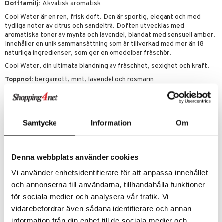
Doftfamilj:
Akvatisk aromatisk
Cool Water är en ren, frisk doft. Den är sportig, elegant och med
tydliga noter av citrus och sandelträ. Doften utvecklas med
aromatiska toner av mynta och lavendel, blandat med sensuell amber.
Innehåller en unik sammansättning som är tillverkad med mer än 18
naturliga ingredienser, som ger en omedelbar fräschör.
Cool Water, din ultimata blandning av fräschhet, sexighet och kraft.
Toppnot:
bergamott, mint, lavendel och rosmarin
Hjärtnot:
sandelträ, koriander, jasmin, iris och ekmossa
Basnot:
mysk och amber
Ingredienser
alcohol denat., aqua/water/eau, parfum/fragrance,
Samtycke
Information
Om
acrylates/octylacrylamide copolymer, limonene, linalool,
hydroxycitronellal, hydrolyzed jojoba esters, citronellol, citral,
geraniol, alpha-isomethyl ionone.
Denna webbplats använder cookies
Vi använder enhetsidentifierare för att anpassa innehållet
Artikelnr
och annonserna till användarna, tillhandahålla funktioner
CCOO1-DO-40-XX-XX
för sociala medier och analysera vår trafik. Vi
vidarebefordrar även sådana identifierare och annan
Lägsta pris senaste 30 dagarna: 565 kr
information från din enhet till de sociala medier och