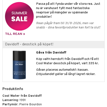
e-up penslar
Passa på att fynda under vår stora rea. Just
cara
nu är varuhuset fyllt med fantastiska
reapriser på mängder av spännande
onskugga
produkter!
Rean pågår fram till 31/8-2026, men var
mer
snabb - dina favoritprodukter kan fort ta slut!
er
TILL REAN »
Davidoff - deostick på köpet!
Gåva från Davidoff
Köp valfri herrdoft från Davidoff och få ett
Cool Water deostick på köpet, värt 335 kr.
Gåvan placeras automatiskt i kassan.
Erbjudandet gäller så långt lagret räcker.
Produktinfo
Cool Water från Davidoff
Lansering
: 1991
Parfymör
: Pierre Bourdon