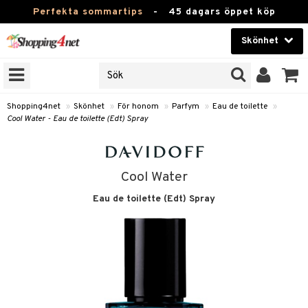
Perfekta sommartips
-
45 dagars öppet köp
Skönhet
RKEN
Skönhet
M BRANDS
T
Kontaktlinser
Shopping4net
»
Skönhet
»
För honom
»
Parfym
»
Eau de toilette
»
Cool Water - Eau de toilette (Edt) Spray
JER
Hälsokost
ODUKTER
Apotek
TKORT
Cool Water
Fitness
Eau de toilette (Edt) Spray
e
Hem & Inredning
om
Leksaker, Barn & Baby
essoarer
rd
Varumärken
lsam
iktscremer
lsam
tika
rd
Kampanjer
star / Kammar
 hy
iktsvård
ktriska trimmers
t Set
iktscremer
vård
vård