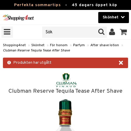
Perfekta sommartips
-
45 dagars öppet köp
Skönhet
RKEN
Skönhet
M BRANDS
T
Kontaktlinser
Shopping4net
»
Skönhet
»
För honom
»
Parfym
»
After shave lotion
»
Clubman Reserve Tequila Tease After Shave
JER
Hälsokost
×
ODUKTER
Produkten har utgått
Apotek
TKORT
Fitness
e
Hem & Inredning
Clubman Reserve Tequila Tease After Shave
om
Leksaker, Barn & Baby
essoarer
rd
Varumärken
lsam
iktscremer
lsam
tika
rd
Kampanjer
star / Kammar
 hy
iktsvård
ktriska trimmers
t Set
iktscremer
vård
vård