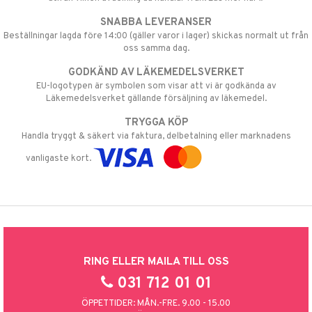
SNABBA LEVERANSER
Beställningar lagda före 14:00 (gäller varor i lager) skickas normalt ut från
oss samma dag.
GODKÄND AV LÄKEMEDELSVERKET
EU-logotypen är symbolen som visar att vi är godkända av
Läkemedelsverket gällande försäljning av läkemedel.
TRYGGA KÖP
Handla tryggt & säkert via faktura, delbetalning eller marknadens
vanligaste kort.
RING ELLER MAILA TILL OSS
031 712 01 01
ÖPPETTIDER: MÅN.-FRE. 9.00 - 15.00