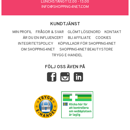
LUNCHSTÄNGT 12.00 - 13.00
INFO@SHOPPING4NET.COM
KUNDTJÄNST
MIN PROFIL
FRÅGOR & SVAR
GLÖMT LÖSENORD
KONTAKT
ÄR DU EN INFLUENCER?
BLI AFFILIATE
COOKIES
INTEGRITETSPOLICY
KÖPVILLKOR FÖR SHOPPING4NET
OM SHOPPING4NET
SHOPPING4NET BEAUTYSTORE
TRYGG E-HANDEL
FÖLJ OSS ÄVEN PÅ