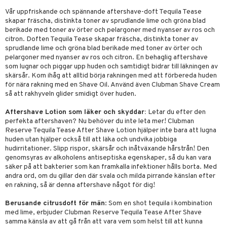
UE
 & Gelé
Vår uppfriskande och spännande aftershave-doft Tequila Tease
cialprodukter
nique
skapar fräscha, distinkta toner av sprudlande lime och gröna blad
änst
ymprodukter
berikade med toner av örter och pelargoner med nyanser av ros och
p 10
citron. Doften Tequila Tease skapar fräscha, distinkta toner av
 & svar
sprudlande lime och gröna blad berikade med toner av örter och
g 1: Rengöring
rd
pelargoner med nyanser av ros och citron. En behaglig aftershave
produkt
som lugnar och piggar upp huden och samtidigt bidrar till läkningen av
g 2: Exfoliering
oliering och masker
p
skärsår. Kom ihåg att alltid börja rakningen med att förbereda huden
elningen
för nära rakning med en Shave Oil. Använd även Clubman Shave Cream
g 3: Fukt
tvård
sh
så att rakhyveln glider smidigt över huden.
tik
d- och kroppsvård
n
matics Elixir
dd
Aftershave Lotion som läker och skyddar:
Letar du efter den
perfekta aftershaven? Nu behöver du inte leta mer! Clubman
n- och läppvård
cealer
yx
skydd
n
Reserve Tequila Tease After Shave Lotion hjälper inte bara att lugna
huden utan hjälper också till att läka och undvika jobbiga
göring
liner
nique Happy
teg till män
hudirritationer. Slipp rispor, skärsår och inåtväxande hårstrån! Den
rum
ndation
genomsyras av alkoholens antiseptiska egenskaper, så du kan vara
nique Happy For Men
oliering
säker på att bakterier som kan framkalla infektioner hålls borta. Med
pstift
andra ord, om du gillar den där svala och milda pirrande känslan efter
t och skydd
en rakning, så är denna aftershave något för dig!
gloss
dvård
Berusande citrusdoft för män
: Som en shot tequila i kombination
liner
ning och rengöring
med lime, erbjuder Clubman Reserve Tequila Tease After Shave
samma känsla av att gå från att vara vem som helst till att kunna