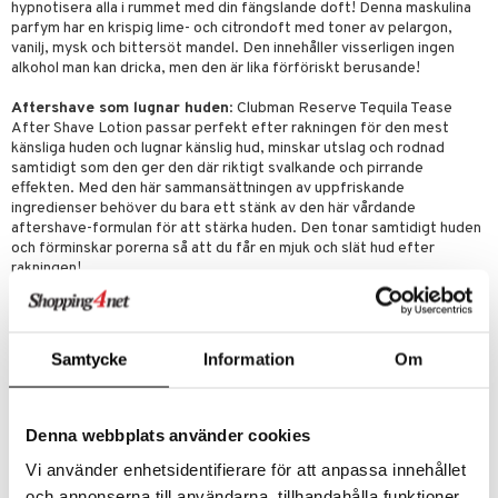
e-up penslar
hypnotisera alla i rummet med din fängslande doft! Denna maskulina
parfym har en krispig lime- och citrondoft med toner av pelargon,
cara
vanilj, mysk och bittersöt mandel. Den innehåller visserligen ingen
alkohol man kan dricka, men den är lika förföriskt berusande!
onskugga
Aftershave som lugnar huden
: Clubman Reserve Tequila Tease
mer
After Shave Lotion passar perfekt efter rakningen för den mest
känsliga huden och lugnar känslig hud, minskar utslag och rodnad
er
samtidigt som den ger den där riktigt svalkande och pirrande
effekten. Med den här sammansättningen av uppfriskande
ingredienser behöver du bara ett stänk av den här vårdande
aftershave-formulan för att stärka huden. Den tonar samtidigt huden
och förminskar porerna så att du får en mjuk och slät hud efter
rakningen!
Bekväm storlek, perfekt för resor:
Clubman Reserve Tequila Tease
After Shave är allt du behöver för att lukta fräscht och gott, så att du
alltid är redo för dagen. Den är perfekt att använda efter rakningen
Samtycke
Information
Om
för att lugna huden, direkt efter duschen för att hålla dig sval eller
precis innan du går ut för kvällen. Den kommer i en praktisk flaska på
177 ml så att du kan ta den med dig överallt! En liten skvätt räcker
långt för att du ska dofta gott, så du kommer att märka att den
Denna webbplats använder cookies
räcker länge utan att det svider i plånboken!
Vi använder enhetsidentifierare för att anpassa innehållet
och annonserna till användarna, tillhandahålla funktioner