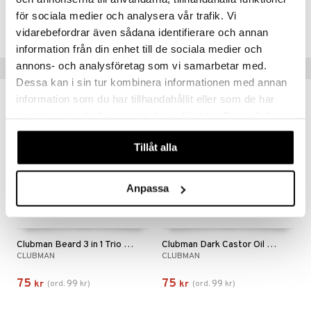
Artikelnr
för sociala medier och analysera vår trafik. Vi
CLUBW-X8-177-XX-XX
vidarebefordrar även sådana identifierare och annan
information från din enhet till de sociala medier och
annons- och analysföretag som vi samarbetar med.
Tips till dig
Dessa kan i sin tur kombinera informationen med annan
information som du har tillhandahållit eller som de har
-24%
-24%
samlat in när du har använt deras tjänster. Du godkänner
våra cookies vid fortsatt användande av vår webbplats.
Tillåt alla
Anpassa
Clubman Beard 3 in 1 Trio Set
Clubman Dark Castor Oil + Hemp
CLUBMAN
CLUBMAN
75
75
99
99
kr
(
ord.
kr
)
kr
(
ord.
kr
)