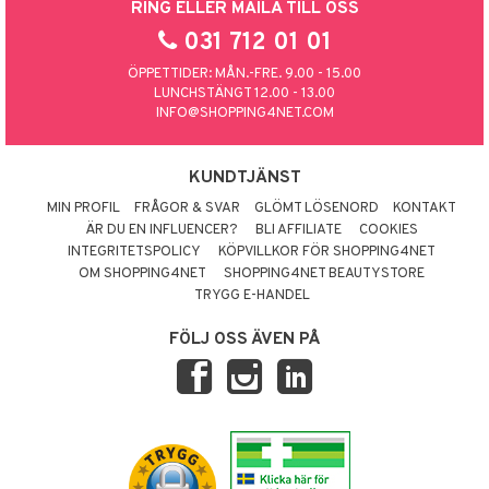
RING ELLER MAILA TILL OSS
031 712 01 01
ÖPPETTIDER: MÅN.-FRE. 9.00 - 15.00
LUNCHSTÄNGT 12.00 - 13.00
INFO@SHOPPING4NET.COM
KUNDTJÄNST
MIN PROFIL
FRÅGOR & SVAR
GLÖMT LÖSENORD
KONTAKT
ÄR DU EN INFLUENCER?
BLI AFFILIATE
COOKIES
INTEGRITETSPOLICY
KÖPVILLKOR FÖR SHOPPING4NET
OM SHOPPING4NET
SHOPPING4NET BEAUTYSTORE
TRYGG E-HANDEL
FÖLJ OSS ÄVEN PÅ