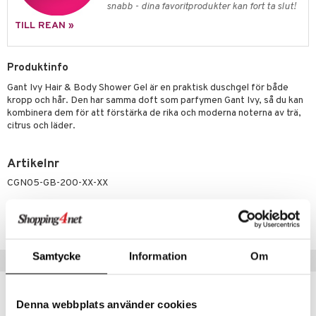
pstift
t och skydd
snabb - dina favoritprodukter kan fort ta slut!
gloss
TILL REAN »
dvård
liner
ning och rengöring
Produktinfo
e-up penslar
Gant Ivy Hair & Body Shower Gel är en praktisk duschgel för både
cara
kropp och hår. Den har samma doft som parfymen Gant Ivy, så du kan
kombinera dem för att förstärka de rika och moderna noterna av trä,
onskugga
citrus och läder.
mer
Artikelnr
er
CGN05-GB-200-XX-XX
Lägsta pris senaste 30 dagarna: 319 kr
Samtycke
Information
Om
Tips till dig
Denna webbplats använder cookies