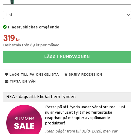
 & Gelé
cialprodukter
tset
pa
ymprodukter
inser
I lager, skickas omgående
UE
319
kr
nique
Delbetala från 69 kr per månad.
änst
p 10
 & svar
LÄGG I KUNDVAGNEN
g 1: Rengöring
rd
produkt
g 2: Exfoliering
oliering och masker
p
LÄGG TILL PÅ ÖNSKELISTA
SKRIV RECENSION
elningen
TIPSA EN VÄN
g 3: Fukt
tvård
sh
tik
d- och kroppsvård
n
matics Elixir
dd
REA - dags att klicka hem fynden
n- och läppvård
cealer
yx
skydd
n
Passa på att fynda under vår stora rea. Just
nu är varuhuset fyllt med fantastiska
göring
liner
nique Happy
teg till män
reapriser på mängder av spännande
produkter!
rum
ndation
nique Happy For Men
oliering
Rean pågår fram till 31/8-2026, men var