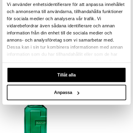
Vi använder enhetsidentifierare för att anpassa innehållet
och annonserna till användarna, tillhandahålla funktioner
för sociala medier och analysera vår trafik. Vi
vidarebefordrar även sådana identifierare och annan
information från din enhet till de sociala medier och
annons- och analysföretag som vi samarbetar med.
Dessa kan i sin tur kombinera informationen med annan
Gant - Hair & Body Shampoo
GANT 1949 - Hair & Body Shower Gel
information som du har tillhandahållit eller som de har
GANT
GANT
samlat in när du har använt deras tjänster. Du godkänner
319
319
våra cookies vid fortsatt användande av vår webbplats.
kr
kr
Tillåt alla
Anpassa