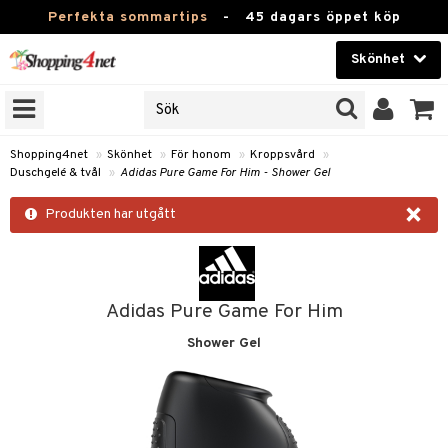
Perfekta sommartips
-
45 dagars öppet köp
Skönhet
RKEN
Skönhet
M BRANDS
T
Kontaktlinser
Shopping4net
»
Skönhet
»
För honom
»
Kroppsvård
»
Duschgelé & tvål
»
Adidas Pure Game For Him - Shower Gel
JER
Hälsokost
×
ODUKTER
Produkten har utgått
Apotek
TKORT
Fitness
e
Hem & Inredning
Adidas Pure Game For Him
om
Shower Gel
Leksaker, Barn & Baby
essoarer
rd
Varumärken
lsam
iktscremer
lsam
tika
rd
Kampanjer
star / Kammar
 hy
iktsvård
ktriska trimmers
t Set
iktscremer
vård
vård