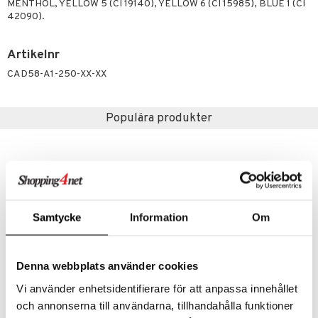
pstift
t och skydd
MENTHOL, YELLOW 5 (CI 19140), YELLOW 6 (CI 15985), BLUE 1 (CI
42090).
gloss
dvård
liner
ning och rengöring
Artikelnr
e-up penslar
CAD58-A1-250-XX-XX
cara
Populära produkter
onskugga
mer
er
Samtycke
Information
Om
Denna webbplats använder cookies
Vi använder enhetsidentifierare för att anpassa innehållet
Citron Savon de Marseille
Marine Savon de Marseille
och annonserna till användarna, tillhandahålla funktioner
CHATEAU DU SAVON
CHATEAU DU SAVON