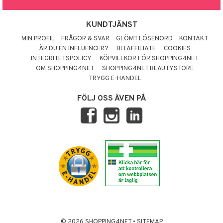
KUNDTJÄNST
MIN PROFIL
FRÅGOR & SVAR
GLÖMT LÖSENORD
KONTAKT
ÄR DU EN INFLUENCER?
BLI AFFILIATE
COOKIES
INTEGRITETSPOLICY
KÖPVILLKOR FÖR SHOPPING4NET
OM SHOPPING4NET
SHOPPING4NET BEAUTYSTORE
TRYGG E-HANDEL
FÖLJ OSS ÄVEN PÅ
© 2026 SHOPPING4NET
•
SITEMAP