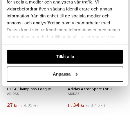
för sociala medier och analysera vår trafik. Vi
39
39
vidarebefordrar även sådana identifierare och annan
kr
kr
information från din enhet till de sociala medier och
annons- och analysföretag som vi samarbetar med.
kampanj
kampanj
Dessa kan i sin tur kombinera informationen med annan
-25%
-25%
information som du har tillhandahållit eller som de har
samlat in när du har använt deras tjänster. Du godkänner
våra cookies vid fortsatt användande av vår webbplats.
Tillåt alla
Anpassa
Finns i flera varianter
UEFA Champions League Pro Player - Shower Gel
Adidas After Sport For Him - Shower Gel
ADIDAS
ADIDAS
27
34
35
45
kr
(
ord.
kr
)
fr.
kr
(
ord.
kr
)