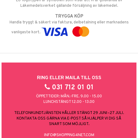
EU-logotypen är symbolen som visar att vi är godkända av
Läkemedelsverket gällande försäljning av läkemedel.
TRYGGA KÖP
Handla tryggt & säkert via faktura, delbetalning eller marknadens
vanligaste kort.
RING ELLER MAILA TILL OSS
031 712 01 01
ÖPPETTIDER: MÅN.-FRE. 9.00 - 15.00
LUNCHSTÄNGT 12.00 - 13.00
TELEFONKUNDTJÄNSTEN HÅLLER STÄNGT 29 JUNI–27 JULI.
KONTAKTA OSS GÄRNA VIA E-POST SÅ HJÄLPER VI DIG SÅ
SNART SOM MÖJLIGT.
INFO@SHOPPING4NET.COM