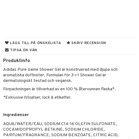
 & Gelé
cialprodukter
tset
pa
ymprodukter
inser
UE
nique
LÄGG TILL PÅ ÖNSKELISTA
SKRIV RECENSION
änst
TIPSA EN VÄN
p 10
 & svar
Produktinfo
g 1: Rengöring
rd
produkt
Adidas Pure Game Shower Gel är konstruerad med djupa och
g 2: Exfoliering
oliering och masker
p
aromatiska doftnoter. Formulan för 3-i-1 Shower Gel är
elningen
dermatologiskt testad och vegansk.
g 3: Fukt
tvård
sh
Förpackningen är tillverkad av en 100 % återvunnen flaska*.
tik
d- och kroppsvård
n
matics Elixir
dd
*Exklusive tillsatser, lock & etiketter.
n- och läppvård
cealer
yx
skydd
n
Ingredienser
göring
liner
nique Happy
teg till män
AQUA/WATER/EAU, SODIUM C14-16 OLEFIN SULFONATE,
rum
ndation
nique Happy For Men
oliering
COCAMIDOPROPYL BETAINE, SODIUM CHLORIDE,
PARFUM/FRAGRANCE, SODIUM BENZOATE, CITRIC ACID,