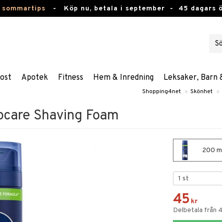
 sommartips
-
Köp nu, betala i september -
45 dagars 
ost
Apotek
Fitness
Hem & Inredning
Leksaker, Barn 
Shopping4net
»
Skönhet
»
ocare Shaving Foam
200 ml
45
kr
Delbetala från 