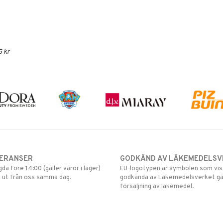
5 kr
VERANSER
GODKÄND AV LÄKEMEDELSV
gda före 14:00 (gäller varor i lager)
EU-logotypen är symbolen som visar
 ut från oss samma dag.
godkända av Läkemedelsverket gä
försäljning av läkemedel.