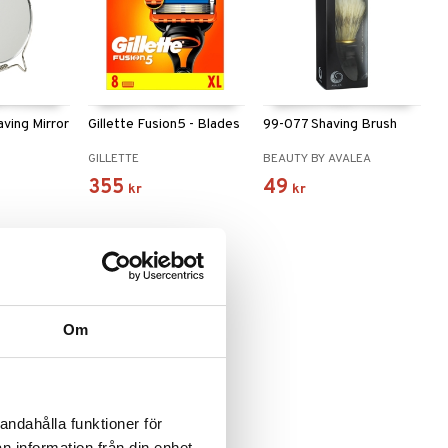
aving Mirror
Gillette Fusion5 - Blades
99-077 Shaving Brush
GILLETTE
BEAUTY BY AVALEA
355
49
kr
kr
Om
Blades
andahålla funktioner för
n information från din enhet