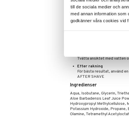
Aloe Vera och Pro-Vitamin B
till de sociala medier och a
Puder
Användning
med annan information som du 
godkänner våra cookies vid f
Applicera
Skaka väl före användning, ta
direkt på ditt våta ansikte.
Raka
Raka med lätta drag
Skölj av
Tvätta ansiktet med vatten o
Efter rakning
För bästa resultat, använd
AFTER SHAVE
Ingredienser
Aqua, Isobutane, Glycerin, Trieth
Aloe Barbadensis Leaf Juice Pow
Hydroxypropyl Methylcellulose, Myr
Potassium Hydroxide, Propane, Bu
Olamine, Tetramethyl Acetyloct