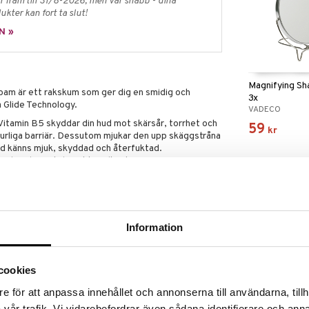
 fram till 31/8-2026, men var snabb - dina
ukter kan fort ta slut!
N »
Magnifying Sh
m är ett rakskum som ger dig en smidig och
3x
a Glide Technology.
VADECO
itamin B5 skyddar din hud mot skärsår, torrhet och
59
kr
turliga barriär. Dessutom mjukar den upp skäggstråna
hud känns mjuk, skyddad och återfuktad.
um har dermatologiskt godkänts.
ng
et och irritation
 NIVEA bryr sig om både din hud och planeten med en
Information
en aluminium.
 rakning
cookies
ddsbarriär
Gillette Labs 
e för att anpassa innehållet och annonserna till användarna, tillh
vår trafik. Vi vidarebefordrar även sådana identifierare och anna