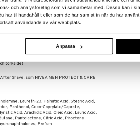
GILLETTE
5
nnons- och analysföretag som vi samarbetar med. Dessa kan i sin
245
kr
har tillhandahållit eller som de har samlat in när du har använt
ortsatt användande av vår webbplats.
 en liten mängd skum i handflatorna och massera
Anpassa
ch torka det
 en After Shave, som NIVEA MEN PROTECT & CARE
anolamine, Laureth-23, Palmitic Acid, Stearic Acid,
der, Panthenol, Coco-Caprylate/Caprate,
istic Acid, Arachidic Acid, Oleic Acid, Lauric Acid,
tane, Pantolactone, Citric Acid, Piroctone
ahydronaphthalenes, Parfum