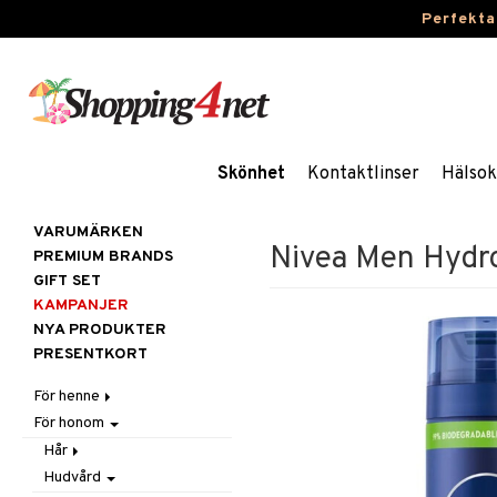
Perfekta
Skönhet
Kontaktlinser
Hälsok
VARUMÄRKEN
Nivea Men Hydr
PREMIUM BRANDS
GIFT SET
KAMPANJER
NYA PRODUKTER
PRESENTKORT
För henne
För honom
Hår
Hudvård
Accessoarer
Hår
Kosmetika
Balsam
Ansiktscremer
Hudvård
Balsam