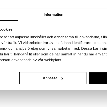
hem fynden
tt fynda under vår stora rea. Just nu är varuhuset
Information
fantastiska reapriser på mängder av spännande
!
 fram till 31/8-2026, men var snabb - dina
cookies
ukter kan fort ta slut!
N »
e för att anpassa innehållet och annonserna till användarna, tillh
vår trafik. Vi vidarebefordrar även sådana identifierare och anna
nnons- och analysföretag som vi samarbetar med. Dessa kan i sin
har tillhandahållit eller som de har samlat in när du har använt
Biotherm Ho
14 är en fuktighetskräm med solskydd och
Aquapower Cl
ortsatt användande av vår webbplats.
uden samtidigt som den skyddar mot UV-strålning och
BIOTHERM
359
kr
Anpassa
ring. Undvik kontakt med området runt ögonen.