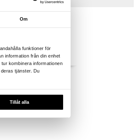
Tips till dig
Om
andahålla funktioner för
n information från din enhet
 tur kombinera informationen
 deras tjänster. Du
mme
Biotherm Homme
eanser
Aquapower Eye
BIOTHERM
299
kr
Tillåt alla