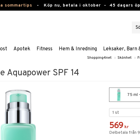
ta sommartips
-
Köp nu, betala i oktober -
45 dagars ö
ost
Apotek
Fitness
Hem & Inredning
Leksaker, Barn 
Shopping4net
»
Skönhet
»
F
e Aquapower SPF 14
75 ml 
569
kr
Delbetala från 