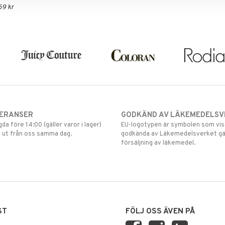
69 kr
VERANSER
GODKÄND AV LÄKEMEDELSV
gda före 14:00 (gäller varor i lager)
EU-logotypen är symbolen som visar
 ut från oss samma dag.
godkända av Läkemedelsverket gä
försäljning av läkemedel.
ST
FÖLJ OSS ÄVEN PÅ