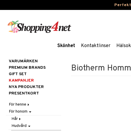
Perfek
Skönhet
Kontaktlinser
Hälsok
VARUMÄRKEN
Biotherm Homm
PREMIUM BRANDS
GIFT SET
KAMPANJER
NYA PRODUKTER
PRESENTKORT
För henne
För honom
Hår
Hudvård
Accessoarer
Hår
Kosmetika
Balsam
Ansiktscremer
Hudvård
Balsam