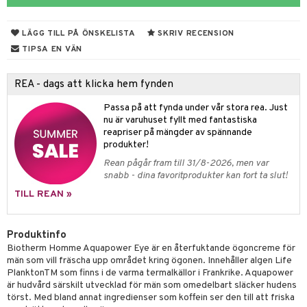
 & Gelé
cialprodukter
ylotion
m
LÄGG TILL PÅ ÖNSKELISTA
SKRIV RECENSION
ymprodukter
n utan sol
er shave balm
TIPSA EN VÄN
odorant
er shave lotion
apotek
dukter
REA - dags att klicka hem fynden
chgelé & tvål
 de cologne
gon
ärer
Passa på att fynda under vår stora rea. Just
ndvård
 de toilette
e
nu är varuhuset fyllt med fantastiska
reapriser på mängder av spännande
borttagning
tset
pa
produkter!
produkter
inser
Rean pågår fram till 31/8-2026, men var
snabb - dina favoritprodukter kan fort ta slut!
cialprodukter
UE
TILL REAN »
nique
änst
Produktinfo
p 10
 & svar
Biotherm Homme Aquapower Eye är en återfuktande ögoncreme för
g 1: Rengöring
rd
män som vill fräscha upp området kring ögonen. Innehåller algen Life
produkt
PlanktonTM som finns i de varma termalkällor i Frankrike. Aquapower
g 2: Exfoliering
oliering och masker
p
är hudvård särskilt utvecklad för män som omedelbart släcker hudens
elningen
törst. Med bland annat ingredienser som koffein ser den till att friska
g 3: Fukt