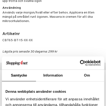
tvård
sh
upp trötta och svullna ögon
tik
d- och kroppsvård
Användning
n
matics Elixir
dd
Används varje morgon/kväll eller efter behov. Applicera en liten
n- och läppvård
cealer
yx
skydd
n
mängd på området runt ögonen. Massera in cremen för att öka
mikrocirkulationen.
göring
liner
nique Happy
teg till män
rum
ndation
nique Happy For Men
oliering
Artikelnr
CBT65-BT-15-XX-XX
pstift
t och skydd
gloss
dvård
Lägsta pris senaste 30 dagarna: 299 kr
liner
ning och rengöring
e-up penslar
Tips till dig
cara
Samtycke
Information
Om
onskugga
mer
Denna webbplats använder cookies
er
Vi använder enhetsidentifierare för att anpassa innehållet
och annonserna till användarna, tillhandahålla funktioner