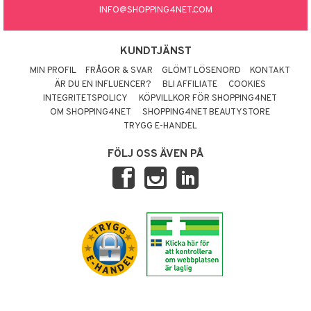
INFO@SHOPPING4NET.COM
KUNDTJÄNST
MIN PROFIL
FRÅGOR & SVAR
GLÖMT LÖSENORD
KONTAKT
ÄR DU EN INFLUENCER?
BLI AFFILIATE
COOKIES
INTEGRITETSPOLICY
KÖPVILLKOR FÖR SHOPPING4NET
OM SHOPPING4NET
SHOPPING4NET BEAUTYSTORE
TRYGG E-HANDEL
FÖLJ OSS ÄVEN PÅ