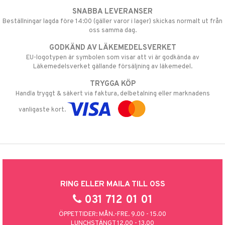
SNABBA LEVERANSER
Beställningar lagda före 14:00 (gäller varor i lager) skickas normalt ut från
oss samma dag.
GODKÄND AV LÄKEMEDELSVERKET
EU-logotypen är symbolen som visar att vi är godkända av
Läkemedelsverket gällande försäljning av läkemedel.
TRYGGA KÖP
Handla tryggt & säkert via faktura, delbetalning eller marknadens
vanligaste kort.
RING ELLER MAILA TILL OSS
031 712 01 01
ÖPPETTIDER: MÅN.-FRE. 9.00 - 15.00
LUNCHSTÄNGT 12.00 - 13.00