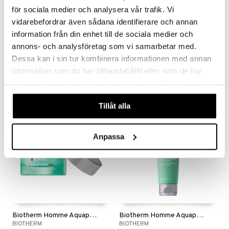
för sociala medier och analysera vår trafik. Vi
vidarebefordrar även sådana identifierare och annan
information från din enhet till de sociala medier och
Biotherm Homme Aquapower - Dry Skin
Biotherm Homme Aquapower - Normal/Comb Skin
annons- och analysföretag som vi samarbetar med.
BIOTHERM
BIOTHERM
Dessa kan i sin tur kombinera informationen med annan
information som du har tillhandahållit eller som de har
569
579
kr
kr
samlat in när du har använt deras tjänster. Du godkänner
våra cookies vid fortsatt användande av vår webbplats.
Tillåt alla
Anpassa
Biotherm Homme Aquapower 72H Cream
Biotherm Homme Aquapower Cleanser
BIOTHERM
BIOTHERM