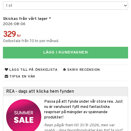
 & Gelé
cialprodukter
produkter
produkter
inser
ymprodukter
göring
cialprodukter
Skickas från vårt lager
*
UE
2026-08-06
rum
nique
329
änst
kr
gg & Mustasch
p 10
Delbetala från 70 kr per månad.
 & svar
produkter
g 1: Rengöring
rd
LÄGG I KUNDVAGNEN
produkt
cialprodukter
g 2: Exfoliering
oliering och masker
p
elningen
LÄGG TILL PÅ ÖNSKELISTA
SKRIV RECENSION
g 3: Fukt
tvård
sh
tik
TIPSA EN VÄN
d- och kroppsvård
n
matics Elixir
dd
n- och läppvård
cealer
REA - dags att klicka hem fynden
yx
skydd
n
göring
liner
nique Happy
Passa på att fynda under vår stora rea. Just
teg till män
nu är varuhuset fyllt med fantastiska
rum
ndation
nique Happy For Men
oliering
reapriser på mängder av spännande
produkter!
pstift
t och skydd
Rean pågår fram till 31/8-2026, men var
snabb - dina favoritprodukter kan fort ta slut!