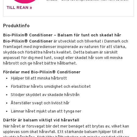
gloss
dvård
TILL REAN »
liner
ning och rengöring
e-up penslar
Produktinfo
cara
Bio-Pilixin® Conditioner – Balsam för tunt och skadat hår
Bio-Pilixin® Conditioner
är utvecklat och tillverkat i Danmark och
onskugga
framtaget med ingredienser inspirerade av naturen för att stärka,
mer
skydda och förbättra hårets kvalitet. Detta balsam är särskilt
anpassat för dig med tunt, svagt eller skadat hår som vill minska
er
hårbrott och ge håret bättre hållbarhet.
Fördelar med Bio-Pilixin® Conditioner
Hjälper till att minska hårbrott
Förbättrar hårets smidighet och elasticitet
Stödjer skyddet av skadade hårstrån
Återställer svagt och livlöst hår
Lämnar håret mjukt utan att tynga ner
Därför är balsam viktigt vid håravfall
När håret är försvagat blir det mer benäget att brytas av, vilket kan
upplevas som ökat håravfall. Ett stärkande balsam hjälper till att