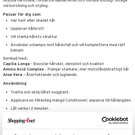
skydda hårstråna, förbättra hållbarheten och minska onödigt slitage
vid borstning och styling.
Passar för dig som:
Har tunt eller skadat hår
Upplever hårbrott
Vill stärka hårets struktur
Använder schampo mot håravfall och vill komplettera med rätt
balsam
Berikad med:
Capilia Longa
- Boostar hårväxt, densitet och kvalitet
Amino Acid Complex
- Främjar starkare, mer motståndskraftigt hår
Aloe Vera
– Återfuktande och lugnande.
Användning
Tvätta och skölj håret noggrant.
Applicera en tillräcklig mängd Conditioner; anpassa till hårlängden
Låt verka i 2 minuter.
Skölj håret noggrant.
Rekommenderas dagligen.
Endast för utvärtes bruk. Undvik kontakt med ögonen. Vid kontakt, skölj