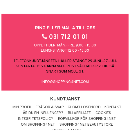
RING ELLER MAILA TILL OSS
031 712 01 01
ÖPPETTIDER: MÅN.-FRE. 9.00 - 15.00
LUNCHSTÄNGT 12.00 - 13.00
TELEFONKUNDTJÄNSTEN HÅLLER STÄNGT 29 JUNI–27 JULI.
KONTAKTA OSS GÄRNA VIA E-POST SÅ HJÄLPER VI DIG SÅ
SNART SOM MÖJLIGT.
INFO@SHOPPING4NET.COM
KUNDTJÄNST
MIN PROFIL
FRÅGOR & SVAR
GLÖMT LÖSENORD
KONTAKT
ÄR DU EN INFLUENCER?
BLI AFFILIATE
COOKIES
INTEGRITETSPOLICY
KÖPVILLKOR FÖR SHOPPING4NET
OM SHOPPING4NET
SHOPPING4NET BEAUTYSTORE